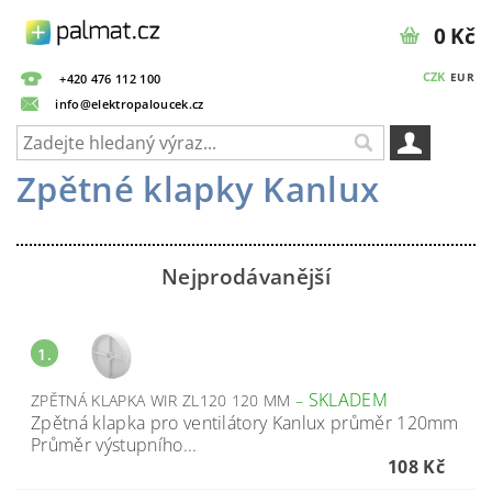
0 Kč
CZK
EUR
+420 476 112 100
info@elektropaloucek.cz
Zpětné klapky Kanlux
Nejprodávanější
1.
SKLADEM
ZPĚTNÁ KLAPKA WIR ZL120 120 MM
–
Zpětná klapka pro ventilátory Kanlux průměr 120mm
Průměr výstupního...
108 Kč