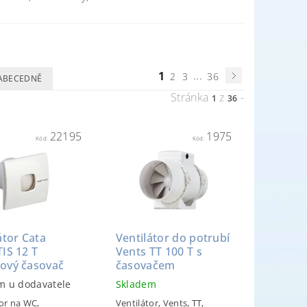
...
1
2
3
36
ABECEDNĚ
Stránka
z
-
1
36
22195
1975
Kód:
Kód:
átor Cata
Ventilátor do potrubí
IS 12 T
Vents TT 100 T s
ový časovač
časovačem
m u dodavatele
Skladem
tor na WC,
Ventilátor, Vents, TT,