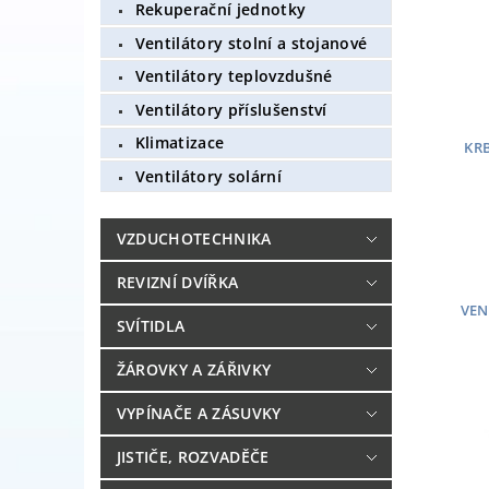
Rekuperační jednotky
Ventilátory stolní a stojanové
Ventilátory teplovzdušné
Ventilátory příslušenství
Klimatizace
KR
Ventilátory solární
VZDUCHOTECHNIKA
REVIZNÍ DVÍŘKA
VEN
SVÍTIDLA
ŽÁROVKY A ZÁŘIVKY
VYPÍNAČE A ZÁSUVKY
JISTIČE, ROZVADĚČE