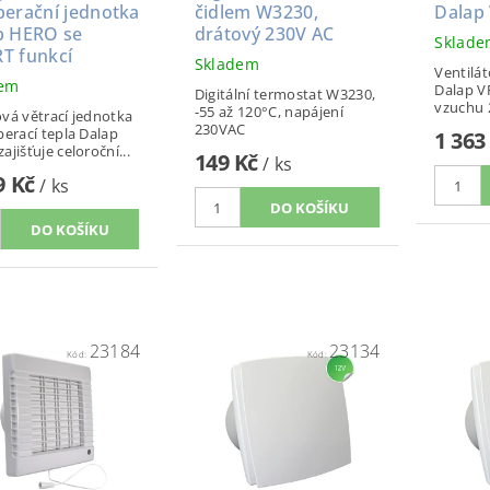
perační jednotka
čidlem W3230,
Dalap 
p HERO se
drátový 230V AC
Sklad
T funkcí
Skladem
Ventilát
dem
Dalap V
Digitální termostat W3230,
vzuchu 2
-55 až 120°C, napájení
vá větrací jednotka
230VAC
perací tepla Dalap
1 363
ajišťuje celoroční...
149 Kč
/ ks
9 Kč
/ ks
23184
23134
Kód:
Kód: