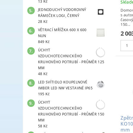
13 Kč
Skla
JEDNODUCHÝ VODOROVNÝ
Domovn
s auto
RÁMEČEK LOGI, ČERNÝ
časov
28 Kč
150...
VĚTRACÍ MŘÍŽKA 600 X 600
2 00
NUN
849 Kč
ÚCHYT
VZDUCHOTECHNICKÉHO
KRUHOVÉHO POTRUBÍ - PRŮMĚR 125
MM
48 Kč
LED SVÍTIDLO KOUPELNOVÉ
IMBER LED NW VESTAVNÉ IP65
195 Kč
ÚCHYT
VZDUCHOTECHNICKÉHO
KRUHOVÉHO POTRUBÍ - PRŮMĚR 150
Zpět
MM
KO10
58 Kč
mm