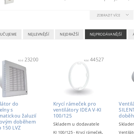
ZOBRAZIT VÍCE
UČUJEME
NEJLEVNĚJŠÍ
NEJDRAŽŠÍ
NEJPRODÁVANĚJŠÍ
23200
44527
Kód:
Kód:
látor do
Krycí rámeček pro
Ventil
elny s
ventilátory IDEA V-KI
SILENT
atickou žaluzií
100/125
doběh
sovým doběhem
Skladem u dodavatele
Sklade
p 150 LVZ
KI 100/125 - Krycí rámeček,
Ventilá