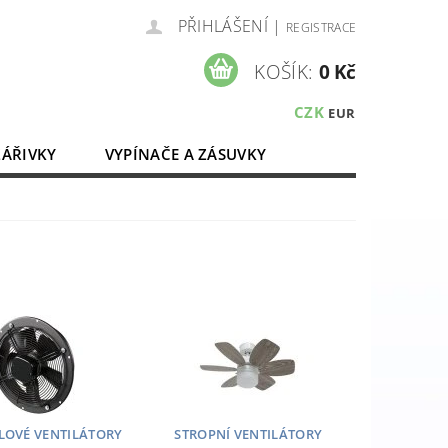
PŘIHLÁŠENÍ
|
REGISTRACE
KOŠÍK:
0 Kč
CZK
EUR
ZÁŘIVKY
VYPÍNAČE A ZÁSUVKY
ELEKTROMATERIÁL
OVÉ VENTILÁTORY
STROPNÍ VENTILÁTORY