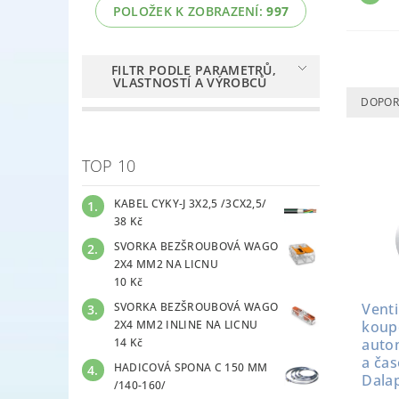
POLOŽEK K ZOBRAZENÍ:
997
FILTR PODLE PARAMETRŮ,
VLASTNOSTÍ A VÝROBCŮ
DOPOR
TOP 10
KABEL CYKY-J 3X2,5 /3CX2,5/
38 Kč
SVORKA BEZŠROUBOVÁ WAGO
2X4 MM2 NA LICNU
10 Kč
SVORKA BEZŠROUBOVÁ WAGO
Venti
2X4 MM2 INLINE NA LICNU
koup
14 Kč
autom
a ča
HADICOVÁ SPONA C 150 MM
Dala
/140-160/