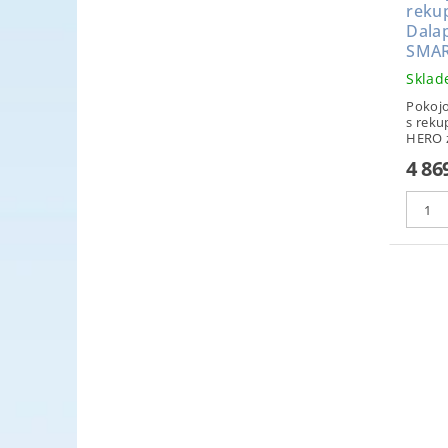
reku
Dala
SMAR
Skla
Pokojo
s reku
HERO z
4 86