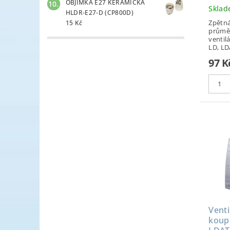
OBJÍMKA E27 KERAMICKÁ
Skla
HLDR-E27-D (CP800D)
Zpětná
15 Kč
průmě
ventil
LD, LDA
97 
Venti
koup