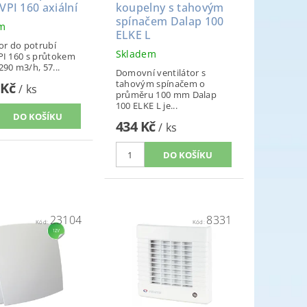
VPI 160 axiální
koupelny s tahovým
spínačem Dalap 100
em
ELKE L
or do potrubí
Skladem
PI 160 s průtokem
90 m3/h, 57...
Domovní ventilátor s
tahovým spínačem o
 Kč
/ ks
průměru 100 mm Dalap
100 ELKE L je...
434 Kč
/ ks
23104
8331
Kód:
Kód: