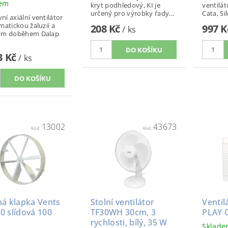
dem
kryt podhledový, KI je
ventilá
určený pro výrobky řady...
Cata, Sil
í axiální ventilátor
matickou žaluzií a
208 Kč
997 
/ ks
ým doběhem Dalap
3 Kč
/ ks
13002
43673
Kód:
Kód:
ná klapka Vents
Stolní ventilátor
Ventil
0 slídová 100
TF30WH 30cm, 3
PLAY 
rychlosti, bílý, 35 W
Sklad