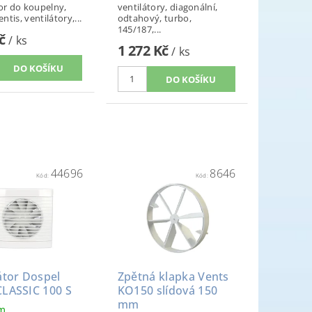
tor do koupelny,
ventilátory, diagonální,
entis, ventilátory,...
odtahový, turbo,
145/187,...
Kč
/ ks
1 272 Kč
/ ks
44696
8646
Kód:
Kód:
átor Dospel
Zpětná klapka Vents
CLASSIC 100 S
KO150 slídová 150
mm
em