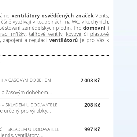
 máme
ventilátory osvědčených značek
Vents,
ěšně využívají v koupelnách, na WC, v kuchyních,
i pěstování zemědělských plodin. Pro
domovní i
trací mřížky
,
talířové ventily
,
kovové
či
plastové
, zapojení a regulaci
ventilátorů
je pro Vás k
í
ZIÍ A ČASOVÝM DOBĚHEM
2 003 Kč
ií a časovým doběhem...
208 Kč
5
–
SKLADEM U DODAVATELE
je určený pro výrobky...
997 Kč
AČ
–
SKLADEM U DODAVATELE
ntis, ventilátory,...