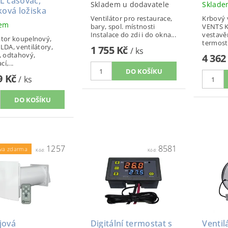
L časovač,
Skladem u dodavatele
Sklad
ková ložiska
Ventilátor pro restaurace,
Krbový 
dem
bary, spol. místnosti
VENTS K
Instalace do zdi i do okna...
vestav
átor koupelnový,
termost
 LDA, ventilátory,
1 755 Kč
/ ks
í, odtahový,
4 362
í,...
9 Kč
/ ks
1257
8581
va zdarma
Kód:
Kód:
jová
Digitální termostat s
Ventil