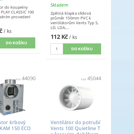
Skladem
tor do koupelny
PLAY CLASSIC 100
Zpětná klapka slídová
ladním provedení
průměr 150mm PVC k
ventilátorům Vents Typ S,
LD, LDA,...
Kč
/ ks
112 Kč
/ ks
44090
45044
Kód:
Kód:
átor krbový
Ventilátor do potrubí
 KAM 150 ECO
Vents 100 Quietline T