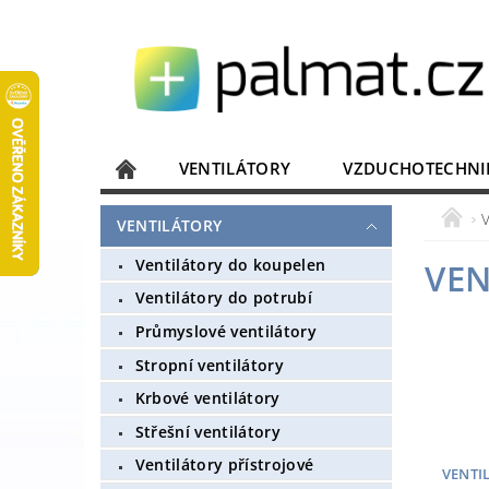
VENTILÁTORY
VZDUCHOTECHNI
JISTIČE, ROZVADĚČE
KOMUNIKACE
VENTILÁTORY
DOMÁCÍ SPOTŘEBIČE
ELEKTRONIKA
Ventilátory do koupelen
VEN
Ventilátory do potrubí
Průmyslové ventilátory
Stropní ventilátory
Krbové ventilátory
Střešní ventilátory
Ventilátory přístrojové
VENTI