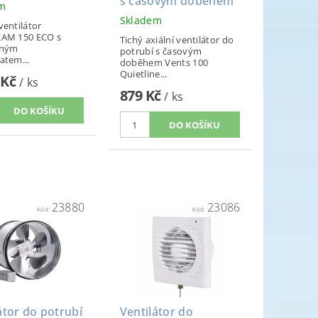
s časovým doběhem
em
Skladem
ventilátor
AM 150 ECO s
Tichý axiální ventilátor do
ěným
potrubí s časovým
atem...
doběhem Vents 100
Quietline...
 Kč
/ ks
879 Kč
/ ks
23880
23086
Kód:
Kód:
átor do potrubí
Ventilátor do