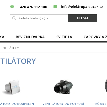
info@elektropaloucek.cz
+420 476 112 100
KA
REVIZNÍ DVÍŘKA
SVÍTIDLA
ŽÁROVKY A 
BATERIE, AKU, ZDROJE
PRODLUŽOVACÍ KABELY
VENTILÁTORY
OBCHODNÍ PODMÍNKY
KONTAKTY
TILÁTORY
LÁTORY DO KOUPELEN
VENTILÁTORY DO POTRUBÍ
PRŮMYSL