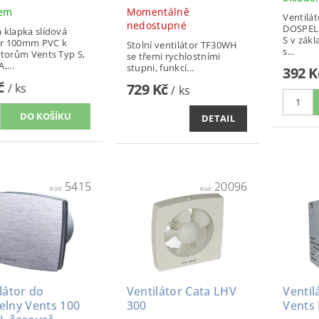
dem
Momentálně
Ventilá
nedostupné
DOSPEL 
 klapka slídová
S v zák
r 100mm PVC k
Stolní ventilátor TF30WH
s...
átorům Vents Typ S,
se třemi rychlostními
,...
stupni, ​funkcí...
392 
Kč
729 Kč
/ ks
/ ks
DETAIL
5415
20096
Kód:
Kód:
látor do
Ventilátor Cata LHV
Ventil
elny Vents 100
300
Vents