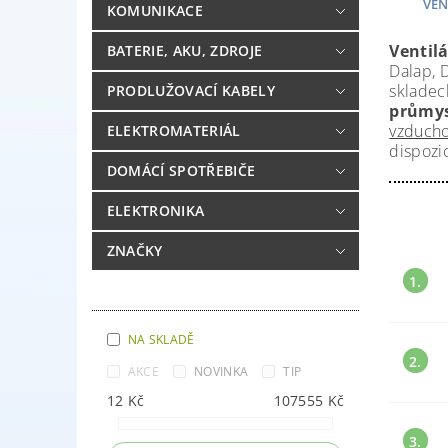
VEN
KOMUNIKACE
Ventil
BATERIE, AKU, ZDROJE
Dalap, 
skladec
PRODLUŽOVACÍ KABELY
průmys
vzduch
ELEKTROMATERIÁL
dispozi
DOMÁCÍ SPOTŘEBIČE
ELEKTRONIKA
ZNAČKY
1.
NA SKLADĚ
2.
AKCE
NOVINKA
TIP
12
Kč
107555
Kč
3.