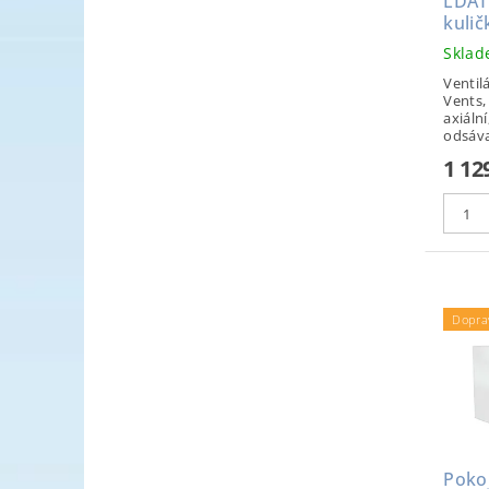
LDAT
kulič
Skla
Ventil
Vents,
axiáln
odsávac
1 12
Dopra
Poko