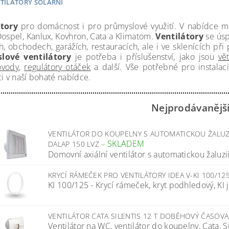
TILÁTORY SOLÁRNÍ
átory
pro domácnost i pro průmyslové využití. V nabídce
Dospel, Kanlux, Kovhron, Cata a Klimatom.
Ventilátory
se úsp
h, obchodech, garážích, restauracích, ale i ve sklenících př
lové ventilátory
je potřeba i příslušenství, jako jsou
vě
ovody
,
regulátory otáček
a další. Vše potřebné pro instalaci
ci v naší bohaté nabídce.
Nejprodávanějš
VENTILÁTOR DO KOUPELNY S AUTOMATICKOU ŽALU
SKLADEM
DALAP 150 LVZ
–
Domovní axiální ventilátor s automatickou žaluz
KRYCÍ RÁMEČEK PRO VENTILÁTORY IDEA V-KI 100/12
KI 100/125 - Krycí rámeček, kryt podhledový, KI 
VENTILÁTOR CATA SILENTIS 12 T DOBĚHOVÝ ČASOV
Ventilátor na WC, ventilátor do koupelny, Cata, Sile