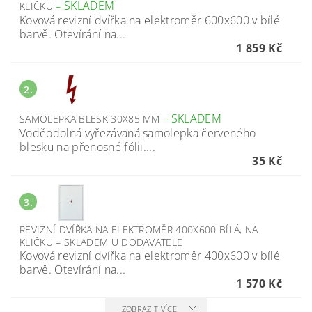
SKLADEM
KLIČKU
–
Kovová revizní dvířka na elektroměr 600x600 v bílé
barvě. Otevírání na...
1 859 Kč
2.
SKLADEM
SAMOLEPKA BLESK 30X85 MM
–
Voděodolná vyřezávaná samolepka červeného
blesku na přenosné fólii....
35 Kč
3.
REVIZNÍ DVÍŘKA NA ELEKTROMĚR 400X600 BÍLÁ, NA
KLIČKU
–
SKLADEM U DODAVATELE
Kovová revizní dvířka na elektroměr 400x600 v bílé
barvě. Otevírání na...
1 570 Kč
ZOBRAZIT VÍCE