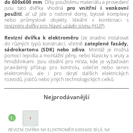
do 600x600 mm
. Díky použitému materiálu a provedení
jsou tato dvířka vhodná
pro vnitřní i venkovní
použití
, ať už jde o rodinné domy, bytové komplexy
nebo průmyslové objekty. Ideální v kombinaci s
revizními dvířky pro hlavní uzávěr plynu (HUP)
.
Revizní dvířka k elektroměru
lze snadno instalovat
do různých typů konstrukcí, včetně
zateplené fasády,
sádrokartonu (SDK) nebo zdiva
. Montáž je možná
pomocí lepidla a montážní pěny, nebo klasicky s vruty a
hmoždinkami. Jsou ideální pro místa, kde je vyžadován
pravidelný přístup pro kontrolu, odečet nebo servis
elektroměru, ale i pro skrytí dalších elektrických
rozvodů, jističů nebo jiných technologických celků.
Nejprodávanější
1.
REVIZNÍ DVÍŘKA NA ELEKTROMĚR 600X600 BÍLÁ, NA