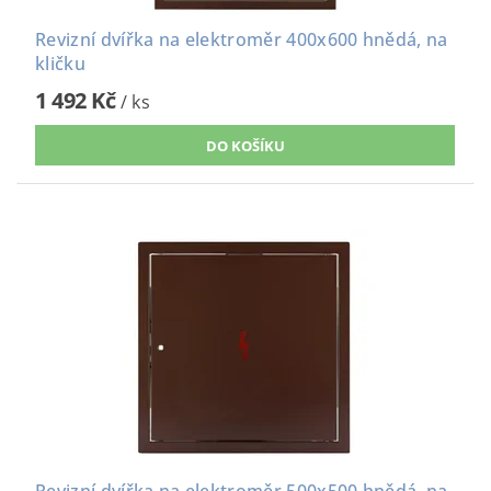
Revizní dvířka na elektroměr 400x600 hnědá, na
kličku
1 492 Kč
/ ks