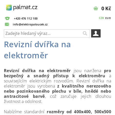
0 Kč
CZK
EUR
+420 476 112 100
info@elektropaloucek.cz
Revizní dvířka na
elektroměr
Revizní dvířka na elektroměr
jsou navržena
pro
bezpečný a snadný přístup k elektroměru
a
souvisejícím elektrickým rozvodům. Revizní dvířka na
elektroměr jsou vyrobena
z kvalitního nerezového
nebo pozinkovaného plechu v bíle, hnědé nebo
antracitové barvě
, což zaručuje jejich dlouhou
životnost a odolnost.
Nabízíme standardní
rozměry od 400x400, 500x500