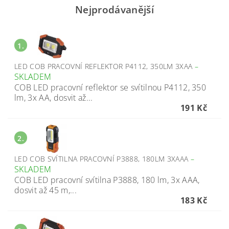
Nejprodávanější
1.
LED COB PRACOVNÍ REFLEKTOR P4112, 350LM 3XAA
–
SKLADEM
COB LED pracovní reflektor se svítilnou P4112, 350
lm, 3x AA, dosvit až...
191 Kč
2.
LED COB SVÍTILNA PRACOVNÍ P3888, 180LM 3XAAA
–
SKLADEM
COB LED pracovní svítilna P3888, 180 lm, 3x AAA,
dosvit až 45 m,...
183 Kč