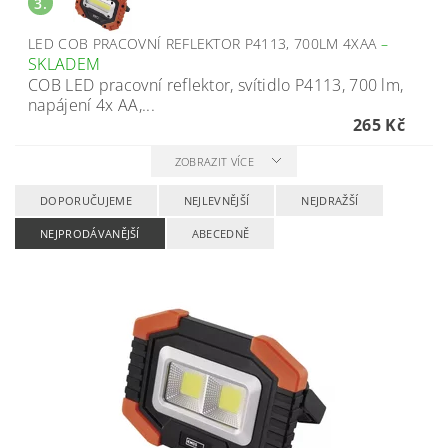
3.
LED COB PRACOVNÍ REFLEKTOR P4113, 700LM 4XAA
–
SKLADEM
COB LED pracovní reflektor, svítidlo P4113, 700 lm,
napájení 4x AA,...
265 Kč
ZOBRAZIT VÍCE
DOPORUČUJEME
NEJLEVNĚJŠÍ
NEJDRAŽŠÍ
NEJPRODÁVANĚJŠÍ
ABECEDNĚ