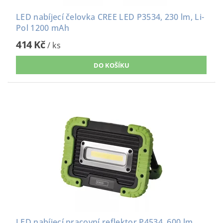
LED nabíjecí čelovka CREE LED P3534, 230 lm, Li-
Pol 1200 mAh
414 Kč
/ ks
LED nabíjecí pracovní reflektor P4534, 600 lm