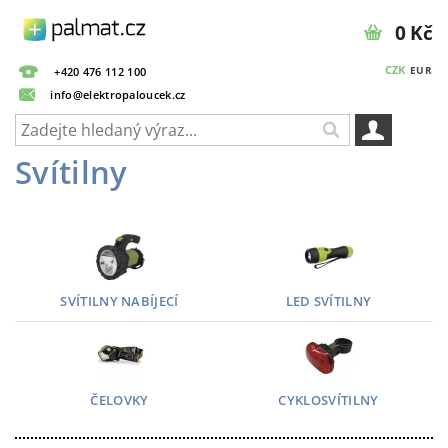
0 Kč
CZK
EUR
+420 476 112 100
info@elektropaloucek.cz
Svítilny
SVÍTILNY NABÍJECÍ
LED SVÍTILNY
ČELOVKY
CYKLOSVÍTILNY