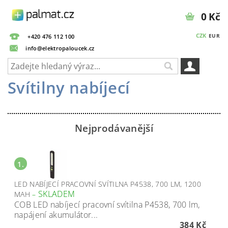
0 Kč
CZK
EUR
+420 476 112 100
info@elektropaloucek.cz
Svítilny nabíjecí
Nejprodávanější
1.
LED NABÍJECÍ PRACOVNÍ SVÍTILNA P4538, 700 LM, 1200
SKLADEM
MAH
–
COB LED nabíjecí pracovní svítilna P4538, 700 lm,
napájení akumulátor...
384 Kč