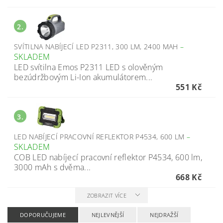
2.
SVÍTILNA NABÍJECÍ LED P2311, 300 LM, 2400 MAH
–
SKLADEM
LED svítilna Emos P2311 LED s olověným
bezúdržbovým Li-Ion akumulátorem...
551 Kč
3.
LED NABÍJECÍ PRACOVNÍ REFLEKTOR P4534, 600 LM
–
SKLADEM
COB LED nabíjecí pracovní reflektor P4534, 600 lm,
3000 mAh s dvěma...
668 Kč
ZOBRAZIT VÍCE
DOPORUČUJEME
NEJLEVNĚJŠÍ
NEJDRAŽŠÍ