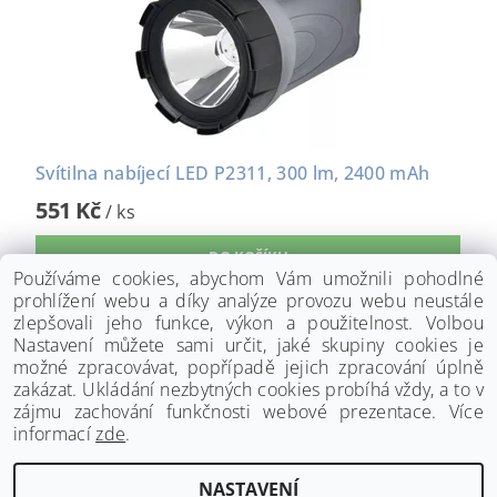
Svítilna nabíjecí LED P2311, 300 lm, 2400 mAh
551 Kč
/ ks
Používáme cookies, abychom Vám umožnili pohodlné
prohlížení webu a díky analýze provozu webu neustále
zlepšovali jeho funkce, výkon a použitelnost. Volbou
Nastavení můžete sami určit, jaké skupiny cookies je
možné zpracovávat, popřípadě jejich zpracování úplně
zakázat. Ukládání nezbytných cookies probíhá vždy, a to v
zájmu zachování funkčnosti webové prezentace. Více
informací
zde
.
www.palmat.cz
|
www.vzduchotechnika-ventilatory.cz
NASTAVENÍ