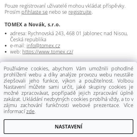
Pouze registrovaní uživatelé mohou vkládat příspěvky.
Prosím
přihlaste se
nebo se
registrujte
.
TOMEX a Novák, s.r.o.
adresa: Rychnovská 243, 468 01 Jablonec nad Nisou,
Česká republika
e-mail:
info@tomex.cz
web:
https://www.tomex.cz/
Používáme cookies, abychom Vám umožnili pohodlné
prohlížení webu a díky analýze provozu webu neustále
zlepšovali jeho funkce, výkon a použitelnost. Volbou
Nastavení můžete sami určit, jaké skupiny cookies je
možné zpracovávat, popřípadě jejich zpracování úplně
zakázat. Ukládání nezbytných cookies probíhá vždy, a to v
zájmu zachování funkčnosti webové prezentace. Více
informací
zde
.
www.palmat.cz
|
www.vzduchotechnika-ventilatory.cz
NASTAVENÍ
Upravit nastavení cookies
2026 ©
Palmat.cz
, všechna práva vyhrazena