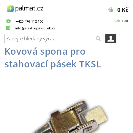
0 Kč
CZK
EUR
+420 476 112 100
info@elektropaloucek.cz
Kovová spona pro
stahovací pásek TKSL