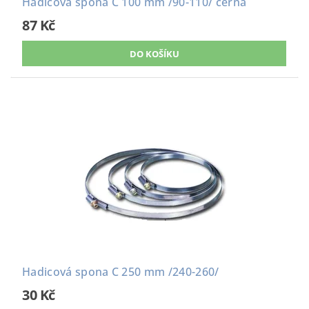
Hadicová spona C 100 mm /90-110/ černá
87 Kč
Hadicová spona C 250 mm /240-260/
30 Kč