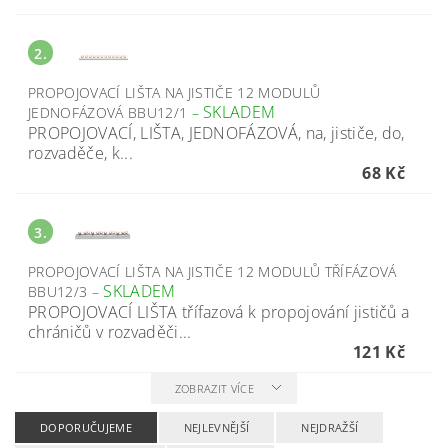
2.
PROPOJOVACÍ LIŠTA NA JISTIČE 12 MODULŮ
SKLADEM
JEDNOFÁZOVÁ BBU12/1
–
PROPOJOVACÍ, LIŠTA, JEDNOFÁZOVÁ, na, jističe, do,
rozvaděče, k...
68 Kč
3.
PROPOJOVACÍ LIŠTA NA JISTIČE 12 MODULŮ TŘÍFÁZOVÁ
SKLADEM
BBU12/3
–
PROPOJOVACÍ LIŠTA třífazová k propojování jističů a
chráničů v rozvaděči...
121 Kč
ZOBRAZIT VÍCE
DOPORUČUJEME
NEJLEVNĚJŠÍ
NEJDRAŽŠÍ