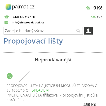
0 Kč
CZK
EUR
+420 476 112 100
info@elektropaloucek.cz
Propojovací lišty
Nejprodávanější
1.
PROPOJOVACÍ LIŠTA NA JISTIČE 54 MODULŮ TŘÍFÁZOVÁ G-
SKLADEM
3L-1000/10 C
–
PROPOJOVACÍ LIŠTA třífazová, k propojování jističů a
chráničů v...
450 Kč