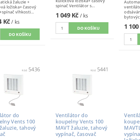
kuličková ložiska+ časový
tická žaluzie +
Automati
spinač Ventilátor s...
ová ložiska+ časový
ventilát
+spínač vlhkosti...
odsáván
1 049 Kč
/ ks
bytových
4 Kč
/ ks
1 100
5436
5441
Kód:
Kód:
látor do
Ventilátor do
Ventil
elny Vents 100
koupelny Vents 100
koupe
aluzie, tahový
MAVT žaluzie, tahový
MAVTL 
nač
vypínač, časovač
vypína