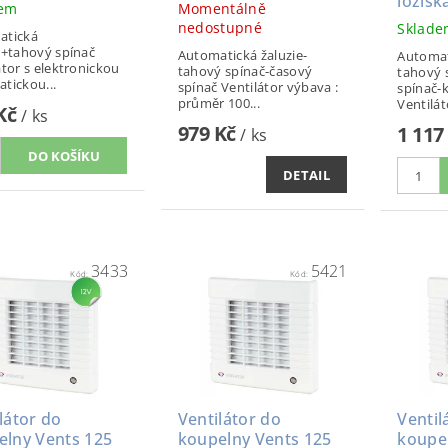
ložisk
dem
Momentálně
nedostupné
Sklad
atická
e+tahový spínač
Automatická žaluzie-
Automat
átor s elektronickou
tahový spínač-časový
tahový 
tickou...
spínač Ventilátor výbava :
spínač-k
průměr 100...
Ventiláto
 Kč
/ ks
979 Kč
1 117
/ ks
DETAIL
3433
5421
Kód:
Kód:
látor do
Ventilátor do
Ventil
elny Vents 125
koupelny Vents 125
koupe