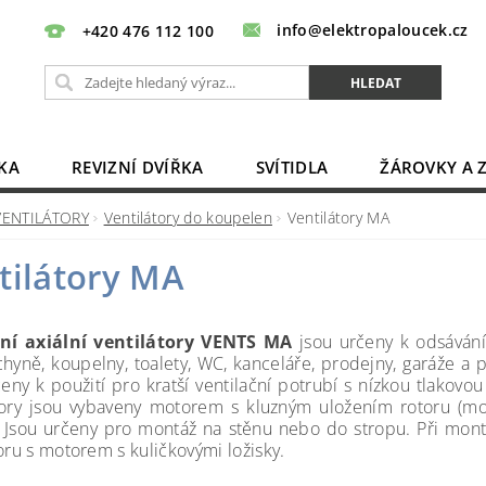
info@elektropaloucek.cz
+420 476 112 100
KA
REVIZNÍ DVÍŘKA
SVÍTIDLA
ŽÁROVKY A 
BATERIE, AKU, ZDROJE
PRODLUŽOVACÍ KABELY
VENTILÁTORY
Ventilátory do koupelen
Ventilátory MA
OBCHODNÍ PODMÍNKY
KONTAKTY
tilátory MA
í axiální ventilátory VENTS MA
jsou určeny k odsávání
chyně, koupelny, toalety, WC, kanceláře, prodejny, garáže
čeny k použití pro kratší ventilační potrubí s nízkou tlakovo
tory jsou vybaveny motorem s kluzným uložením rotoru (m
). Jsou určeny pro montáž na stěnu nebo do stropu. Při mont
oru s motorem s kuličkovými ložisky.