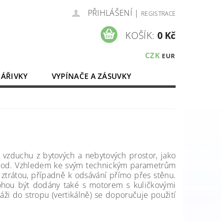
PŘIHLÁŠENÍ
|
REGISTRACE
KOŠÍK:
0 Kč
CZK
EUR
ZÁŘIVKY
VYPÍNAČE A ZÁSUVKY
ELEKTROMATERIÁL
 vzduchu z bytových a nebytových prostor, jako
 a pod. Vzhledem ke svým technickým parametrům
u ztrátou, případně k odsávání přímo přes stěnu.
ohou být dodány také s motorem s kuličkovými
áži do stropu (vertikálně) se doporučuje použití