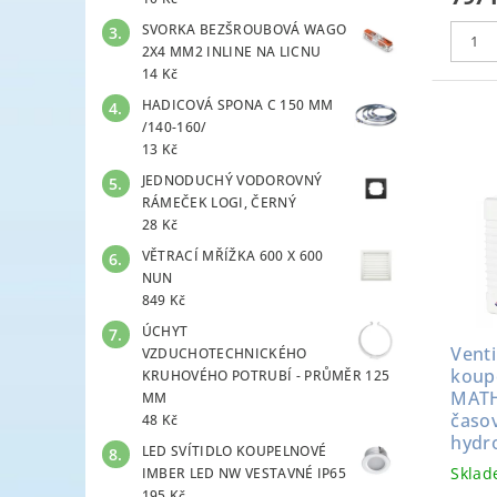
SVORKA BEZŠROUBOVÁ WAGO
2X4 MM2 INLINE NA LICNU
14 Kč
HADICOVÁ SPONA C 150 MM
/140-160/
13 Kč
JEDNODUCHÝ VODOROVNÝ
RÁMEČEK LOGI, ČERNÝ
28 Kč
VĚTRACÍ MŘÍŽKA 600 X 600
NUN
849 Kč
ÚCHYT
Venti
VZDUCHOTECHNICKÉHO
koup
KRUHOVÉHO POTRUBÍ - PRŮMĚR 125
MATH
MM
časov
48 Kč
hydr
LED SVÍTIDLO KOUPELNOVÉ
Skla
IMBER LED NW VESTAVNÉ IP65
195 Kč