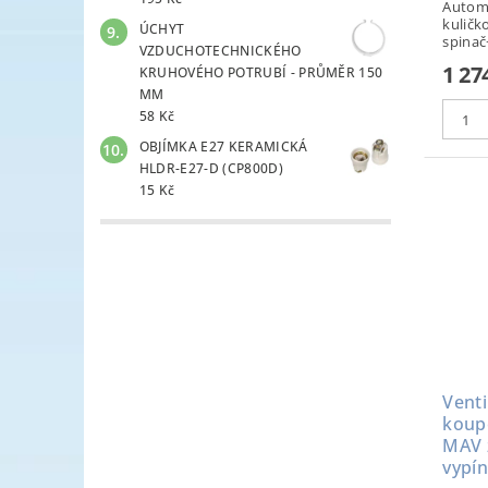
Automa
kuličk
ÚCHYT
spinač
VZDUCHOTECHNICKÉHO
1 27
KRUHOVÉHO POTRUBÍ - PRŮMĚR 150
MM
58 Kč
OBJÍMKA E27 KERAMICKÁ
HLDR-E27-D (CP800D)
15 Kč
Venti
koup
MAV ž
vypí