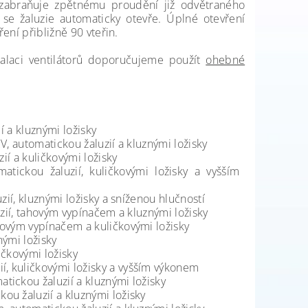
 zabraňuje zpětnému proudění již odvětraného
 se žaluzie automaticky otevře. Úplné otevření
ření přibližně 90 vteřin.
stalaci ventilátorů doporučujeme použít
ohebné
í a kluznými ložisky
, automatickou žaluzií a kluznými ložisky
ií a kuličkovými ložisky
atickou žaluzií, kuličkovými ložisky a vyšším
ií, kluznými ložisky a sníženou hlučností
zií, tahovým vypínačem a kluznými ložisky
ovým vypínačem a kuličkovými ložisky
ými ložisky
čkovými ložisky
, kuličkovými ložisky a vyšším výkonem
ickou žaluzií a kluznými ložisky
u žaluzií a kluznými ložisky