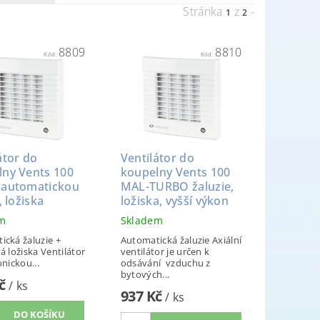
Stránka
z
-
1
2
8809
8810
Kód:
Kód:
átor do
Ventilátor do
lny Vents 100
koupelny Vents 100
 automatickou
MAL-TURBO žaluzie,
, ložiska
ložiska, vyšší výkon
em
Skladem
ická žaluzie +
Automatická žaluzie Axiální
á ložiska Ventilátor
ventilátor je určen k
onickou...
odsávání vzduchu z
bytových...
Kč
/ ks
937 Kč
/ ks