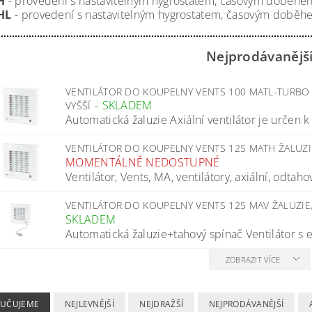
H
- provedení s nastavitelným hygrostatem, časovým doběhem,
HL
- provedení s nastavitelným hygrostatem, časovým doběhem
Nejprodávanějš
VENTILÁTOR DO KOUPELNY VENTS 100 MATL-TURBO Ž
SKLADEM
VYŠŠÍ
–
Automatická žaluzie Axiální ventilátor je určen 
VENTILÁTOR DO KOUPELNY VENTS 125 MATH ŽALUZ
MOMENTÁLNĚ NEDOSTUPNÉ
Ventilátor, Vents, MA, ventilátory, axiální, odtahov
VENTILÁTOR DO KOUPELNY VENTS 125 MAV ŽALUZIE
SKLADEM
Automatická žaluzie+tahový spínač Ventilátor s e
ZOBRAZIT VÍCE
UČUJEME
NEJLEVNĚJŠÍ
NEJDRAŽŠÍ
NEJPRODÁVANĚJŠÍ