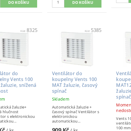
8325
5385
Kód:
Kód:
látor do
Ventilátor do
Ventil
elny Vents 100
koupelny Vents 100
koupe
žaluzie, snížená
MAT žaluzie, časový
MAT12
nost
spínač
žaluzi
spína
dem
Skladem
Momen
tická žaluzie+
Automatická žaluzie +
nedost
á hlučnost
časový spínač Ventilátor s
átor s elektronickou
elektronickou
Vents 1
tickou...
automatickou...
ventilá
100 mm 
 Kč
909 Kč
/ ks
/ ks