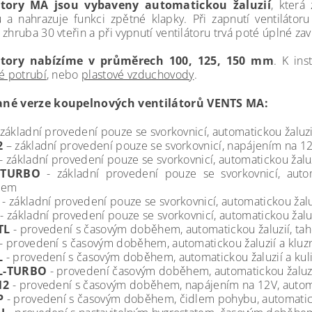
átory MA jsou vybaveny automatickou žaluzií
, která
 a nahrazuje funkci zpětné klapky. Při zapnutí ventilátoru
zhruba 30 vteřin a při vypnutí ventilátoru trvá poté úplné zav
átory nabízíme v průměrech 100, 125, 150 mm
. K in
vé potrubí
, nebo
plastové vzduchovody
.
né verze koupelnových ventilátorů VENTS MA:
 základní provedení pouze se svorkovnicí, automatickou žaluzi
2
– základní provedení pouze se svorkovnicí, napájením na 12V
- základní provedení pouze se svorkovnicí, automatickou žaluz
-TURBO
- základní provedení pouze se svorkovnicí, autom
nem
- základní provedení pouze se svorkovnicí, automatickou žaluz
- základní provedení pouze se svorkovnicí, automatickou žalu
TL
- provedení s časovým doběhem, automatickou žaluzií, tah
- provedení s časovým doběhem, automatickou žaluzií a kluzn
L
- provedení s časovým doběhem, automatickou žaluzií a kuli
L-TURBO
- provedení časovým doběhem, automatickou žaluzií
12
- provedení s časovým doběhem, napájením na 12V, automat
P
- provedení s časovým doběhem, čidlem pohybu, automaticko