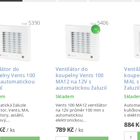
5390
5406
Kód:
Kód:
látor do
Ventilátor do
Ventil
elny Vents 100
koupelny Vents 100
koupe
 automatickou
MA12 na 12V s
MAL s
ií
automatickou žaluzií
žaluzií
dem
Skladem
Sklad
tická žaluzie
Vents 100 MA12 ventilátor
Automat
átor, Vents, MA,
na 12V průměr 100 mm s
kuličkov
tory, axiální,
automatickou
s elektr
vý,...
elektronickou...
884 
 Kč
789 Kč
/ ks
/ ks