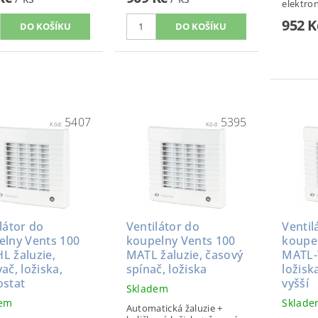
elektron
952 
5407
5395
Kód:
Kód:
látor do
Ventilátor do
Ventil
elny Vents 100
koupelny Vents 100
koupe
L žaluzie,
MATL žaluzie, časový
MATL-
ač, ložiska,
spínač, ložiska
ložisk
ostat
vyšší
Skladem
dem
Sklad
Automatická žaluzie +