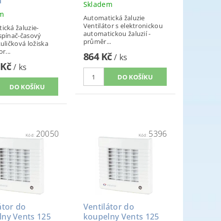
a
Skladem
em
Automatická žaluzie
Ventilátor s elektronickou
ická žaluzie-
automatickou žaluzií -
spínač-časový
průměr...
uličková ložiska
r...
864 Kč
/ ks
 Kč
/ ks
20050
5396
Kód:
Kód:
átor do
Ventilátor do
lny Vents 125
koupelny Vents 125