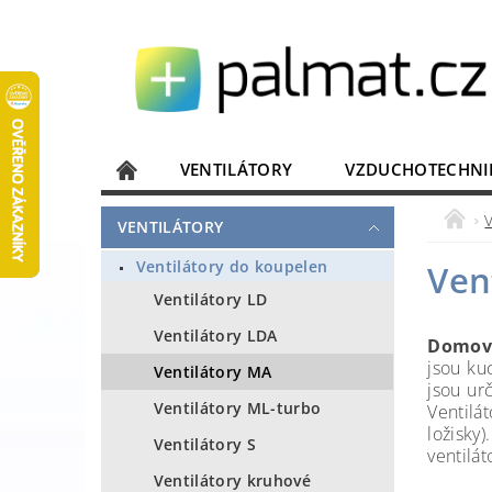
VENTILÁTORY
VZDUCHOTECHNI
JISTIČE, ROZVADĚČE
KOMUNIKACE
VENTILÁTORY
DOMÁCÍ SPOTŘEBIČE
ELEKTRONIKA
Ventilátory do koupelen
Ven
Ventilátory LD
Ventilátory LDA
Domovn
jsou ku
Ventilátory MA
jsou ur
Ventilátory ML-turbo
Ventilá
ložisky
Ventilátory S
ventilát
Ventilátory kruhové