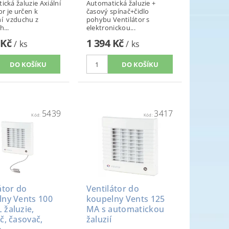
cká žaluzie Axiální
Automatická žaluzie +
or je určen k
časový spínač+čidlo
í vzduchu z
pohybu Ventilátor s
...
elektronickou...
 Kč
1 394 Kč
/ ks
/ ks
5439
3417
Kód:
Kód:
átor do
Ventilátor do
lny Vents 100
koupelny Vents 125
žaluzie,
MA s automatickou
č, časovač,
žaluzií