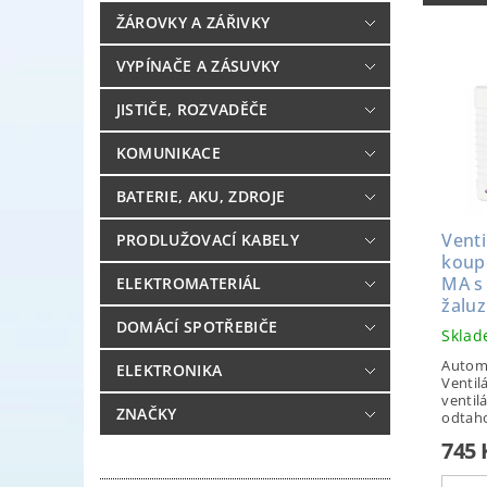
ŽÁROVKY A ZÁŘIVKY
VYPÍNAČE A ZÁSUVKY
JISTIČE, ROZVADĚČE
KOMUNIKACE
BATERIE, AKU, ZDROJE
Venti
PRODLUŽOVACÍ KABELY
koup
MA s
ELEKTROMATERIÁL
žaluz
DOMÁCÍ SPOTŘEBIČE
Skla
Automa
ELEKTRONIKA
Ventil
ventilá
ZNAČKY
odtaho
745