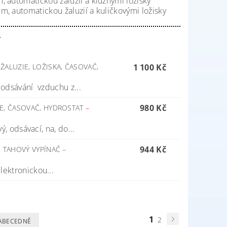
 automatickou žaluzií a kluznými ložisky
, automatickou žaluzií a kuličkovými ložisky
í
ALUZIE, LOŽISKA, ČASOVAČ,
1 100 Kč
k odsávání vzduchu z...
980 Kč
IE, ČASOVAČ, HYDROSTAT
–
ý, odsávací, na, do...
944 Kč
, TAHOVÝ VYPÍNAČ
–
lektronickou...
1
2
ABECEDNĚ