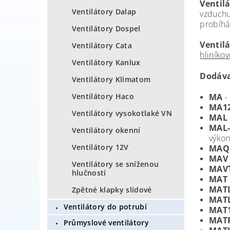
Ventil
Ventilátory Dalap
vzduchu
probíhá 
Ventilátory Dospel
Ventil
Ventilátory Cata
hliníko
Ventilátory Kanlux
Dodáva
Ventilátory Klimatom
Ventilátory Haco
MA
-
MA1
Ventilátory vysokotlaké VN
MAL
MAL
Ventilátory okenní
výko
Ventilátory 12V
MAQ
MAV
Ventilátory se sníženou
MAV
hlučností
MAT
MAT
Zpětné klapky slídové
MAT
Ventilátory do potrubí
MAT
MAT
Průmyslové ventilátory