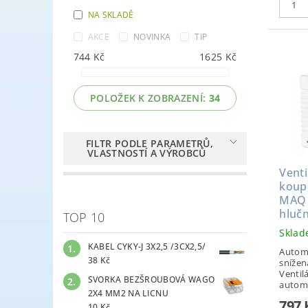
NA SKLADĚ
AKCE
NOVINKA
TIP
744
Kč
1625
Kč
POLOŽEK K ZOBRAZENÍ:
34
FILTR PODLE PARAMETRŮ,
VLASTNOSTÍ A VÝROBCŮ
Venti
koup
MAQ 
hluč
TOP 10
Skla
KABEL CYKY-J 3X2,5 /3CX2,5/
Automa
38 Kč
snížen
Ventil
SVORKA BEZŠROUBOVÁ WAGO
automa
2X4 MM2 NA LICNU
797
10 Kč