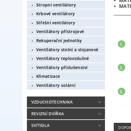
MAT
Stropní ventilátory
MAT
Krbové ventilátory
Střešní ventilátory
Ventilátory přístrojové
Rekuperační jednotky
1.
Ventilátory stolní a stojanové
Ventilátory teplovzdušné
Ventilátory příslušenství
2.
Klimatizace
Ventilátory solární
3.
VZDUCHOTECHNIKA
REVIZNÍ DVÍŘKA
SVÍTIDLA
DOPOR