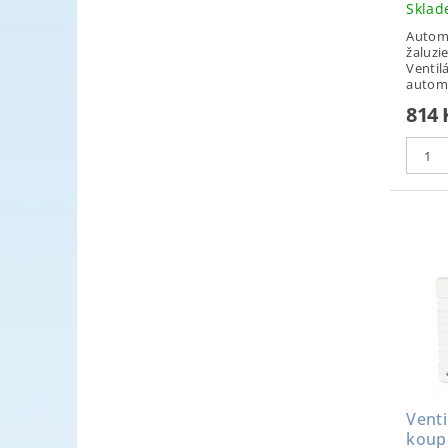
Skla
Autom
žaluzi
Ventil
automa
814
Venti
koup