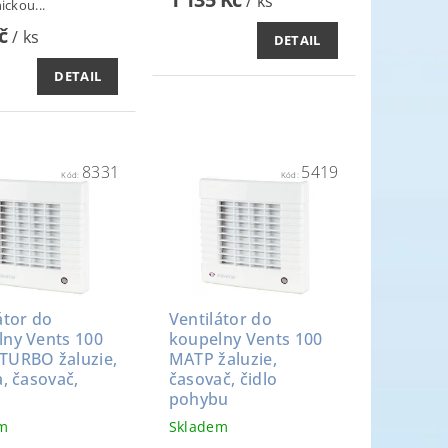
/ ks
ickou...
Kč
/ ks
DETAIL
DETAIL
8331
5419
Kód:
Kód:
átor do
Ventilátor do
lny Vents 100
koupelny Vents 100
TURBO žaluzie,
MATP žaluzie,
a, časovač,
časovač, čidlo
pohybu
em
Skladem