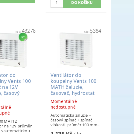
43278
5384
Kód:
Kód:
átor do
Ventilátor do
lny Vents 100
koupelny Vents 100
 na 12V
MATH žaluzie,
e, časový
časovač, hydrostat
č
Momentálně
nedostupné
tálně
upné
Automatická žaluzie +
časový spínač + spínač
00 MAT12
vlhkosti průměr 100 mm...
tor na 12V průměr
s automatickou
1 135 Kč