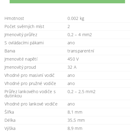
Hmotnost
0.002 kg
Počet svěrných míst
2
Jmenovitý průřez
0,2 – 4 mm2
S ovládacími pákami
ano
Barva
transparentní
Jmenovité napětí
450 V
Jmenovitý proud
32 A
Vhodné pro masivní vodič
ano
Vhodné pro pružné vodiče
ano
Průřez lankového vodiče s
0,2 – 2,5 mm2
dutinkou
Vhodné pro lankové vodiče
ano
Šířka
8,1 mm
Délka
35,5 mm
Výška
8,9 mm