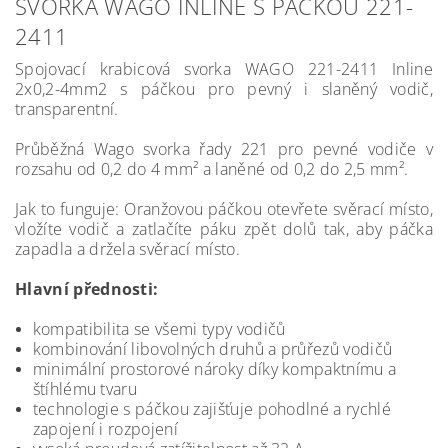
SVORKA WAGO INLINE S PÁČKOU 221-
2411
Spojovací krabicová svorka WAGO 221-2411 Inline
2x0,2-4mm2 s páčkou pro pevný i slaněný vodič,
transparentní.
Průběžná Wago svorka řady 221 pro pevné vodiče v
rozsahu od 0,2 do 4 mm² a laněné od 0,2 do 2,5 mm².
Jak to funguje: Oranžovou páčkou otevřete svěrací místo,
vložíte vodič a zatlačíte páku zpět dolů
tak, aby páčka
zapadla a držela svěrací místo.
Hlavní přednosti:
kompatibilita se všemi typy vodičů
kombinování libovolných druhů a průřezů vodičů
minimální prostorové nároky díky kompaktnímu a
štíhlému tvaru
technologie s páčkou zajišťuje pohodlné a rychlé
zapojení i rozpojení