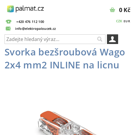
0 Kč
CZK
EUR
+420 476 112 100
info@elektropaloucek.cz
Svorka bezšroubová Wago
2x4 mm2 INLINE na licnu