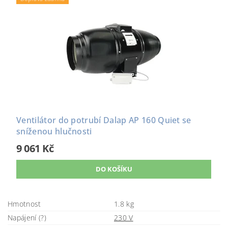
Ventilátor do potrubí Dalap AP 160 Quiet se
sníženou hlučnosti
9 061 Kč
Hmotnost
1.8 kg
Napájení (?)
230 V