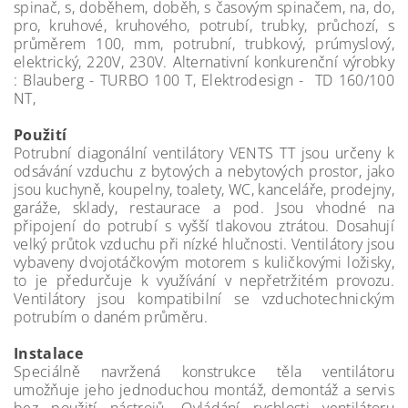
spinač, s, doběhem, doběh, s časovým spinačem, na, do,
pro, kruhové, kruhového, potrubí, trubky, průchozí, s
průměrem 100, mm, potrubní, trubkový, prúmyslový,
elektrický, 220V, 230V. Alternativní konkurenční výrobky
: Blauberg - TURBO 100 T, Elektrodesign - TD 160/100
NT,
Použití
Potrubní diagonální ventilátory VENTS TT jsou určeny k
odsávání vzduchu z bytových a nebytových prostor, jako
jsou kuchyně, koupelny, toalety, WC, kanceláře, prodejny,
garáže, sklady, restaurace a pod. Jsou vhodné na
připojení do potrubí s vyšší tlakovou ztrátou. Dosahují
velký průtok vzduchu při nízké hlučnosti. Ventilátory jsou
vybaveny dvojotáčkovým motorem s kuličkovými ložisky,
to je předurčuje k využívání v nepřetržitém provozu.
Ventilátory jsou kompatibilní se vzduchotechnickým
potrubím o daném průměru.
Instalace
Speciálně navržená konstrukce těla ventilátoru
umožňuje jeho jednoduchou montáž, demontáž a servis