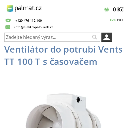
0 Kč
CZK
EUR
+420 476 112 100
info@elektropaloucek.cz
Ventilátor do potrubí Vents
TT 100 T s časovačem