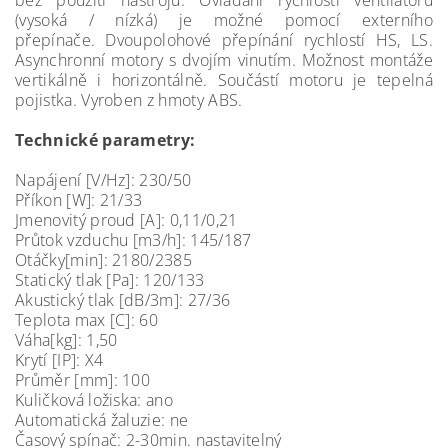
bez použití nástrojů. Ovládání rychlosti ventilátoru
(vysoká / nízká) je možné pomocí externího
přepínače. Dvoupolohové přepínání rychlostí HS, LS.
Asynchronní motory s dvojím vinutím. Možnost montáže
vertikálně i horizontálně. Součástí motoru je tepelná
pojistka. Vyroben z hmoty ABS.
Technické parametry:
Napájení [V/Hz]: 230/50
Příkon [W]: 21/33
Jmenovitý proud [A]: 0,11/0,21
Průtok vzduchu [m3/h]: 145/187
Otáčky[min]: 2180/2385
Statický tlak [Pa]: 120/133
Akustický tlak [dB/3m]: 27/36
Teplota max [C]: 60
Váha[kg]: 1,50
Krytí [IP]: X4
Průměr [mm]: 100
Kuličková ložiska: ano
Automatická žaluzie: ne
Časový spínač: 2-30min. nastavitelný