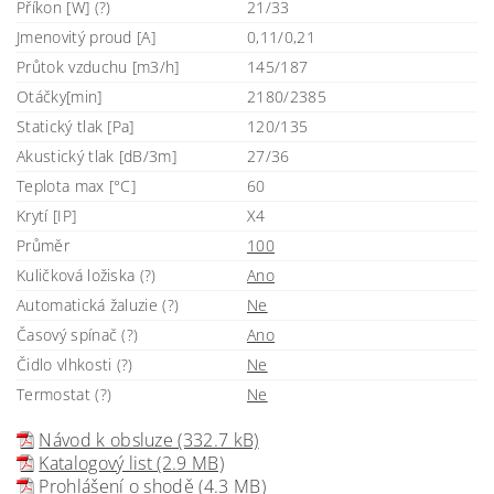
Příkon [W] (?)
21/33
Jmenovitý proud [A]
0,11/0,21
Průtok vzduchu [m3/h]
145/187
Otáčky[min]
2180/2385
Statický tlak [Pa]
120/135
Akustický tlak [dB/3m]
27/36
Teplota max [°C]
60
Krytí [IP]
X4
Průměr
100
Kuličková ložiska (?)
Ano
Automatická žaluzie (?)
Ne
Časový spínač (?)
Ano
Čidlo vlhkosti (?)
Ne
Termostat (?)
Ne
Návod k obsluze (332.7 kB)
Katalogový list (2.9 MB)
Prohlášení o shodě (4.3 MB)