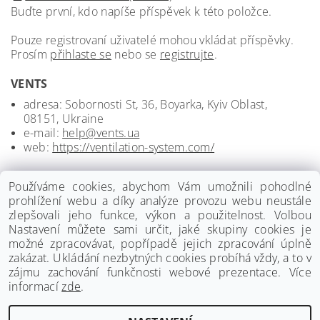
Buďte první, kdo napíše příspěvek k této položce.
Pouze registrovaní uživatelé mohou vkládat příspěvky.
Prosím
přihlaste se
nebo se
registrujte
.
VENTS
adresa: Sobornosti St, 36, Boyarka, Kyiv Oblast,
08151, Ukraine
e-mail:
help@vents.ua
web:
https://ventilation-system.com/
Používáme cookies, abychom Vám umožnili pohodlné
prohlížení webu a díky analýze provozu webu neustále
zlepšovali jeho funkce, výkon a použitelnost. Volbou
Nastavení můžete sami určit, jaké skupiny cookies je
možné zpracovávat, popřípadě jejich zpracování úplně
zakázat. Ukládání nezbytných cookies probíhá vždy, a to v
zájmu zachování funkčnosti webové prezentace. Více
informací
zde
.
www.palmat.cz
|
www.vzduchotechnika-ventilatory.cz