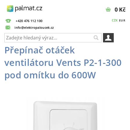
0 Kč
CZK
EUR
+420 476 112 100
info@elektropaloucek.cz
Přepínač otáček
ventilátoru Vents P2-1-300
pod omítku do 600W