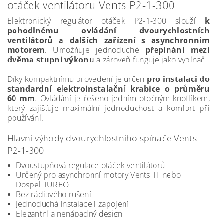
otáček ventilátoru Vents P2-1-300
Elektronický regulátor otáček P2-1-300 slouží
k
pohodlnému ovládání dvourychlostních
ventilátorů a dalších zařízení s asynchronním
motorem
. Umožňuje jednoduché
přepínání mezi
dvěma stupni výkonu
a zároveň funguje jako vypínač.
Díky kompaktnímu provedení je určen
pro instalaci do
standardní elektroinstalační krabice o průměru
60 mm
. Ovládání je řešeno jedním otočným knoflíkem,
který zajišťuje maximální jednoduchost a komfort při
používání.
Hlavní výhody dvourychlostního spínače Vents
P2-1-300
Dvoustupňová regulace otáček ventilátorů
Určený pro asynchronní motory Vents TT nebo
Dospel TURBO
Bez rádiového rušení
Jednoduchá instalace i zapojení
Elegantní a nenápadný design