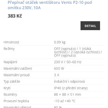
Přepínač otáček ventilátoru Vents P2-10 pod
omítku 230V, 10A
383 Kč
DETAIL
Hmotnost
0.09 kg
Režimy
OFF (vypnuto) / 1 (nízká
rychlost) / 2 (vysoká rychlost) /
OFF (vypnuto)
Napájení
230 V / 50–60 Hz
Maximální zatížení
600 W
Maximální proud
3 A
Typ zátěže
indukční i odporová
Krytí
IP40 (z přední strany)
Rozměry
88 × 88 × 51 mm
Provozní teplota
-10 až +40 °C
Maximální vlhkost
80 %