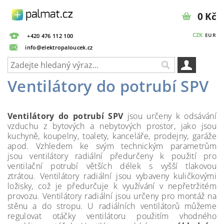
0 Kč
CZK
EUR
+420 476 112 100
info@elektropaloucek.cz
Ventilátory do potrubí SPV
Ventilátory do potrubí SPV
jsou určeny k odsávání
vzduchu z bytových a nebytových prostor, jako jsou
kuchyně, koupelny, toalety, kanceláře, prodejny, garáže
apod. Vzhledem ke svým technickým parametrům
jsou ventilátory radiální předurčeny k použití pro
ventilační potrubí větších délek s vyšší tlakovou
ztrátou. Ventilátory radiální jsou vybaveny kuličkovými
ložisky, což je předurčuje k využívání v nepřetržitém
provozu. Ventilátory radiální jsou určeny pro montáž na
stěnu a do stropu. U radiálních ventilátorů můžeme
regulovat otáčky ventilátoru použitím vhodného