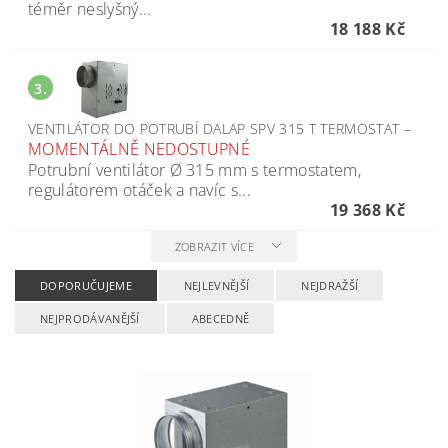
téměr neslyšný...
18 188 Kč
3.
VENTILÁTOR DO POTRUBÍ DALAP SPV 315 T TERMOSTAT
–
MOMENTÁLNĚ NEDOSTUPNÉ
Potrubní ventilátor Ø 315 mm s termostatem,
regulátorem otáček a navíc s...
19 368 Kč
ZOBRAZIT VÍCE
DOPORUČUJEME
NEJLEVNĚJŠÍ
NEJDRAŽŠÍ
NEJPRODÁVANĚJŠÍ
ABECEDNĚ