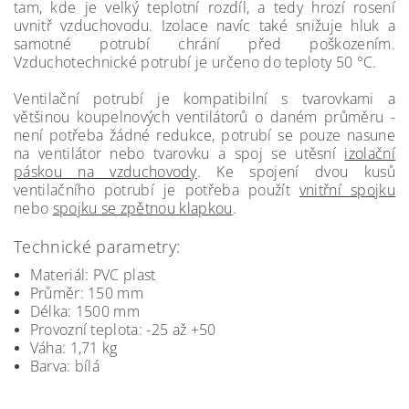
tam, kde je velký teplotní rozdíl, a tedy hrozí rosení
uvnitř vzduchovodu. Izolace navíc také snižuje hluk a
samotné potrubí chrání před poškozením.
Vzduchotechnické potrubí je určeno do teploty 50 °C.
Ventilační potrubí je kompatibilní s tvarovkami a
většinou koupelnových ventilátorů o daném průměru -
není potřeba žádné redukce, potrubí se pouze nasune
na ventilátor nebo tvarovku a spoj se utěsní
izolační
páskou na vzduchovody
. Ke spojení dvou kusů
ventilačního potrubí je potřeba použít
vnitřní spojku
nebo
spojku se zpětnou klapkou
.
Technické parametry:
Materiál: PVC plast
Průměr: 150 mm
Délka: 1500 mm
Provozní teplota: -25 až +50
Váha: 1,71 kg
Barva: bílá