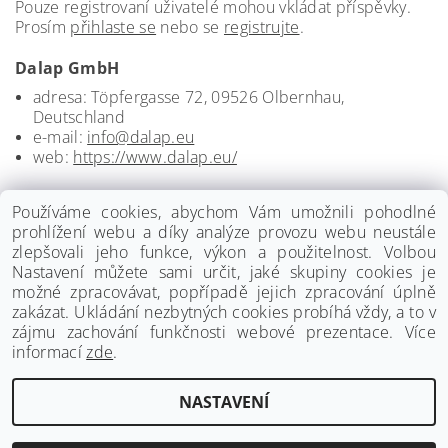
Pouze registrovaní uživatelé mohou vkládat příspěvky.
Prosím
přihlaste se
nebo se
registrujte
.
Dalap GmbH
adresa: Töpfergasse 72, 09526 Olbernhau,
Deutschland
e-mail:
info@dalap.eu
web:
https://www.dalap.eu/
Používáme cookies, abychom Vám umožnili pohodlné
prohlížení webu a díky analýze provozu webu neustále
zlepšovali jeho funkce, výkon a použitelnost. Volbou
Nastavení můžete sami určit, jaké skupiny cookies je
možné zpracovávat, popřípadě jejich zpracování úplně
zakázat. Ukládání nezbytných cookies probíhá vždy, a to v
zájmu zachování funkčnosti webové prezentace. Více
informací
zde
.
www.palmat.cz
|
www.vzduchotechnika-ventilatory.cz
NASTAVENÍ
Upravit nastavení cookies
2026 ©
Palmat.cz
, všechna práva vyhrazena