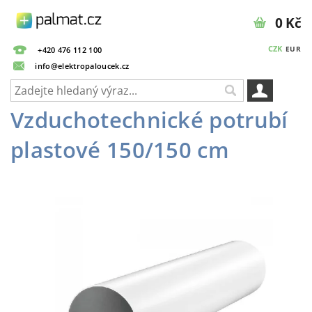
0 Kč
CZK
EUR
+420 476 112 100
info@elektropaloucek.cz
Vzduchotechnické potrubí
plastové 150/150 cm