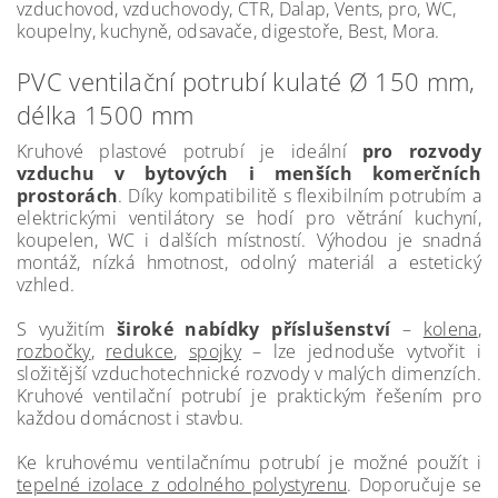
vzduchovod, vzduchovody, CTR, Dalap, Vents, pro, WC,
koupelny, kuchyně, odsavače, digestoře, Best, Mora.
PVC ventilační potrubí kulaté Ø 150 mm,
délka 1500 mm
Kruhové plastové potrubí je ideální
pro rozvody
vzduchu v bytových i menších komerčních
prostorách
. Díky kompatibilitě s flexibilním potrubím a
elektrickými ventilátory se hodí pro větrání kuchyní,
koupelen, WC i dalších místností. Výhodou je snadná
montáž, nízká hmotnost, odolný materiál a estetický
vzhled.
S využitím
široké nabídky příslušenství
–
kolena
,
rozbočky
,
redukce
,
spojky
– lze jednoduše vytvořit i
složitější vzduchotechnické rozvody v malých dimenzích.
Kruhové ventilační potrubí je praktickým řešením pro
každou domácnost i stavbu.
Ke kruhovému ventilačnímu potrubí je možné použít i
tepelné izolace z odolného polystyrenu
. Doporučuje se