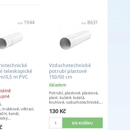
1944
8631
Kód:
Kód:
hotechnické
Vzduchotechnické
í teleskopické
potrubí plastové
m/0,5 m PVC
150/50 cm
Skladem
tálně
Potrubí, plastové, plastová,
upné
plast, kulaté, kulatá,
kruhové, vzduchotechnické,...
,
 trubkové, větrací,
130 Kč
ační, kanál,
ický...
č