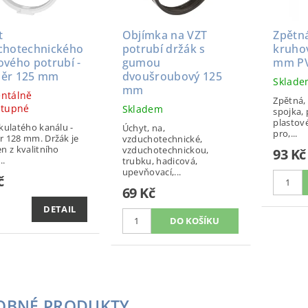
t
Objímka na VZT
Zpětná
chotechnického
potrubí držák s
kruho
ového potrubí -
gumou
mm PV
ěr 125 mm
dvoušroubový 125
Sklad
mm
ntálně
Zpětná, 
stupné
Skladem
spojka, 
plastové
kulatého kanálu -
Úchyt, na,
pro,...
 128 mm. Držák je
vzduchotechnické,
n z kvalitního
vzduchotechnickou,
93 Kč
..
trubku, hadicová,
upevňovací,...
č
69 Kč
DETAIL
OBNÉ PRODUKTY