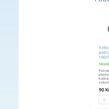
Vzdu
potru
100/
Skla
Potrub
plastov
kulatá
vzduch
90 K