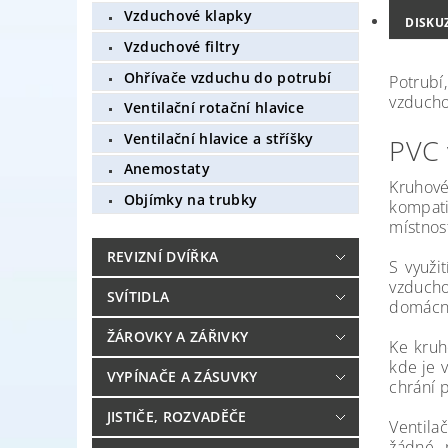
Vzduchové klapky
DISKU
Vzduchové filtry
Ohřívače vzduchu do potrubí
Potrubí,
vzducho
Ventilační rotační hlavice
Ventilační hlavice a stříšky
PVC 
Anemostaty
Kruhové
Objímky na trubky
kompati
místnos
REVIZNÍ DVÍŘKA
S využi
vzducho
SVÍTIDLA
domácno
ŽÁROVKY A ZÁŘIVKY
Ke kruh
kde je v
VYPÍNAČE A ZÁSUVKY
chrání 
JISTIČE, ROZVADĚČE
Ventila
žádné 