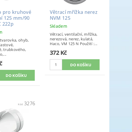
o pro kruhové
Větrací mřížka nerez
bí 125 mm/90
NVM 125
C 222p
Skladem
em
Větrací, ventilační, mřížka,
nerezová, nerez, kulatá,
 tvarovka, ohyb,
Haco, VM 125 N Použití :...
lastové,
, trubkového,
372 Kč
,...
č
3276
Kód: