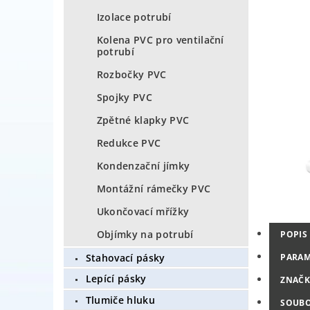
Izolace potrubí
Kolena PVC pro ventilační
potrubí
Rozbočky PVC
Spojky PVC
Zpětné klapky PVC
Redukce PVC
Kondenzační jímky
Montážní rámečky PVC
Ukončovací mřížky
Objímky na potrubí
POPIS
Stahovací pásky
PARAM
Lepící pásky
ZNAČK
Tlumiče hluku
SOUB