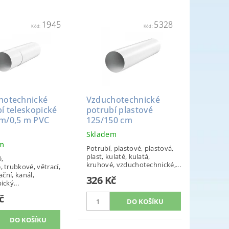
1945
5328
Kód:
Kód:
hotechnické
Vzduchotechnické
í teleskopické
potrubí plastové
m/0,5 m PVC
125/150 cm
Skladem
em
Potrubí, plastové, plastová,
plast, kulaté, kulatá,
,
kruhové, vzduchotechnické,...
 trubkové, větrací,
ační, kanál,
326 Kč
ický...
č