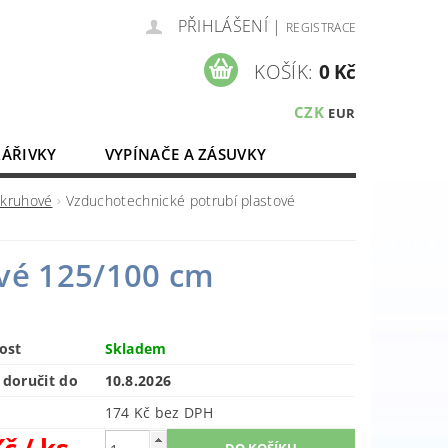
PŘIHLÁŠENÍ
|
REGISTRACE
KOŠÍK:
0 Kč
CZK
EUR
ZÁŘIVKY
VYPÍNAČE A ZÁSUVKY
ELEKTROMATERIÁL
 kruhové
Vzduchotechnické potrubí plastové
ové 125/100 cm
ost
Skladem
doručit do
10.8.2026
174 Kč bez DPH
Kč
/ ks