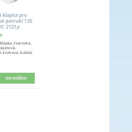
 klapka pro
vé potrubí 125
C 2121p
em
klapka, tvarovka,
plastová,
, kruhová, kulatá,