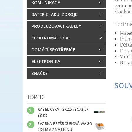
KOMUNIKACE
vzduch
klapkou
BATERIE, AKU, ZDROJE
Techni
PRODLUŽOVACÍ KABELY
Mater
ELEKTROMATERIÁL
Prům
Délk
DOMÁCÍ SPOTŘEBIČE
Provo
Váha:
ELEKTRONIKA
Barva
ZNAČKY
SOUV
TOP 10
KABEL CYKY-J 3X2,5 /3CX2,5/
38 Kč
SVORKA BEZŠROUBOVÁ WAGO
2X4 MM2 NA LICNU