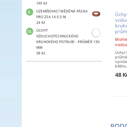
195 Kč
UZEMŇOVACÍ MĚDĚNÁ PÁSKA
Úchy
PRO ZSA 16 0,5 M
vzdu
24 Kč
kruh
ÚCHYT
prům
VZDUCHOTECHNICKÉHO
Mome
KRUHOVÉHO POTRUBÍ - PRŮMĚR 150
nedo
MM
Úchyt 
58 Kč
průměr
vyrobe
bílého.
48 K
POD