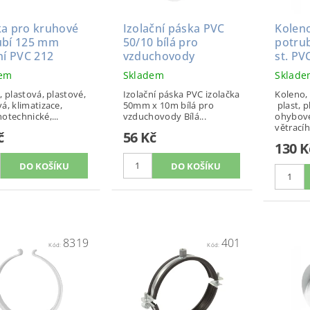
ka pro kruhové
Izolační páska PVC
Kolen
ubí 125 mm
50/10 bílá pro
potru
ní PVC 212
vzduchovody
st. PV
dem
Skladem
Sklad
, plastová, plastové,
Izolační páska PVC izolačka
Koleno,
á, klimatizace,
50mm x 10m bílá pro
plast, p
otechnické,...
vzduchovody Bílá...
ohybové
větracího
č
56 Kč
130 K
8319
401
Kód:
Kód: