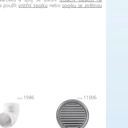
ba použít
vnitřní spojku
nebo
spojku se zpětnou
1986
11006
Kód:
Kód: