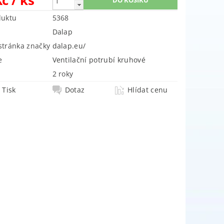
duktu
5368
Dalap
tránka značky
dalap.eu/
e
Ventilační potrubí kruhové
2 roky
Tisk
Dotaz
Hlídat cenu