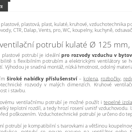
ZE
 plastové, plastová, plast, kulaté, kruhové, vzduchotechnika po
vody, CTR, Dalap, Vents, pro, WC, koupelny, kuchyně, odsavače
ventilační potrubí kulaté Ø 125 mm
 plastové potrubí je ideální
pro rozvody vzduchu v byto
bilitě s flexibilním potrubím a elektrickými ventilátory se 
tí. Výhodou je snadná montáž, nízká hmotnost, odolný materiál
tím
široké nabídky příslušenství
–
kolena
,
rozbočky
,
red
technické rozvody v malých dimenzích. Kruhové ventilač
st i stavbu.
ovému ventilačnímu potrubí je možné použít i
tepelné izol
elký teplotní rozdíl, a tedy hrozí rosení uvnitř vzduchovodu.
před poškozením. Vzduchotechnické potrubí je určeno do tep
ční potrubí je kompatibilní s tvarovkami a většinou koupeln
redukce, potrubí se pouze nasune na ventilátor nebo 