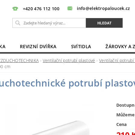
info@elektropaloucek.cz
+420 476 112 100
KA
REVIZNÍ DVÍŘKA
SVÍTIDLA
ŽÁROVKY A 
BATERIE, AKU, ZDROJE
PRODLUŽOVACÍ KABELY
VZDUCHOTECHNIKA
Ventilační potrubí plastové
Ventilační potrubí
00 cm
OBCHODNÍ PODMÍNKY
KONTAKTY
uchotechnické potrubí plast
Dostupn
Můžeme 
Cena
210 