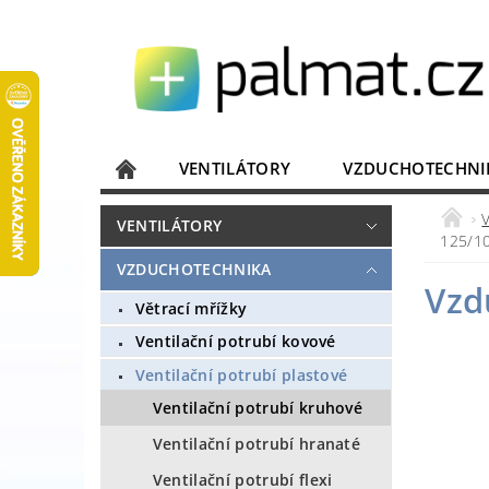
VENTILÁTORY
VZDUCHOTECHNI
JISTIČE, ROZVADĚČE
KOMUNIKACE
VENTILÁTORY
125/1
DOMÁCÍ SPOTŘEBIČE
ELEKTRONIKA
VZDUCHOTECHNIKA
Vzd
Větrací mřížky
Ventilační potrubí kovové
Ventilační potrubí plastové
Ventilační potrubí kruhové
Ventilační potrubí hranaté
Ventilační potrubí flexi