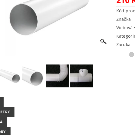
Kód pro
Značka
Webová s
Kategori
Záruka
ETRY
A
ORY