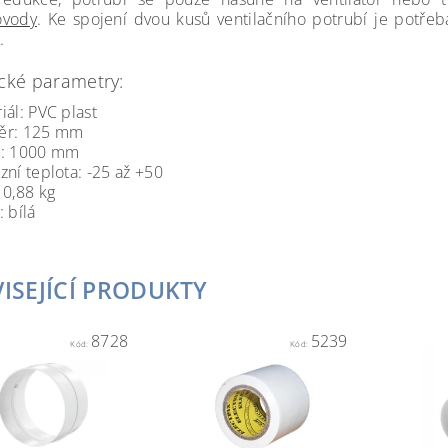
ovody
. Ke spojení dvou kusů ventilačního potrubí je potře
.
cké parametry:
iál: PVC plast
ěr: 125 mm
a: 1000 mm
zní teplota: -25 až +50
 0,88 kg
: bílá
ISEJÍCÍ PRODUKTY
8728
5239
Kód:
Kód: