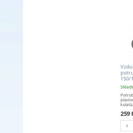
Vzdu
potru
150/
Skla
Potrub
plastov
kulatá,
259 