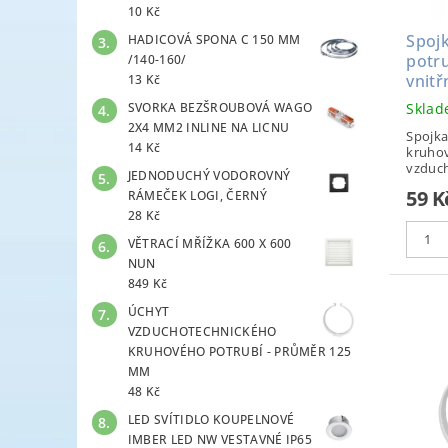
10 Kč
Spoj
HADICOVÁ SPONA C 150 MM
potr
/140-160/
vnitř
13 Kč
SVORKA BEZŠROUBOVÁ WAGO
Skla
2X4 MM2 INLINE NA LICNU
Spojka
14 Kč
kruhov
vzduch
JEDNODUCHÝ VODOROVNÝ
59 K
RÁMEČEK LOGI, ČERNÝ
28 Kč
VĚTRACÍ MŘÍŽKA 600 X 600
NUN
849 Kč
ÚCHYT
VZDUCHOTECHNICKÉHO
KRUHOVÉHO POTRUBÍ - PRŮMĚR 125
MM
48 Kč
LED SVÍTIDLO KOUPELNOVÉ
IMBER LED NW VESTAVNÉ IP65