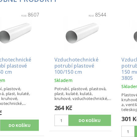
8607
8544
Kód:
Kód:
chotechnické
Vzduchotechnické
Vzduc
bí plastové
potrubí plastové
potrub
50 cm
100/150 cm
150 m
3805
dem
Skladem
Sklad
í, plastové,
Potrubí, plastové, plastová,
á, plast, kulaté,
plast, kulaté, kulatá,
Plastové
, kruhové,
kruhové, vzduchotechnické,...
kruhové,
otechnické,...
a, ventil
264 Kč
teleskop
č
301 K