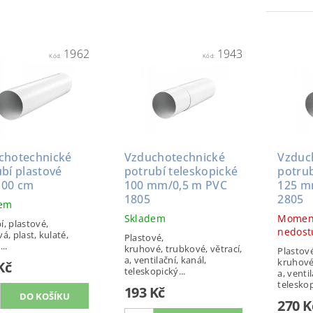
1962
1943
Kód:
Kód:
chotechnické
Vzduchotechnické
Vzduc
bí plastové
potrubí teleskopické
potrub
100 cm
100 mm/0,5 m PVC
125 m
1805
2805
dem
Skladem
Momen
í, plastové,
nedost
á, plast, kulaté,
Plastové,
...
kruhové, trubkové, větrací,
Plastové
a, ventilační, kanál,
kruhové,
Kč
teleskopický...
a, ventil
teleskop
193 Kč
270 K