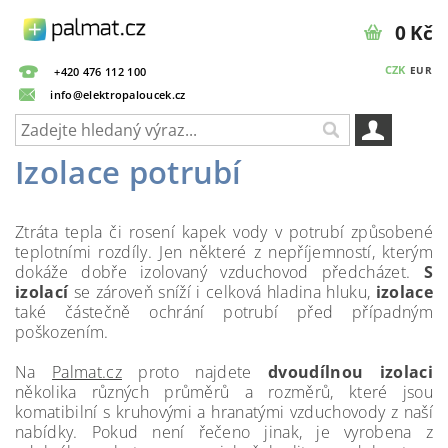
0 Kč
CZK
EUR
+420 476 112 100
info@elektropaloucek.cz
Izolace potrubí
Ztráta tepla či rosení kapek vody v potrubí způsobené
teplotními rozdíly. Jen některé z nepříjemností, kterým
dokáže dobře izolovaný vzduchovod předcházet.
S
izolací
se zároveň sníží i celková hladina hluku,
izolace
také částečně ochrání potrubí před případným
poškozením.
Na
Palmat.cz
proto najdete
dvoudílnou izolaci
několika různých průměrů a rozměrů, které jsou
komatibilní s kruhovými a hranatými vzduchovody z naší
nabídky. Pokud není řečeno jinak, je vyrobena z