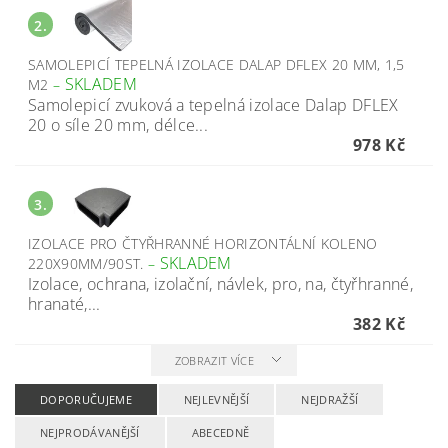
2.
SAMOLEPICÍ TEPELNÁ IZOLACE DALAP DFLEX 20 MM, 1,5
SKLADEM
M2
–
Samolepicí zvuková a tepelná izolace Dalap DFLEX
20 o síle 20 mm, délce...
978 Kč
3.
IZOLACE PRO ČTYŘHRANNÉ HORIZONTÁLNÍ KOLENO
SKLADEM
220X90MM/90ST.
–
Izolace, ochrana, izolační, návlek, pro, na, čtyřhranné,
hranaté,...
382 Kč
ZOBRAZIT VÍCE
DOPORUČUJEME
NEJLEVNĚJŠÍ
NEJDRAŽŠÍ
NEJPRODÁVANĚJŠÍ
ABECEDNĚ