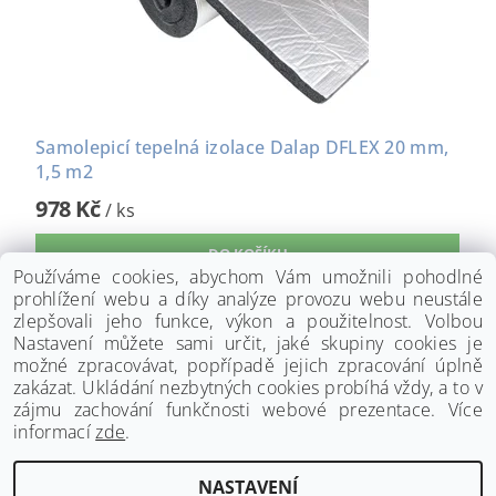
Samolepicí tepelná izolace Dalap DFLEX 20 mm,
1,5 m2
978 Kč
/ ks
Používáme cookies, abychom Vám umožnili pohodlné
prohlížení webu a díky analýze provozu webu neustále
zlepšovali jeho funkce, výkon a použitelnost. Volbou
Nastavení můžete sami určit, jaké skupiny cookies je
možné zpracovávat, popřípadě jejich zpracování úplně
zakázat. Ukládání nezbytných cookies probíhá vždy, a to v
zájmu zachování funkčnosti webové prezentace. Více
informací
zde
.
www.palmat.cz
|
www.vzduchotechnika-ventilatory.cz
NASTAVENÍ