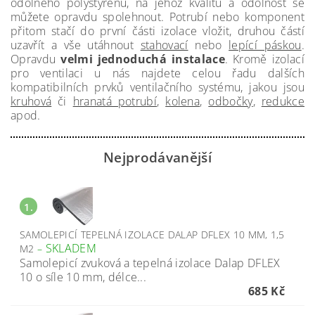
odolného polystyrenu, na jehož kvalitu a odolnost se
můžete opravdu spolehnout. Potrubí nebo komponent
přitom stačí do první části izolace vložit, druhou částí
uzavřít a vše utáhnout
stahovací
nebo
lepící páskou
.
Opravdu
velmi jednoduchá instalace
. Kromě izolací
pro ventilaci u nás najdete celou řadu dalších
kompatibilních prvků ventilačního systému, jakou jsou
kruhová
či
hranatá potrubí
,
kolena
,
odbočky
,
redukce
apod.
Nejprodávanější
1.
SAMOLEPICÍ TEPELNÁ IZOLACE DALAP DFLEX 10 MM, 1,5
SKLADEM
M2
–
Samolepicí zvuková a tepelná izolace Dalap DFLEX
10 o síle 10 mm, délce...
685 Kč