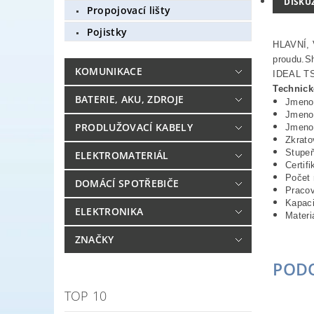
DISKU
Propojovací lišty
Pojistky
HLAVNÍ, 
proudu.S
KOMUNIKACE
IDEAL TS 
Technick
BATERIE, AKU, ZDROJE
Jmenov
Jmenov
PRODLUŽOVACÍ KABELY
Jmenov
Zkrato
Stupeň
ELEKTROMATERIÁL
Certif
Počet 
DOMÁCÍ SPOTŘEBIČE
Pracov
Kapac
ELEKTRONIKA
Materiá
ZNAČKY
POD
TOP 10