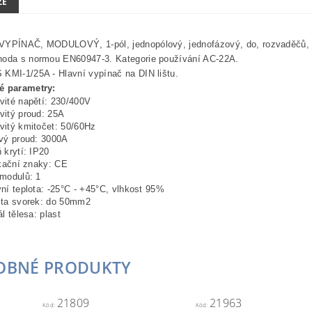
ZE
VYPÍNAČ, MODULOVÝ, 1-pól, jednopólový, jednofázový, do, rozvaděčů, r
hoda s normou EN60947-3. Kategorie používání AC-22A.
KMI-1/25A - Hlavní vypínač na DIN lištu.
é parametry:
ité napětí: 230/400V
itý proud: 25A
itý kmitočet: 50/60Hz
vý proud: 3000A
 krytí: IP20
ikační znaky: CE
modulů: 1
ní teplota: -25°C - +45°C, vlhkost 95%
ita svorek: do 50mm2
l tělesa: plast
OBNÉ PRODUKTY
21809
21963
Kód:
Kód: