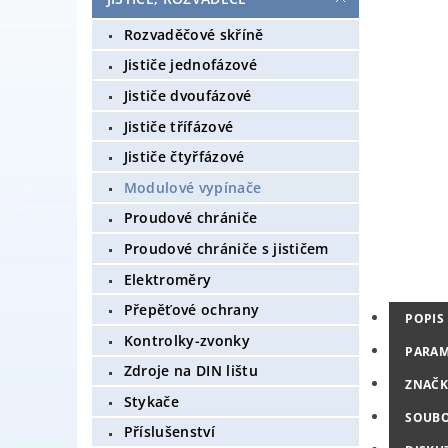
Rozvaděčové skříně
Jističe jednofázové
Jističe dvoufázové
Jističe třífázové
Jističe čtyřfázové
Modulové vypínače
Proudové chrániče
Proudové chrániče s jističem
Elektroměry
Přepěťové ochrany
POPIS
Kontrolky-zvonky
PARAM
Zdroje na DIN lištu
ZNAČK
Stykače
SOUB
Příslušenství