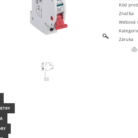
Kód pro
Značka
Webová s
Kategori
Záruka
ETRY
A
ORY