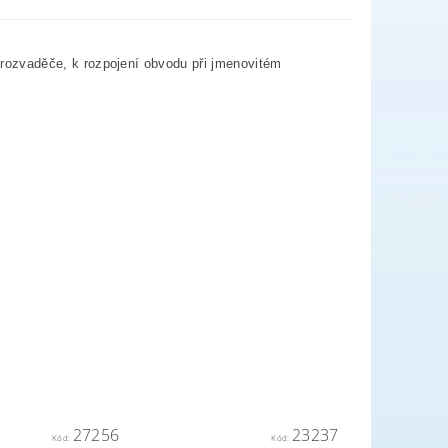
ozvaděče, k rozpojení obvodu při jmenovitém
27256
23237
Kód:
Kód: