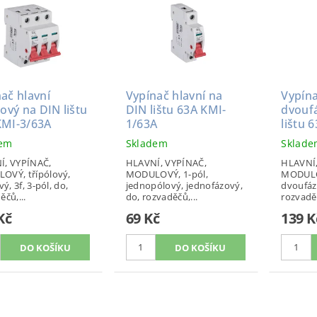
ač hlavní
Vypínač hlavní na
Vypína
zový na DIN lištu
DIN lištu 63A KMI-
dvouf
KMI-3/63A
1/63A
lištu 
dem
Skladem
Sklad
Í, VYPÍNAČ,
HLAVNÍ, VYPÍNAČ,
HLAVNÍ,
OVÝ, třípólový,
MODULOVÝ, 1-pól,
MODULO
vý, 3f, 3-pól, do,
jednopólový, jednofázový,
dvoufázo
ěčů,...
do, rozvaděčů,...
rozvaděč
Kč
69 Kč
139 K