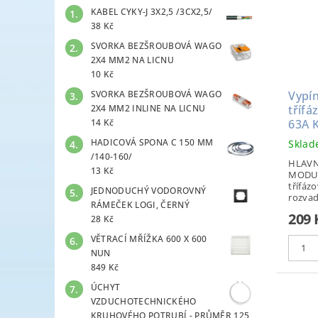
KABEL CYKY-J 3X2,5 /3CX2,5/
38 Kč
SVORKA BEZŠROUBOVÁ WAGO
2X4 MM2 NA LICNU
10 Kč
Vypín
SVORKA BEZŠROUBOVÁ WAGO
třífá
2X4 MM2 INLINE NA LICNU
63A 
14 Kč
HADICOVÁ SPONA C 150 MM
Skla
/140-160/
HLAVN
13 Kč
MODUL
třífázo
JEDNODUCHÝ VODOROVNÝ
rozvad
RÁMEČEK LOGI, ČERNÝ
209 
28 Kč
VĚTRACÍ MŘÍŽKA 600 X 600
NUN
849 Kč
ÚCHYT
VZDUCHOTECHNICKÉHO
KRUHOVÉHO POTRUBÍ - PRŮMĚR 125