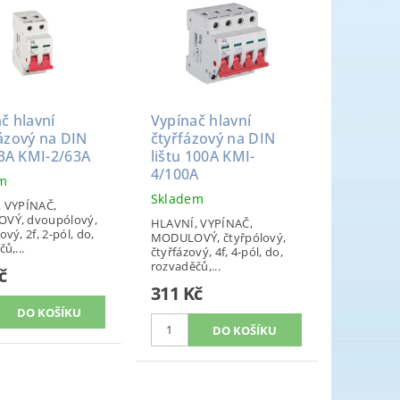
č hlavní
Vypínač hlavní
ázový na DIN
čtyřfázový na DIN
63A KMI-2/63A
lištu 100A KMI-
4/100A
em
Skladem
 VYPÍNAČ,
VÝ, dvoupólový,
HLAVNÍ, VYPÍNAČ,
vý, 2f, 2-pól, do,
MODULOVÝ, čtyřpólový,
ů,...
čtyřfázový, 4f, 4-pól, do,
rozvaděčů,...
č
311 Kč