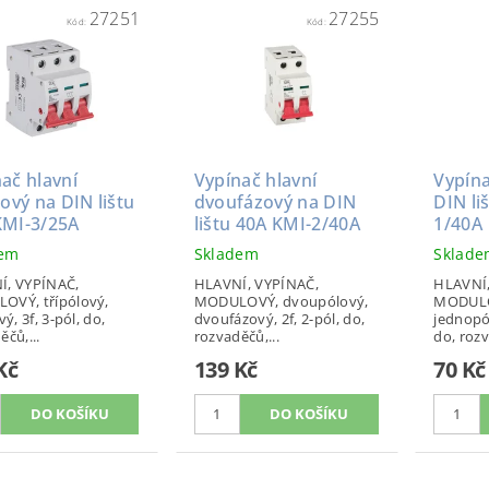
27251
27255
Kód:
Kód:
ač hlavní
Vypínač hlavní
Vypína
zový na DIN lištu
dvoufázový na DIN
DIN li
KMI-3/25A
lištu 40A KMI-2/40A
1/40A
dem
Skladem
Sklad
Í, VYPÍNAČ,
HLAVNÍ, VYPÍNAČ,
HLAVNÍ,
OVÝ, třípólový,
MODULOVÝ, dvoupólový,
MODULO
vý, 3f, 3-pól, do,
dvoufázový, 2f, 2-pól, do,
jednopó
ěčů,...
rozvaděčů,...
do, rozv
Kč
139 Kč
70 Kč