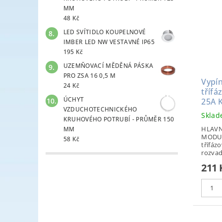
MM
48 Kč
LED SVÍTIDLO KOUPELNOVÉ
IMBER LED NW VESTAVNÉ IP65
195 Kč
UZEMŇOVACÍ MĚDĚNÁ PÁSKA
PRO ZSA 16 0,5 M
Vypín
24 Kč
třífá
ÚCHYT
25A 
VZDUCHOTECHNICKÉHO
Skla
KRUHOVÉHO POTRUBÍ - PRŮMĚR 150
HLAVN
MM
MODUL
58 Kč
třífázo
rozvad
211 