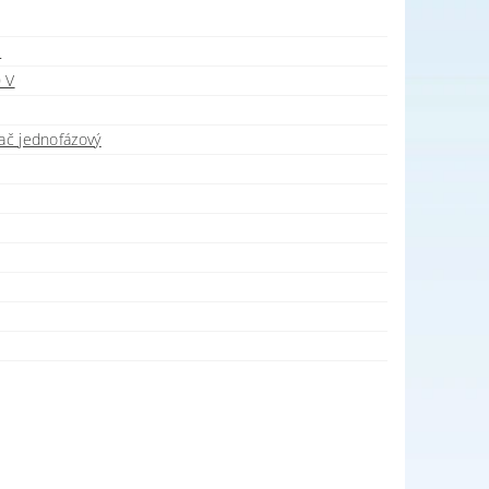
u
 V
nač jednofázový