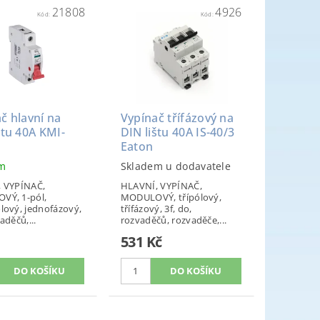
21808
4926
Kód:
Kód:
č hlavní na
Vypínač třífázový na
štu 40A KMI-
DIN lištu 40A IS-40/3
Eaton
em
Skladem u dodavatele
 VYPÍNAČ,
HLAVNÍ, VYPÍNAČ,
VÝ, 1-pól,
MODULOVÝ, třípólový,
lový, jednofázový,
třífázový, 3f, do,
aděčů,...
rozvaděčů, rozvaděče,...
531 Kč