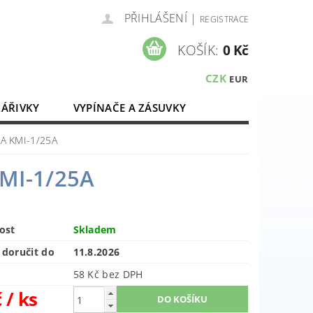
PŘIHLÁŠENÍ
|
REGISTRACE
KOŠÍK:
0 Kč
CZK
EUR
ZÁŘIVKY
VYPÍNAČE A ZÁSUVKY
ELEKTROMATERIÁL
25A KMI-1/25A
KMI-1/25A
ost
Skladem
doručit do
11.8.2026
58 Kč bez DPH
č
/ ks