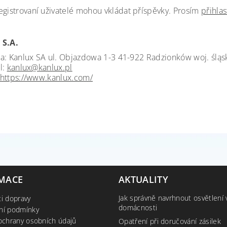
egistrovaní uživatelé mohou vkládat příspěvky. Prosím
přihlas
 S.A.
a: Kanlux SA ul. Objazdowa 1-3 41-922 Radzionków woj. śląs
l:
kanlux@kanlux.pl
https://www.kanlux.com/
MACE
AKTUALITY
Jak správně navrhnout osvětlení 
i dopravy
domácnosti
ní podmínky
ochrany osobních údajů
Opatření při doručování zásilek