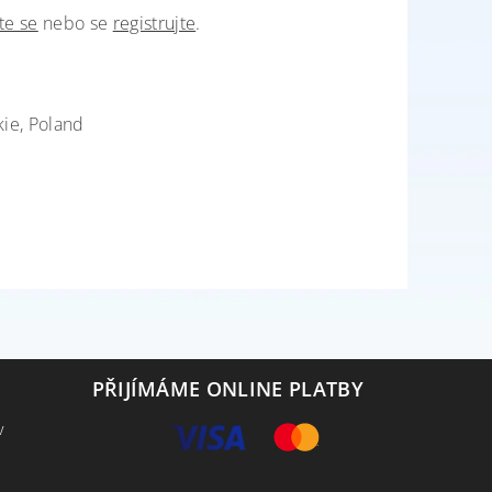
te se
nebo se
registrujte
.
kie, Poland
PŘIJÍMÁME ONLINE PLATBY
v