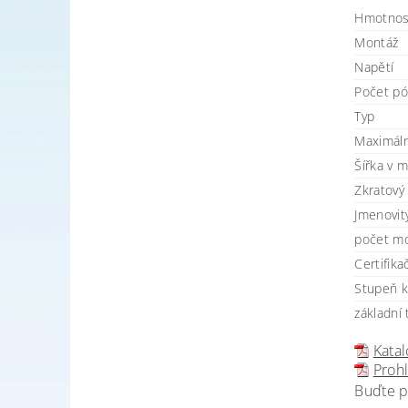
Hmotnos
Montáž
Napětí
Počet pó
Typ
Maximáln
Šířka v 
Zkratový
Jmenovit
počet m
Certifika
Stupeň kr
základní 
Katal
Prohl
Buďte p