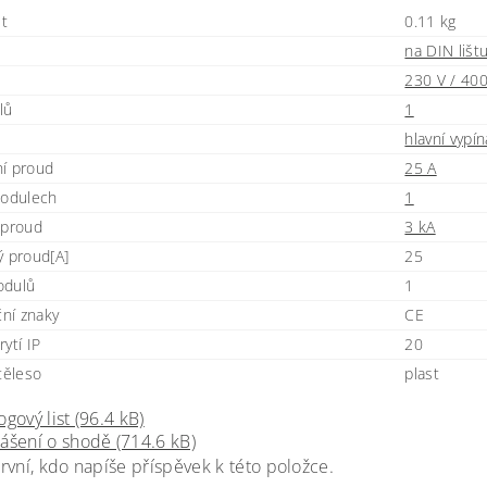
t
0.11 kg
na DIN lišt
230 V / 400
lů
1
hlavní vypí
í proud
25 A
modulech
1
 proud
3 kA
ý proud[A]
25
odulů
1
ční znaky
CE
ytí IP
20
těleso
plast
ogový list (96.4 kB)
ášení o shodě (714.6 kB)
rvní, kdo napíše příspěvek k této položce.