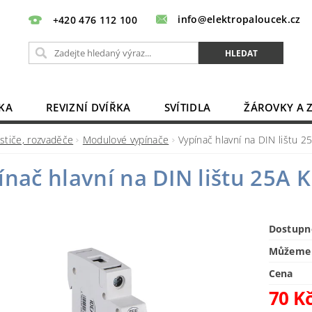
info@elektropaloucek.cz
+420 476 112 100
KA
REVIZNÍ DVÍŘKA
SVÍTIDLA
ŽÁROVKY A 
BATERIE, AKU, ZDROJE
PRODLUŽOVACÍ KABELY
ističe, rozvaděče
Modulové vypínače
Vypínač hlavní na DIN lištu 
OBCHODNÍ PODMÍNKY
KONTAKTY
ínač hlavní na DIN lištu 25A 
Dostupn
Můžeme 
Cena
70 K