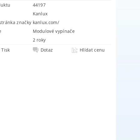
duktu
44197
Kanlux
tránka značky
kanlux.com/
e
Modulové vypínače
2 roky
Tisk
Dotaz
Hlídat cenu