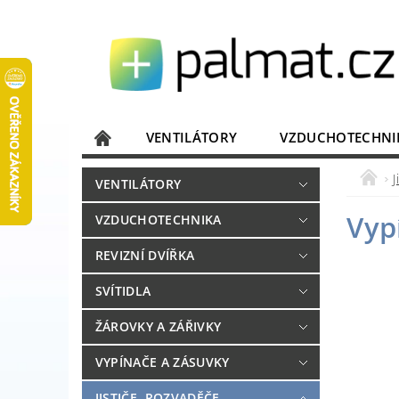
VENTILÁTORY
VZDUCHOTECHNI
JISTIČE, ROZVADĚČE
KOMUNIKACE
J
VENTILÁTORY
DOMÁCÍ SPOTŘEBIČE
ELEKTRONIKA
Vyp
VZDUCHOTECHNIKA
REVIZNÍ DVÍŘKA
SVÍTIDLA
ŽÁROVKY A ZÁŘIVKY
VYPÍNAČE A ZÁSUVKY
JISTIČE, ROZVADĚČE