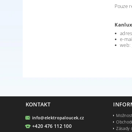
Pouze r
Kanlux
adres
e-mai
web:
KONTAKT
INFOR
Možnost
info
@
elektropaloucek.cz
Obchod
+420 476 112 100
Zásady 