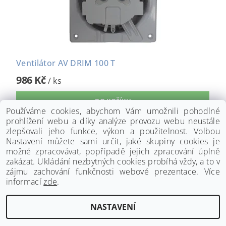
Ventilátor AV DRIM 100 T
986 Kč
/ ks
Používáme cookies, abychom Vám umožnili pohodlné
prohlížení webu a díky analýze provozu webu neustále
zlepšovali jeho funkce, výkon a použitelnost. Volbou
Nastavení můžete sami určit, jaké skupiny cookies je
možné zpracovávat, popřípadě jejich zpracování úplně
zakázat. Ukládání nezbytných cookies probíhá vždy, a to v
zájmu zachování funkčnosti webové prezentace. Více
informací
zde
.
www.palmat.cz
|
www.vzduchotechnika-ventilatory.cz
NASTAVENÍ
Upravit nastavení cookies
2026 ©
Palmat.cz
, všechna práva vyhrazena