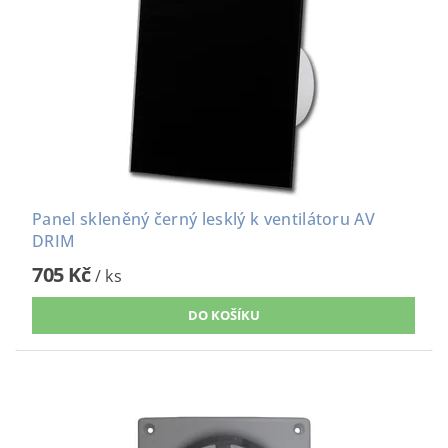
Panel skleněný černý lesklý k ventilátoru AV
DRIM
705 Kč
/ ks