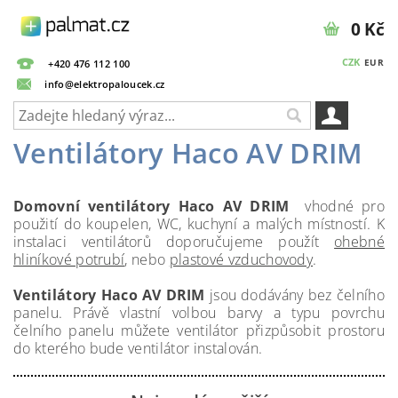
0 Kč
CZK
EUR
+420 476 112 100
info@elektropaloucek.cz
Ventilátory Haco AV DRIM
Domovní ventilátory Haco AV DRIM
vhodné pro
použití do koupelen, WC, kuchyní a malých místností. K
instalaci ventilátorů doporučujeme použít
ohebné
hliníkové potrubí
, nebo
plastové vzduchovody
.
Ventilátory Haco AV DRIM
jsou dodávány bez čelního
panelu. Právě vlastní volbou barvy a typu povrchu
čelního panelu můžete ventilátor přizpůsobit prostoru
do kterého bude ventilátor instalován.