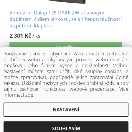
Ventilátor Dalap 125 DARK ZW s časovým
doběhem, čidlem vlhkosti, se sníženou hlučností
a zpětnou klapkou
2 301 Kč
/ ks
Používáme cookies, abychom Vám umožnili pohodlné
prohlížení webu a díky analýze provozu webu neustále
zlepšovali jeho funkce, výkon a použitelnost. Volbou
Nastavení můžete sami určit, jaké skupiny cookies je
možné zpracovávat, popřípadě jejich zpracování úplně
zakázat. Ukládání nezbytných cookies probíhá vždy, a to v
zájmu zachování funkčnosti webové prezentace. Více
informací
zde
.
www.palmat.cz
|
www.vzduchotechnika-ventilatory.cz
NASTAVENÍ
Upravit nastavení cookies
2026 ©
Palmat.cz
, všechna práva vyhrazena
Vytvořil Shoptet
SOUHLASÍM