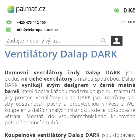
0 Kč
CZK
EUR
+420 476 112 100
info@elektropaloucek.cz
Ventilátory Dalap DARK
Domovní ventilátory řady Dalap DARK
jsou
exklusivní
tiché ventilátory
s nízkou spotřebou. Dalap
DARK
vynikají svým designem v černé matné
barvě
, který doplní každou moderní koupelnu, toaletu či
jiný prostor.
V
entilátory Dalap DARK jsou navrženy tak,
aby odstraňovali pachy a přebytečnou vlhkost z WC,
koupelen a dalších malých místností, kde je požadované
větrání. Montáž do vzduchotechnického kruhového
potrubí pomocí šroubů.
Koupelnové ventilátory Dalap DARK
jsou dodávány