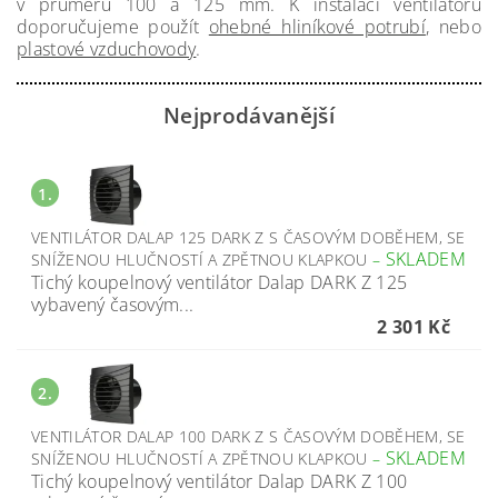
v průměru 100 a 125 mm. K instalaci ventilátorů
doporučujeme použít
ohebné hliníkové potrubí
, nebo
plastové vzduchovody
.
Nejprodávanější
1.
VENTILÁTOR DALAP 125 DARK Z S ČASOVÝM DOBĚHEM, SE
SKLADEM
SNÍŽENOU HLUČNOSTÍ A ZPĚTNOU KLAPKOU
–
Tichý koupelnový ventilátor Dalap DARK Z 125
vybavený časovým...
2 301 Kč
2.
VENTILÁTOR DALAP 100 DARK Z S ČASOVÝM DOBĚHEM, SE
SKLADEM
SNÍŽENOU HLUČNOSTÍ A ZPĚTNOU KLAPKOU
–
Tichý koupelnový ventilátor Dalap DARK Z 100