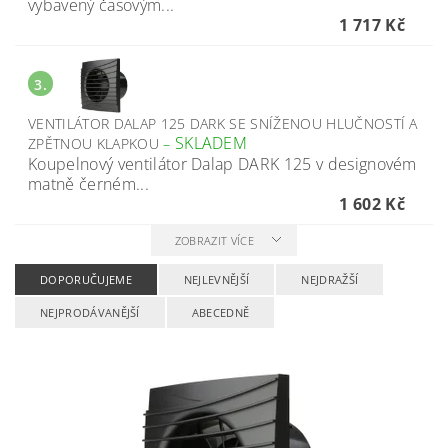
vybavený časovým...
1 717 Kč
3.
VENTILÁTOR DALAP 125 DARK SE SNÍŽENOU HLUČNOSTÍ A
SKLADEM
ZPĚTNOU KLAPKOU
–
Koupelnový ventilátor Dalap DARK 125 v designovém
matně černém...
1 602 Kč
ZOBRAZIT VÍCE
DOPORUČUJEME
NEJLEVNĚJŠÍ
NEJDRAŽŠÍ
NEJPRODÁVANĚJŠÍ
ABECEDNĚ