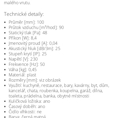
malého vrutu.
Technické detaily:
Průměr [mm]: 100
Průtok vzduchu [m³/hod]: 90
Statický tlak [Pa]: 48
Příkon [W]: 8,4
Jmenovitý proud [A]: 0,04
Akustický hluk [dB/3m]: 25
Stupeň krytí [IP]: 25
Napětí [V]: 230
Frekvence [Hz]: 50
Váha [kg]: 0,45
Materiál: plast
Rozměry [mm]: viz obrázek
Využití: kuchyně, restaurace, bary, kavárny, byt, dům,
kancelář, chata, roubenka, koupelna, garáž, dílna,
toaleta, prádelna, banka, obytné místnosti
Kuličková ložiska: ano
Časový doběh: ano
Čidlo vlhkosti: ne
Barva: černá matná