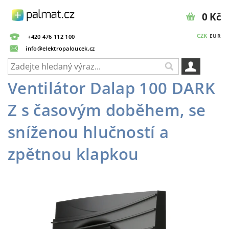
0 Kč
CZK
EUR
+420 476 112 100
info@elektropaloucek.cz
Ventilátor Dalap 100 DARK
Z s časovým doběhem, se
sníženou hlučností a
zpětnou klapkou