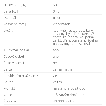
Frekvence [Hz]
50
Váha [kg]
0,45
Materiál
plast
Rozměry [mm]
viz obrázek
Využití
kuchyně, restaurace, bary,
kavárny, byt, dům, kancelář,
chata, roubenka, koupelna,
garáž, dílna, toaleta, prádelna,
banka, obytné místnosti
Kuličková ložiska
ano
Časový doběh
ano
Čidlo vlhkosti
ne
Barva
černá matná
Certifikační značka [CE]
CE
Použití
vnitřní
Montáž
na stěnu a do stropu
Verze
s časovým doběhem
Životnost
40 000 hodin