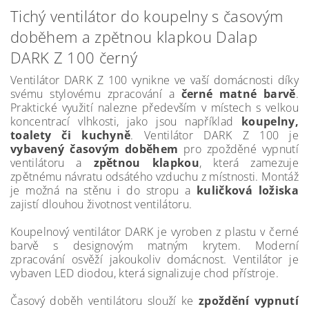
Tichý ventilátor do koupelny s časovým
doběhem a zpětnou klapkou Dalap
DARK Z 100 černý
Ventilátor DARK Z 100 vynikne ve vaší domácnosti díky
svému stylovému zpracování a
černé matné barvě
.
Praktické využití nalezne především v místech s velkou
koncentrací vlhkosti, jako jsou například
koupelny,
toalety či kuchyně
. Ventilátor DARK Z 100 je
vybavený časovým doběhem
pro zpožděné vypnutí
ventilátoru a
zpětnou klapkou
, která zamezuje
zpětnému návratu odsátého vzduchu z místnosti. Montáž
je možná na stěnu i do stropu a
kuličková ložiska
zajistí dlouhou životnost ventilátoru.
Koupelnový ventilátor DARK je vyroben z plastu v černé
barvě s designovým matným krytem. Moderní
zpracování osvěží jakoukoliv domácnost. Ventilátor je
vybaven LED diodou, která signalizuje chod přístroje.
Časový doběh ventilátoru slouží ke
zpoždění vypnutí