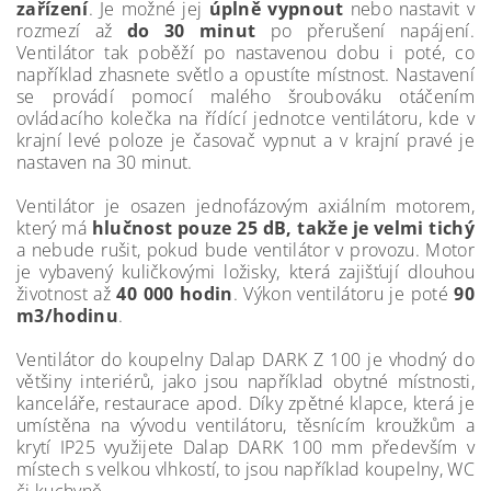
zařízení
. Je možné jej
úplně vypnout
nebo nastavit v
rozmezí až
do 30 minut
po přerušení napájení.
Ventilátor tak poběží po nastavenou dobu i poté, co
například zhasnete světlo a opustíte místnost. Nastavení
se provádí pomocí malého šroubováku otáčením
ovládacího kolečka na řídící jednotce ventilátoru, kde v
krajní levé poloze je časovač vypnut a v krajní pravé je
nastaven na 30 minut.
Ventilátor je osazen jednofázovým axiálním motorem,
který má
hlučnost pouze 25 dB, takže je velmi tichý
a nebude rušit, pokud bude ventilátor v provozu. Motor
je vybavený kuličkovými ložisky, která zajišťují dlouhou
životnost až
40 000 hodin
. Výkon ventilátoru je poté
90
m3/hodinu
.
Ventilátor do koupelny Dalap DARK Z 100 je vhodný do
většiny interiérů, jako jsou například obytné místnosti,
kanceláře, restaurace apod. Díky zpětné klapce, která je
umístěna na vývodu ventilátoru, těsnícím kroužkům a
krytí IP25 využijete Dalap DARK 100 mm především v
místech s velkou vlhkostí, to jsou například koupelny, WC