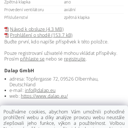
Zpětná klapka
ano
Provedení ventilátoru
axiální
Příslušenství
zpětná klapka
Návod k obsluze (4.3 MB)
Prohlášení o shodě (153.7 kB)
Buďte první, kdo napíše příspěvek k této položce.
Pouze registrovaní uživatelé mohou vkládat příspěvky.
Prosím
přihlaste se
nebo se
registrujte
.
Dalap GmbH
adresa: Töpfergasse 72, 09526 Olbernhau,
Deutschland
e-mail:
info@dalap.eu
web:
https://www.dalap.eu/
Používáme cookies, abychom Vám umožnili pohodlné
prohlížení webu a díky analýze provozu webu neustále
zlepšovali jeho funkce, výkon a použitelnost. Volbou