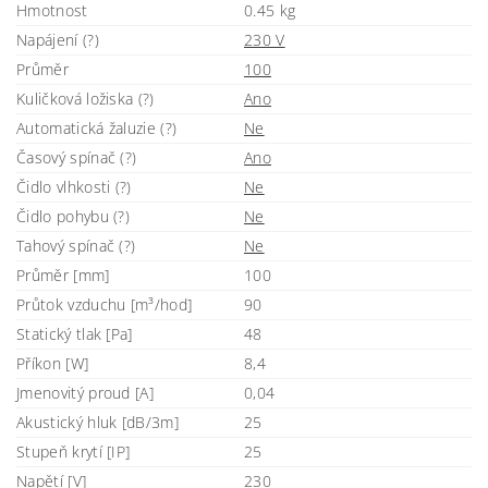
Hmotnost
0.45 kg
Napájení (?)
230 V
Průměr
100
Kuličková ložiska (?)
Ano
Automatická žaluzie (?)
Ne
Časový spínač (?)
Ano
Čidlo vlhkosti (?)
Ne
Čidlo pohybu (?)
Ne
Tahový spínač (?)
Ne
Průměr [mm]
100
Průtok vzduchu [m³/hod]
90
Statický tlak [Pa]
48
Příkon [W]
8,4
Jmenovitý proud [A]
0,04
Akustický hluk [dB/3m]
25
Stupeň krytí [IP]
25
Napětí [V]
230