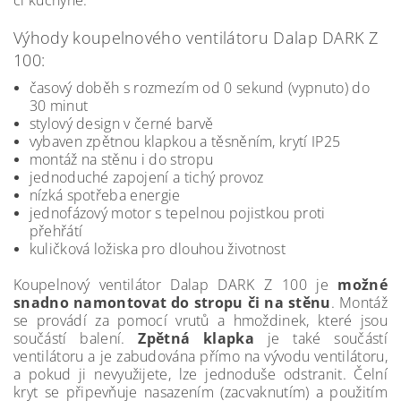
či kuchyně.
Výhody koupelnového ventilátoru Dalap DARK Z
100:
časový doběh s rozmezím od 0 sekund (vypnuto) do
30 minut
stylový design v černé barvě
vybaven zpětnou klapkou a těsněním, krytí IP25
montáž na stěnu i do stropu
jednoduché zapojení a tichý provoz
nízká spotřeba energie
jednofázový motor s tepelnou pojistkou proti
přehřátí
kuličková ložiska pro dlouhou životnost
Koupelnový ventilátor Dalap DARK Z 100 je
možné
snadno namontovat do stropu či na stěnu
. Montáž
se provádí za pomocí vrutů a hmoždinek, které jsou
součástí balení.
Zpětná klapka
je také součástí
ventilátoru a je zabudována přímo na vývodu ventilátoru,
a pokud ji nevyužijete, lze jednoduše odstranit. Čelní
kryt se připevňuje nasazením (zacvaknutím) a použitím