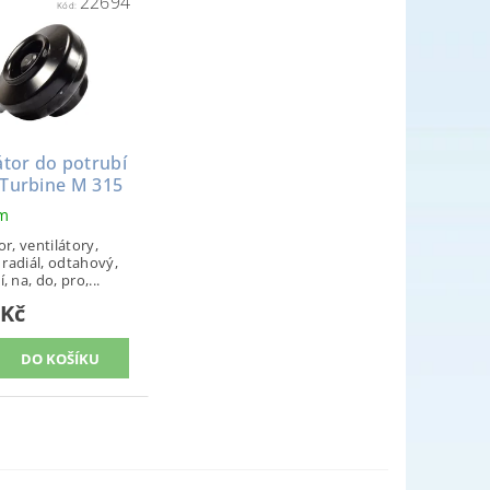
22694
Kód:
átor do potrubí
 Turbine M 315
em
or, ventilátory,
, radiál, odtahový,
, na, do, pro,...
 Kč