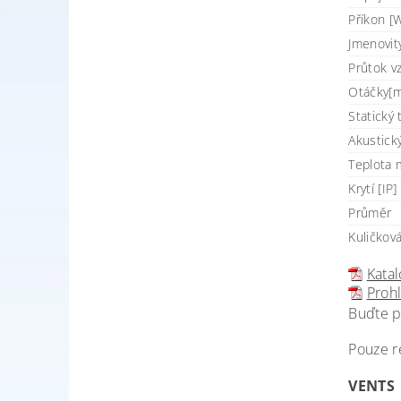
Příkon [W
Jmenovit
Průtok v
Otáčky[m
Statický 
Akustick
Teplota 
Krytí [IP]
Průměr
Kuličková
Katal
Prohl
Buďte p
Pouze r
VENTS