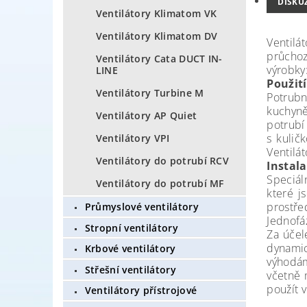
DISKU
Ventilátory Klimatom VK
Ventilátory Klimatom DV
Ventilá
průchoz
Ventilátory Cata DUCT IN-
výrobky
LINE
Použití
Ventilátory Turbine M
Potrubn
kuchyně
Ventilátory AP Quiet
potrubí 
s kulič
Ventilátory VPI
Ventilá
Ventilátory do potrubí RCV
Instal
Speciál
Ventilátory do potrubí MF
které j
prostře
Průmyslové ventilátory
Jednofá
Stropní ventilátory
Za účel
dynamic
Krbové ventilátory
výhodám
Střešní ventilátory
včetně 
použít v
Ventilátory přístrojové