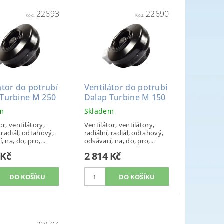
22693
22690
Kód:
Kód:
átor do potrubí
Ventilátor do potrubí
 Turbine M 250
Dalap Turbine M 150
em
Skladem
or, ventilátory,
Ventilátor, ventilátory,
, radiál, odtahový,
radiální, radiál, odtahový,
, na, do, pro,...
odsávací, na, do, pro,...
 Kč
2 814 Kč