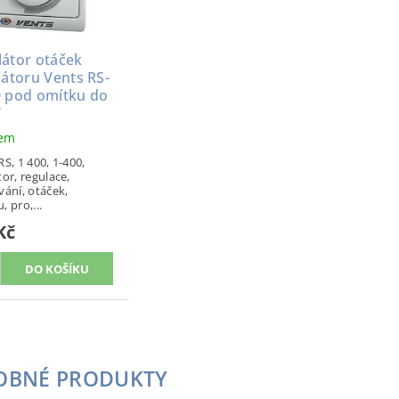
látor otáček
látoru Vents RS-
0 pod omítku do
W
dem
RS, 1 400, 1-400,
tor, regulace,
vání, otáček,
 pro,...
Kč
OBNÉ PRODUKTY