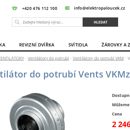
info@elektropaloucek.cz
+420 476 112 100
KA
REVIZNÍ DVÍŘKA
SVÍTIDLA
ŽÁROVKY A 
BATERIE, AKU, ZDROJE
PRODLUŽOVACÍ KABELY
VENTILÁTORY
Ventilátory do potrubí
Ventilátory do potrubí VKM
V
OBCHODNÍ PODMÍNKY
KONTAKTY
tilátor do potrubí Vents VKM
Dostupn
Můžeme 
Cena
2 24