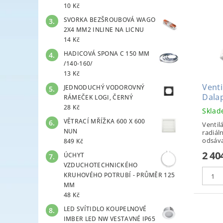
10 Kč
SVORKA BEZŠROUBOVÁ WAGO
2X4 MM2 INLINE NA LICNU
14 Kč
HADICOVÁ SPONA C 150 MM
/140-160/
13 Kč
Venti
JEDNODUCHÝ VODOROVNÝ
Dala
RÁMEČEK LOGI, ČERNÝ
28 Kč
Skla
VĚTRACÍ MŘÍŽKA 600 X 600
Ventilá
NUN
radiáln
odsávac
849 Kč
2 40
ÚCHYT
VZDUCHOTECHNICKÉHO
KRUHOVÉHO POTRUBÍ - PRŮMĚR 125
MM
48 Kč
LED SVÍTIDLO KOUPELNOVÉ
IMBER LED NW VESTAVNÉ IP65