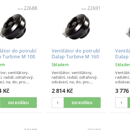
22688
22691
Kód:
Kód:
látor do potrubí
Ventilátor do potrubí
Ventil
p Turbine M 100
Dalap Turbine M 160
Dalap
dem
Skladem
Sklad
tor, ventilátory,
Ventilátor, ventilátory,
Ventilát
í, radiál, odtahový,
radiální, radiál, odtahový,
radiální
í, na, do, pro,...
odsávací, na, do, pro,...
odsávací
4 Kč
2 814 Kč
3 776