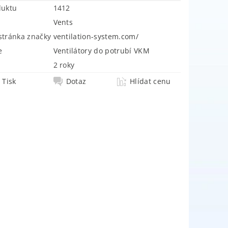
duktu
1412
Vents
tránka značky
ventilation-system.com/
e
Ventilátory do potrubí VKM
2 roky
Tisk
Dotaz
Hlídat cenu