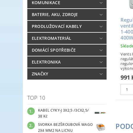
KOMUNIKACE
BATERIE, AKU, ZDROJE
Regu
venti
PRODLUŽOVACÍ KABELY
1-40
400
ELEKTROMATERIÁL
Skla
DOMÁCÍ SPOTŘEBIČE
Vents 
regulá
ELEKTRONIKA
regulo
výkonu,
ZNAČKY
991 
TOP 10
KABEL CYKY-J 3X2,5 /3CX2,5/
38 Kč
POD
SVORKA BEZŠROUBOVÁ WAGO
2X4 MM2 NA LICNU