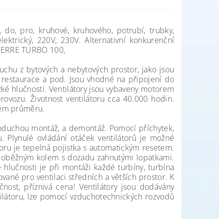
a, do, pro, kruhové, kruhového, potrubí, trubky,
ektrický, 220V, 230V. Alternativní konkurenční
O.ERRE TURBO 100,
uchu z bytových a nebytových prostor, jako jsou
y, restaurace a pod. Jsou vhodné na připojení do
ízké hlučnosti. Ventilátory jsou vybaveny motorem
provozu. Životnost ventilátoru cca 40.000 hodin.
ném průměru.
noduchou montáž, a demontáž. Pomocí příchytek,
u. Plynulé ovládání otáček ventilátorů je možné
oru je tepelná pojistka s automatickým resetem.
m oběžným kolem s dozadu zahnutými lopatkami.
lučnosti je při montáži každé turbíny, turbína
ané pro ventilaci středních a větších prostor. K
čnost, příznivá cena! Ventilátory jsou dodávány
látoru, lze pomocí vzduchotechnických rozvodů