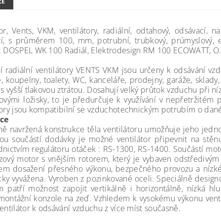
ZE
tor, Vents, VKM, ventilátory, radiální, odtahový, odsávací, n
í, s průměrem 100, mm, potrubní, trubkový, prúmyslový, el
: DOSPEL WK 100 Radiál, Elektrodesign RM 100 ECOWATT, 
í radiální ventilátory VENTS VKM jsou určeny k odsávání vzd
, koupelny, toalety, WC, kanceláře, prodejny, garáže, sklad
s vyšší tlakovou ztrátou. Dosahují velký průtok vzduchu při n
kovými ložisky, to je předurčuje k využívání v nepřetržitém 
tory jsou kompatibilní se vzduchotechnickým potrubím o da
ace
ně navržená konstrukce těla ventilátoru umožňuje jeho jed
sou součástí dodávky je možné ventilátor připevnit na stěn
dnictvím regulátoru otáček : RS-1300, RS-1400. Součástí mot
zový motor s vnějším rotorem, který je vybaven odstředivý
em dosažení přesného výkonu, bezpečného provozu a nízké h
ky vyvážena. Vyroben z pozinkované oceli. Speciálně designov
 patří možnost zapojit vertikálně i horizontálně, nízká hlu
montážní konzole na zeď. Vzhledem k vysokému výkonu venti
entilátor k odsávání vzduchu z více míst současně.