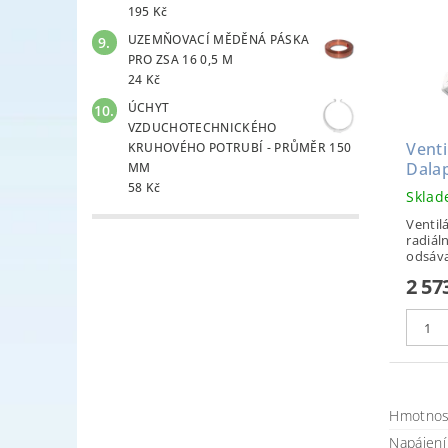
195 Kč
UZEMŇOVACÍ MĚDĚNÁ PÁSKA
PRO ZSA 16 0,5 M
24 Kč
ÚCHYT
VZDUCHOTECHNICKÉHO
Venti
KRUHOVÉHO POTRUBÍ - PRŮMĚR 150
Dala
MM
58 Kč
Skla
Ventilá
radiáln
odsávac
2 57
Hmotnos
Napájení 