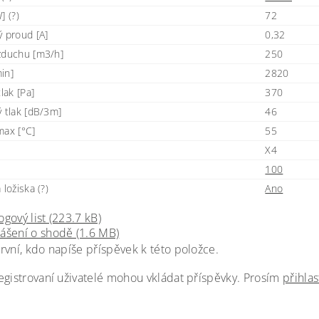
] (?)
72
ý proud [A]
0,32
zduchu [m3/h]
250
in]
2820
tlak [Pa]
370
ý tlak [dB/3m]
46
max [°C]
55
X4
100
 ložiska (?)
Ano
ogový list (223.7 kB)
ášení o shodě (1.6 MB)
rvní, kdo napíše příspěvek k této položce.
egistrovaní uživatelé mohou vkládat příspěvky. Prosím
přihlas