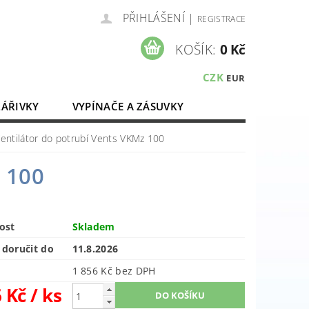
PŘIHLÁŠENÍ
|
REGISTRACE
KOŠÍK:
0 Kč
CZK
EUR
ZÁŘIVKY
VYPÍNAČE A ZÁSUVKY
ELEKTROMATERIÁL
entilátor do potrubí Vents VKMz 100
z 100
ost
Skladem
doručit do
11.8.2026
1 856 Kč bez DPH
6 Kč
/ ks