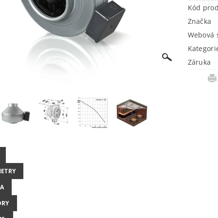
Kód pro
Značka
Webová s
Kategori
Záruka
ETRY
A
ORY