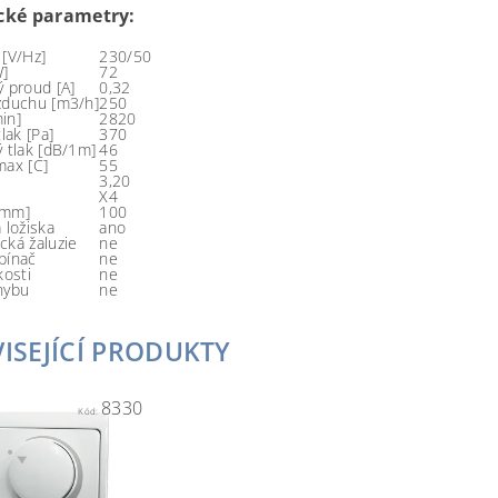
cké parametry:
 [V/Hz]
230/50
W]
72
ý proud [A]
0,32
zduchu [m3/h]
250
in]
2820
tlak [Pa]
370
ý tlak [dB/1m]
46
max [C]
55
3,20
X4
[mm]
100
 ložiska
ano
cká žaluzie
ne
pínač
ne
kosti
ne
hybu
ne
ISEJÍCÍ PRODUKTY
8330
Kód: