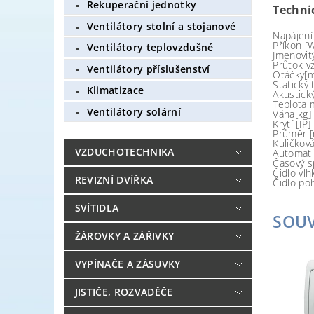
Rekuperační jednotky
Techni
Ventilátory stolní a stojanové
Napájení
Příkon [
Ventilátory teplovzdušné
Jmenovit
Průtok v
Ventilátory příslušenství
Otáčky[m
Statický 
Klimatizace
Akustick
Teplota 
Ventilátory solární
Váha[kg]
Krytí [IP]
Průměr 
Kuličková
VZDUCHOTECHNIKA
Automati
Časový s
Čidlo vlh
REVIZNÍ DVÍŘKA
Čidlo po
SVÍTIDLA
SOUV
ŽÁROVKY A ZÁŘIVKY
VYPÍNAČE A ZÁSUVKY
JISTIČE, ROZVADĚČE