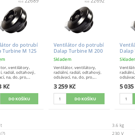
22689
22692
Kód:
Kód:
látor do potrubí
Ventilátor do potrubí
Ventil
p Turbine M 125
Dalap Turbine M 200
Dalap
dem
Skladem
Sklad
tor, ventilátory,
Ventilátor, ventilátory,
Ventilát
í, radiál, odtahový,
radiální, radiál, odtahový,
radiální
í, na, do, pro,...
odsávací, na, do, pro,...
odsávací
3 Kč
3 259 Kč
5 035
t
3.6 kg
(?)
230 V