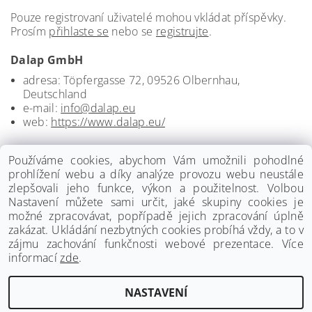
Pouze registrovaní uživatelé mohou vkládat příspěvky.
Prosím
přihlaste se
nebo se
registrujte
.
Dalap GmbH
adresa: Töpfergasse 72, 09526 Olbernhau,
Deutschland
e-mail:
info@dalap.eu
web:
https://www.dalap.eu/
Používáme cookies, abychom Vám umožnili pohodlné
prohlížení webu a díky analýze provozu webu neustále
zlepšovali jeho funkce, výkon a použitelnost. Volbou
Nastavení můžete sami určit, jaké skupiny cookies je
možné zpracovávat, popřípadě jejich zpracování úplně
zakázat. Ukládání nezbytných cookies probíhá vždy, a to v
zájmu zachování funkčnosti webové prezentace. Více
informací
zde
.
www.palmat.cz
|
www.vzduchotechnika-ventilatory.cz
NASTAVENÍ
Upravit nastavení cookies
2026 ©
Palmat.cz
, všechna práva vyhrazena