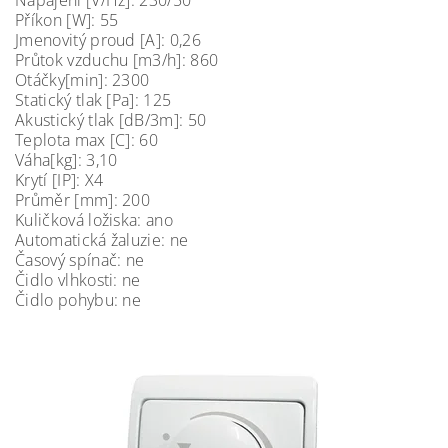
Napájení [V/Hz]: 230/50
Příkon [W]: 55
Jmenovitý proud [A]: 0,26
Průtok vzduchu [m3/h]: 860
Otáčky[min]: 2300
Statický tlak [Pa]: 125
Akustický tlak [dB/3m]: 50
Teplota max [C]: 60
Váha[kg]: 3,10
Krytí [IP]: X4
Průměr [mm]: 200
Kuličková ložiska: ano
Automatická žaluzie: ne
Časový spínač: ne
Čidlo vlhkosti: ne
Čidlo pohybu: ne