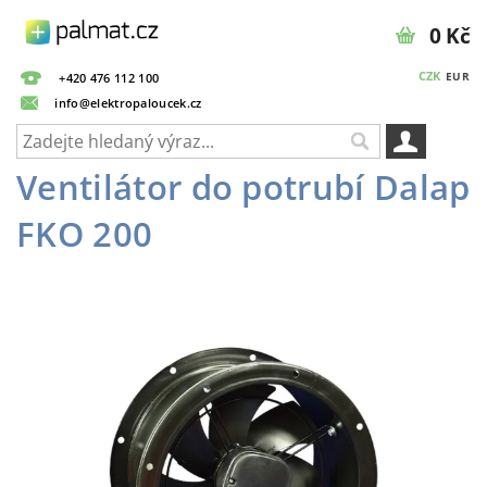
0 Kč
CZK
EUR
+420 476 112 100
info@elektropaloucek.cz
Ventilátor do potrubí Dalap
FKO 200