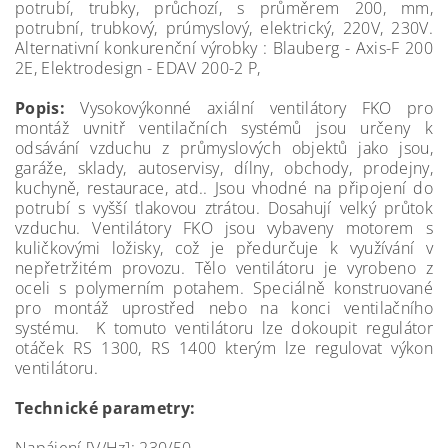
potrubí, trubky, průchozí, s průměrem 200, mm,
potrubní, trubkový, prúmyslový, elektrický, 220V, 230V.
Alternativní konkurenční výrobky : Blauberg - Axis-F 200
2E, Elektrodesign - EDAV 200-2 P,
Popis:
Vysokovýkonné axiální ventilátory FKO pro
montáž uvnitř ventilačních systémů jsou určeny k
odsávání vzduchu z průmyslových objektů jako jsou,
garáže, sklady, autoservisy, dílny, obchody, prodejny,
kuchyně, restaurace, atd.. Jsou vhodné na připojení do
potrubí s vyšší tlakovou ztrátou. Dosahují velký průtok
vzduchu. Ventilátory FKO jsou vybaveny motorem s
kuličkovými ložisky, což je předurčuje k využívání v
nepřetržitém provozu. Tělo ventilátoru je vyrobeno z
oceli s polymerním potahem. Speciálně konstruované
pro montáž uprostřed nebo na konci ventilačního
systému. K tomuto ventilátoru lze dokoupit regulátor
otáček RS 1300, RS 1400 kterým lze regulovat výkon
ventilátoru.
Technické parametry: