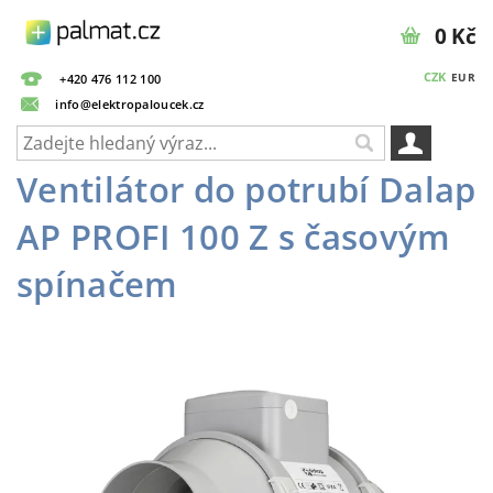
0 Kč
CZK
EUR
+420 476 112 100
info@elektropaloucek.cz
Ventilátor do potrubí Dalap
AP PROFI 100 Z s časovým
spínačem