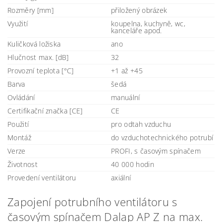
Rozměry [mm]
přiložený obrázek
Využití
koupelna, kuchyně, wc,
kanceláře apod.
Kuličková ložiska
ano
Hlučnost max. [dB]
32
Provozní teplota [°C]
+1 až +45
Barva
šedá
Ovládání
manuální
Certifikační značka [CE]
CE
Použití
pro odtah vzduchu
Montáž
do vzduchotechnického potrubí
Verze
PROFI, s časovým spínačem
Životnost
40 000 hodin
Provedení ventilátoru
axiální
Zapojení potrubního ventilátoru s
časovým spínačem Dalap AP Z na max.