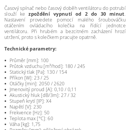
Časový spínač nebo časový doběh ventilátoru do potrubí
slouží ke
zpoždění vypnutí od 2 do 30 minut
.
Nastavení provedete pomocí malého šroubováčku
otáčením ovládacího kolečka na řídící jednotce
ventilátoru. Při hrubém a bezcitném zacházení hrozí
utržení, proto s kolečkem pracujte opatrně.
Technické parametry:
Průměr [mm]: 100
Průtok vzduchu [m³/hod]: 180 / 245
Statický tlak [Pa]: 130 / 154
Příkon [W]: 23 / 25
Otáčky [min]: 2050 / 2620
Jmenovitý proud [A]: 0,10 / 0,11
Akustický hluk [dB/3m]: 27 / 32
Stupeň krytí [IP]: X4
Napětí [V]: 230
Frekvence [Hz]: 50
Teplota max [°C]: 60
Váha [kg]: 1,75