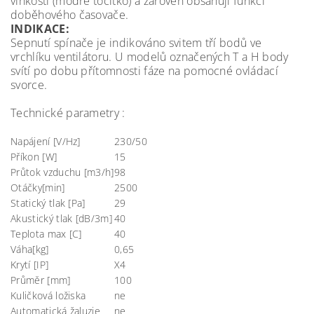
vlhkosti (modré točítko) a zároveň obsahují funkci
doběhového časovače.
INDIKACE:
Sepnutí spínače je indikováno svitem tří bodů ve
vrchlíku ventilátoru. U modelů označených T a H body
svítí po dobu přítomnosti fáze na pomocné ovládací
svorce.
Technické parametry :
Napájení [V/Hz]
230/50
Příkon [W]
15
Průtok vzduchu [m3/h]
98
Otáčky[min]
2500
Statický tlak [Pa]
29
Akustický tlak [dB/3m]
40
Teplota max [C]
40
Váha[kg]
0,65
Krytí [IP]
X4
Průměr [mm]
100
Kuličková ložiska
ne
Automatická žaluzie
ne