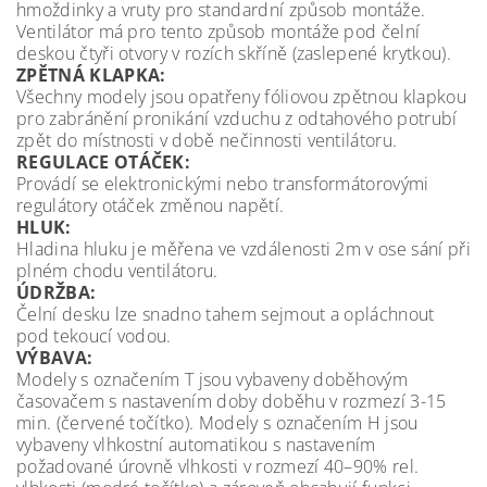
hmoždinky a vruty pro standardní způsob montáže.
Ventilátor má pro tento způsob montáže pod čelní
deskou čtyři otvory v rozích skříně (zaslepené krytkou).
ZPĚTNÁ KLAPKA:
Všechny modely jsou opatřeny fóliovou zpětnou klapkou
pro zabránění pronikání vzduchu z odtahového potrubí
zpět do místnosti v době nečinnosti ventilátoru.
REGULACE OTÁČEK:
Provádí se elektronickými nebo transformátorovými
regulátory otáček změnou napětí.
HLUK:
Hladina hluku je měřena ve vzdálenosti 2m v ose sání při
plném chodu ventilátoru.
ÚDRŽBA:
Čelní desku lze snadno tahem sejmout a opláchnout
pod tekoucí vodou.
VÝBAVA:
Modely s označením T jsou vybaveny doběhovým
časovačem s nastavením doby doběhu v rozmezí 3-15
min. (červené točítko). Modely s označením H jsou
vybaveny vlhkostní automatikou s nastavením
požadované úrovně vlhkosti v rozmezí 40–90% rel.