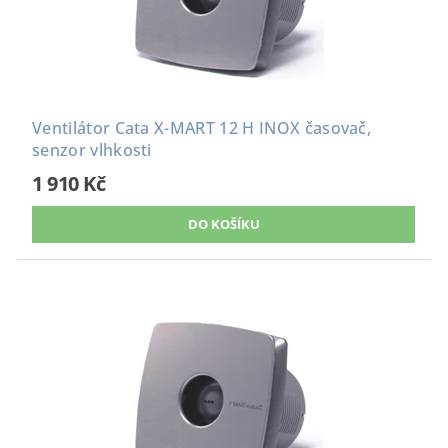
Ventilátor Cata X-MART 12 H INOX časovač,
senzor vlhkosti
1 910 Kč