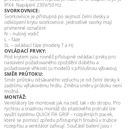
IPX4. Napájení 230V/50 Hz.
SVORKOVNICE:
Svorkovnice je přístupná po sejmutí čelní desky a
odklopení krytu svorkovnice. Jednotlivé svorky mají
písmenné označení:
N – nulový vodič
L – fáze
SL – ovládací fáze (modely T a H)
OVLÁDACÍ PRVKY:
Pod krytem jsou rovněž přístupné ovládací prvky pro
nastavení požadovaného zpoždění doběhu a
požadované vlhkosti (u modelů s příslušnou výbavou).
SMĚR PRŮTOKU:
Směr průtoku odsávaného vzduchu je od čelní desky k
zadnímu výfukovému hrdlu. Změna směru průtoku není
možná.
MONTÁŽ:
Ventilátory lze montovat jak na zeď, tak i do stropu. Pro
rychlou a snadnou montáž do plastového potrubí lze
využít systému QUICK FIX GRIP – rozpěrných pacek,
které se pomocí zpředu přístupných šroubů v trubce
rozepřou a ventilátor zafixují. Součástí balení jsou i