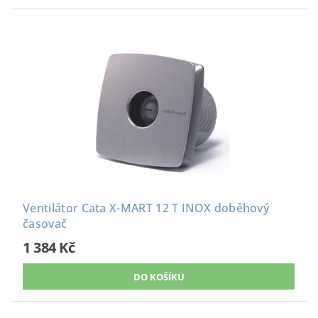
Ventilátor Cata X-MART 12 T INOX doběhový
časovač
1 384 Kč