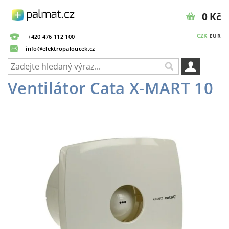
0 Kč
CZK
EUR
+420 476 112 100
info@elektropaloucek.cz
Ventilátor Cata X-MART 10