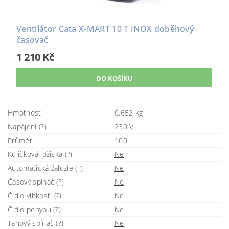
Ventilátor Cata X-MART 10 T INOX doběhový
časovač
1 210 Kč
Hmotnost
0.652 kg
Napájení (?)
230 V
Průměr
100
Kuličková ložiska (?)
Ne
Automatická žaluzie (?)
Ne
Časový spínač (?)
Ne
Čidlo vlhkosti (?)
Ne
Čidlo pohybu (?)
Ne
Tahový spínač (?)
Ne