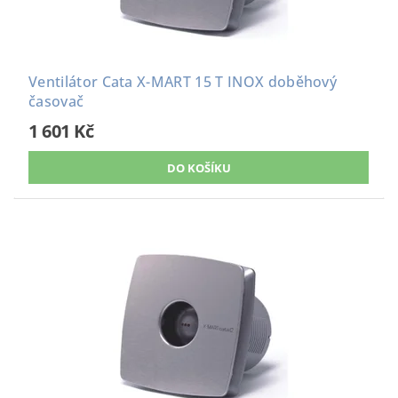
Ventilátor Cata X-MART 15 T INOX doběhový
časovač
1 601 Kč