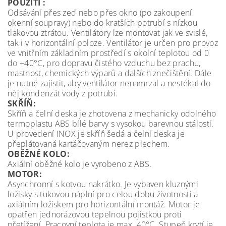
POUŽITÍ :
Odsávání přes zeď nebo přes okno (po zakoupení
okenní soupravy) nebo do kratších potrubí s nízkou
tlakovou ztrátou. Ventilátory lze montovat jak ve svislé,
tak i v horizontální poloze. Ventilátor je určen pro provoz
ve vnitřním základním prostředí s okolní teplotou od 0
do +40°C, pro dopravu čistého vzduchu bez prachu,
mastnost, chemických výparů a dalších znečištění. Dále
je nutné zajistit, aby ventilátor nenamrzal a nestékal do
něj kondenzát vody z potrubí.
SKŘÍŇ:
Skříň a čelní deska je zhotovena z mechanicky odolného
termoplastu ABS bílé barvy s vysokou barevnou stálostí.
U provedení INOX je skříň šedá a čelní deska je
přeplátovaná kartáčovaným nerez plechem.
OBĚŽNÉ KOLO:
Axiální oběžné kolo je vyrobeno z ABS.
MOTOR:
Asynchronní s kotvou nakrátko. Je vybaven kluznými
ložisky s tukovou náplní pro celou dobu životnosti a
axiálním ložiskem pro horizontální montáž. Motor je
opatřen jednorázovou tepelnou pojistkou proti
přetížení. Pracovní teplota je max. 40°C. Stupeň krytí je