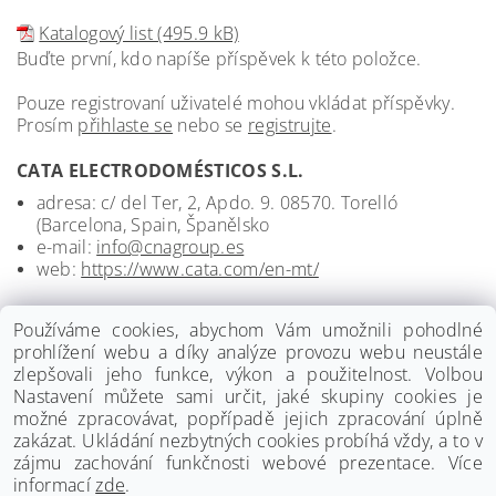
Katalogový list (495.9 kB)
Buďte první, kdo napíše příspěvek k této položce.
Pouze registrovaní uživatelé mohou vkládat příspěvky.
Prosím
přihlaste se
nebo se
registrujte
.
CATA ELECTRODOMÉSTICOS S.L.
adresa: c/ del Ter, 2, Apdo. 9. 08570. Torelló
(Barcelona, Spain, Španělsko
e-mail:
info@cnagroup.es
web:
https://www.cata.com/en-mt/
Používáme cookies, abychom Vám umožnili pohodlné
prohlížení webu a díky analýze provozu webu neustále
zlepšovali jeho funkce, výkon a použitelnost. Volbou
Nastavení můžete sami určit, jaké skupiny cookies je
možné zpracovávat, popřípadě jejich zpracování úplně
zakázat. Ukládání nezbytných cookies probíhá vždy, a to v
zájmu zachování funkčnosti webové prezentace. Více
informací
zde
.
www.palmat.cz
|
www.vzduchotechnika-ventilatory.cz