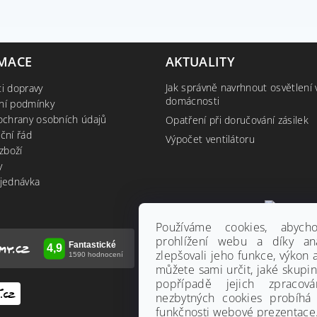
MACE
AKTUALITY
Jak správně navrhnout osvětlení 
i dopravy
domácnosti
ní podmínky
ochrany osobních údajů
Opatření při doručování zásilek
ční řád
Výpočet ventilátoru
zboží
y
jednávka
Používáme cookies, abyc
prohlížení webu a díky an
zlepšovali jeho funkce, výkon 
můžete sami určit, jaké skupi
popřípadě jejich zpracov
nezbytných cookies probíhá
funkčnosti webové prezentace.