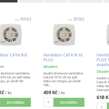
30563
30562
Kód:
Kód:
látor CATA B-8
Ventilátor CATA B-10
Ventil
PLUS
PLUS 
době
dem
Skladem
Sklad
í domovní ventilátor
Axiální domovní ventilátor
-8 PLUS na zeď nebo
Cata B-10 PLUS na zeď
Axiální
opu, pr.ůměr 90
nebo do stropu, pr.ůměr
Cata B-
100...
nebo do
časovým
 Kč
459 Kč
/ ks
/ ks
618 