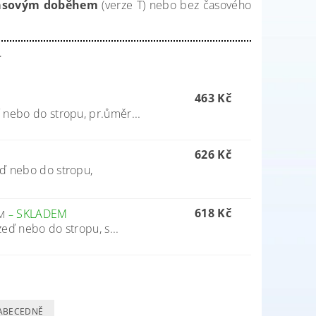
asovým doběhem
(verze T) nebo bez časového
í
463 Kč
 nebo do stropu, pr.ůměr...
626 Kč
eď nebo do stropu,
618 Kč
SKLADEM
EM
–
eď nebo do stropu, s...
ABECEDNĚ