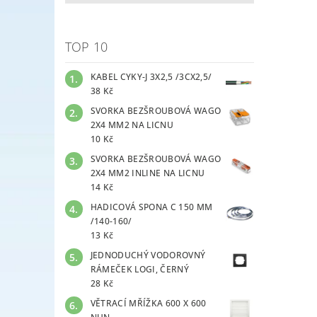
TOP 10
KABEL CYKY-J 3X2,5 /3CX2,5/
38 Kč
SVORKA BEZŠROUBOVÁ WAGO
2X4 MM2 NA LICNU
10 Kč
SVORKA BEZŠROUBOVÁ WAGO
2X4 MM2 INLINE NA LICNU
14 Kč
HADICOVÁ SPONA C 150 MM
/140-160/
13 Kč
JEDNODUCHÝ VODOROVNÝ
RÁMEČEK LOGI, ČERNÝ
28 Kč
VĚTRACÍ MŘÍŽKA 600 X 600