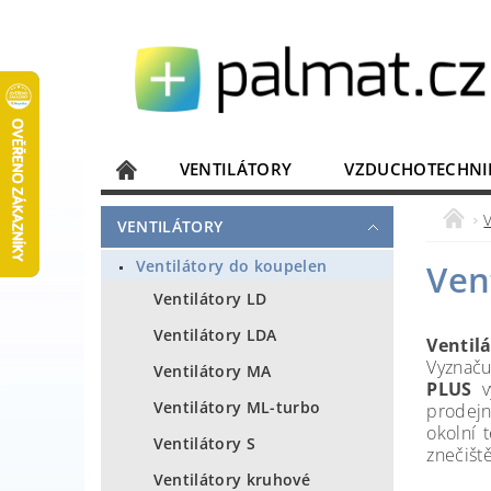
VENTILÁTORY
VZDUCHOTECHNI
JISTIČE, ROZVADĚČE
KOMUNIKACE
VENTILÁTORY
DOMÁCÍ SPOTŘEBIČE
ELEKTRONIKA
Ventilátory do koupelen
Ven
Ventilátory LD
Ventilátory LDA
Ventil
Vyznaču
Ventilátory MA
PLUS
vy
Ventilátory ML-turbo
prodejn
okolní 
Ventilátory S
znečiště
Ventilátory kruhové