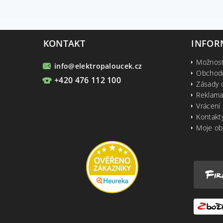
KONTAKT
INFOR
Možnost
info
@
elektropaloucek.cz
Obchod
+420 476 112 100
Zásady 
Reklama
Vrácení 
Kontakt
Moje ob