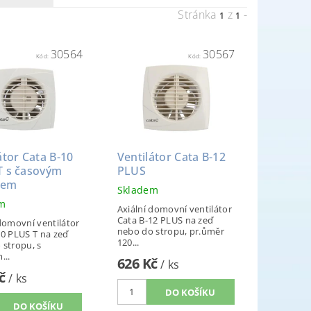
Stránka
z
-
1
1
30564
30567
Kód:
Kód:
átor Cata B-10
Ventilátor Cata B-12
T s časovým
PLUS
hem
Skladem
em
Axiální domovní ventilátor
Cata B-12 PLUS na zeď
 domovní ventilátor
nebo do stropu, pr.ůměr
10 PLUS T na zeď
120...
 stropu, s
...
626 Kč
/ ks
Kč
/ ks