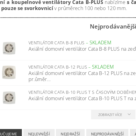
í a koupelnové ventilátory Cata B-PLUS
nabízíme
s č
u
pouze se svorkovnicí
v průměrech 100 nebo 120 mm.
Nejprodávanějš
SKLADEM
VENTILÁTOR CATA B-8 PLUS
–
Axiální domovní ventilátor Cata B-8 PLUS na zeď
SKLADEM
VENTILÁTOR CATA B-12 PLUS
–
Axiální domovní ventilátor Cata B-12 PLUS na z
pr.ůměr...
VENTILÁTOR CATA B-10 PLUS T S ČASOVÝM DOBĚH
Axiální domovní ventilátor Cata B-10 PLUS T na z
ZOBRAZIT VÍCE
UČUJEME
NEJLEVNĚJŠÍ
NEJDRAŽŠÍ
NEJPRODÁVANĚJŠÍ