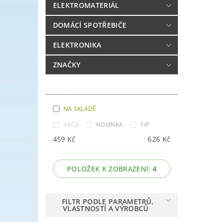
ELEKTROMATERIÁL
DOMÁCÍ SPOTŘEBIČE
ELEKTRONIKA
ZNAČKY
NA SKLADĚ
AKCE
NOVINKA
TIP
459
Kč
626
Kč
POLOŽEK K ZOBRAZENÍ:
4
FILTR PODLE PARAMETRŮ,
VLASTNOSTÍ A VÝROBCŮ