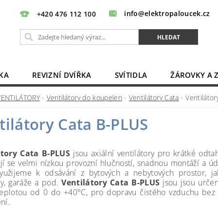
info@elektropaloucek.cz
+420 476 112 100
KA
REVIZNÍ DVÍŘKA
SVÍTIDLA
ŽÁROVKY A 
BATERIE, AKU, ZDROJE
PRODLUŽOVACÍ KABELY
VENTILÁTORY
Ventilátory do koupelen
Ventilátory Cata
Ventiláto
OBCHODNÍ PODMÍNKY
KONTAKTY
tilátory Cata B-PLUS
átory Cata B-PLUS
jsou axiální ventilátory pro krátké odta
jí se velmi nízkou provozní hlučností, snadnou montáží a ú
užijeme k odsávání z bytových a nebytových prostor, jak
y, garáže a pod.
Ventilátory Cata B-PLUS
jsou jsou určen
teplotou od 0 do +40°C, pro dopravu čistého vzduchu bez 
ní.