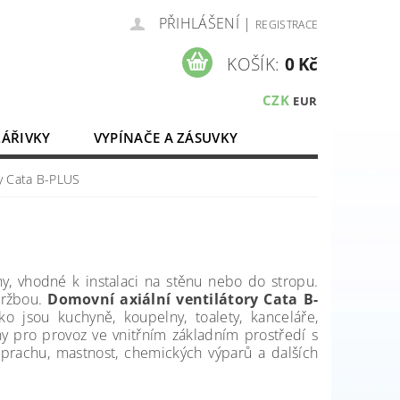
PŘIHLÁŠENÍ
|
REGISTRACE
KOŠÍK:
0 Kč
CZK
EUR
ZÁŘIVKY
VYPÍNAČE A ZÁSUVKY
ELEKTROMATERIÁL
ry Cata B-PLUS
hy, vhodné k instalaci na stěnu nebo do stropu.
držbou.
Domovní axiální ventilátory Cata B-
o jsou kuchyně, koupelny, toalety, kanceláře,
y pro provoz ve vnitřním základním prostředí s
prachu, mastnost, chemických výparů a dalších