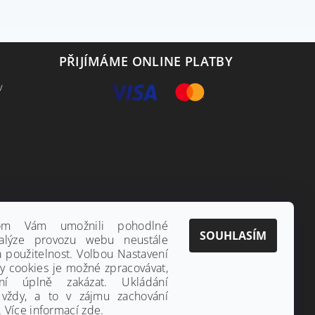
PŘIJÍMÁME ONLINE PLATBY
v
hom Vám umožnili pohodlné
SOUHLASÍM
alýze provozu webu neustále
a použitelnost. Volbou Nastavení
ny cookies je možné zpracovávat,
ání úplně zakázat. Ukládání
 vždy, a to v zájmu zachování
 Více informací
zde
.