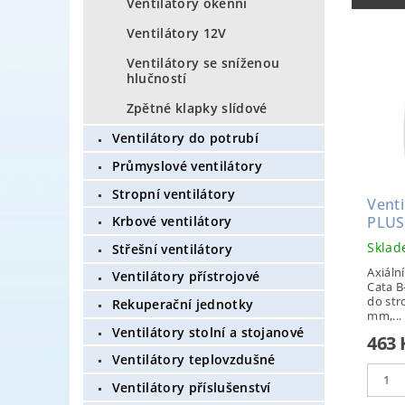
Ventilátory okenní
Ventilátory 12V
Ventilátory se sníženou
hlučností
Zpětné klapky slídové
Ventilátory do potrubí
Průmyslové ventilátory
Stropní ventilátory
Venti
PLUS
Krbové ventilátory
Skla
Střešní ventilátory
Axiáln
Ventilátory přístrojové
Cata B
do str
Rekuperační jednotky
mm,...
Ventilátory stolní a stojanové
463
Ventilátory teplovzdušné
Ventilátory příslušenství