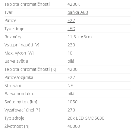
Teplota chromatičnosti
4200K
Tvar
baňka A60
Patice
E27
Typ zdroje
LED
Rozměry
11,5 x ⌀6cm
Vstupní napětí [V]
230
Max. výkon [W]
10
Barva světla
bílá
Teplota chromatičnosti [K]
4200
Patice/objímka
E27
Stmívání
NE
Barva produktu
bílá
Světelný tok [lm]
1050
Vyzařovací úhel [°]
270
Typ zdroje
20x LED SMD5630
Životnost [h]
40000