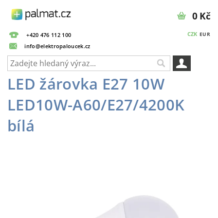
0 Kč
CZK
EUR
+420 476 112 100
info@elektropaloucek.cz
LED žárovka E27 10W
LED10W-A60/E27/4200K
bílá