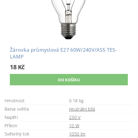
Žárovka průmyslová E27 60W/240V/A55 TES-
LAMP
18 Kč
Hmotnost
0.18 kg
Barva světla
neutrální bílá
Napětí
230 V
Příkon
10 W
Světelný tok
1050 lm