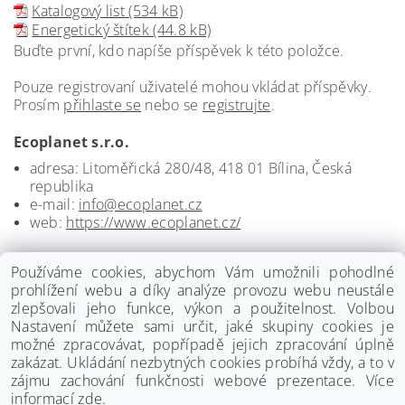
Katalogový list (534 kB)
Energetický štítek (44.8 kB)
Buďte první, kdo napíše příspěvek k této položce.
Pouze registrovaní uživatelé mohou vkládat příspěvky.
Prosím
přihlaste se
nebo se
registrujte
.
Ecoplanet s.r.o.
adresa: Litoměřická 280/48, 418 01 Bílina, Česká
republika
e-mail:
info@ecoplanet.cz
web:
https://www.ecoplanet.cz/
Používáme cookies, abychom Vám umožnili pohodlné
prohlížení webu a díky analýze provozu webu neustále
zlepšovali jeho funkce, výkon a použitelnost. Volbou
Nastavení můžete sami určit, jaké skupiny cookies je
možné zpracovávat, popřípadě jejich zpracování úplně
zakázat. Ukládání nezbytných cookies probíhá vždy, a to v
zájmu zachování funkčnosti webové prezentace. Více
informací
zde
.
www.palmat.cz
www.vzduchotechnika-ventilatory.cz