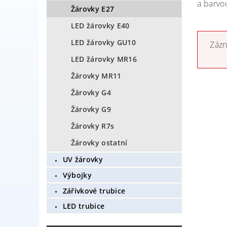
a barvou
Žárovky E27
LED žárovky E40
LED žárovky GU10
Zázn
LED žárovky MR16
Žárovky MR11
Žárovky G4
Žárovky G9
Žárovky R7s
Žárovky ostatní
UV žárovky
Výbojky
Zářivkové trubice
LED trubice