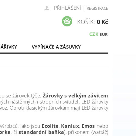
PŘIHLÁŠENÍ
|
REGISTRACE
KOŠÍK:
0 Kč
CZK
EUR
ZÁŘIVKY
VYPÍNAČE A ZÁSUVKY
ELEKTROMATERIÁL
 co se žárovek týče.
Žárovky s velkým závitem
ných nástěnných i stropních svítidel. LED žárovky
ovoz.
Oproti klasickým žárovkám mají LED žárovky
výrobců, jako jsou
Ecolite
,
Kanlux
,
Emos
nebo
torka
, či
standardní baňka
), příkonem (wattáž)