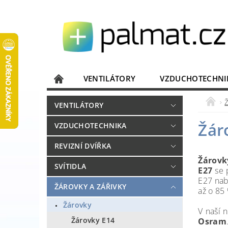
VENTILÁTORY
VZDUCHOTECHNI
JISTIČE, ROZVADĚČE
KOMUNIKACE
VENTILÁTORY
DOMÁCÍ SPOTŘEBIČE
ELEKTRONIKA
Žár
VZDUCHOTECHNIKA
REVIZNÍ DVÍŘKA
Žárovk
SVÍTIDLA
E27
se p
E27
nab
ŽÁROVKY A ZÁŘIVKY
až o 85 
Žárovky
V naší 
Žárovky E14
Osram