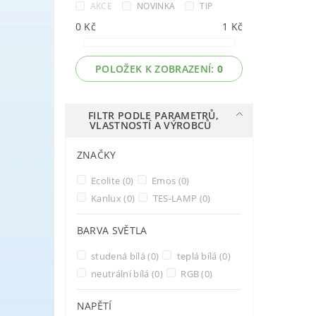
AKCE
NOVINKA
TIP
0
Kč
1
Kč
POLOŽEK K ZOBRAZENÍ:
0
FILTR PODLE PARAMETRŮ,
VLASTNOSTÍ A VÝROBCŮ
ZNAČKY
Ecolite
(0)
Emos
(0)
Kanlux
(0)
TES-LAMP
(0)
BARVA SVĚTLA
studená bílá
(0)
teplá bílá
(0)
neutrální bílá
(0)
RGB
(0)
NAPĚTÍ