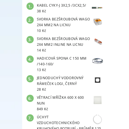
KABEL CYKY-J 3X2,5 /3CX2,5/
38 Kč
SVORKA BEZŠROUBOVÁ WAGO
2X4 MM2 NA LICNU
10 Kč
SVORKA BEZŠROUBOVÁ WAGO
2X4 MM2 INLINE NA LICNU
14 Kč
HADICOVÁ SPONA C 150 MM
/140-160/
13 Kč
JEDNODUCHÝ VODOROVNÝ
RÁMEČEK LOGI, ČERNÝ
28 Kč
VĚTRACÍ MŘÍŽKA 600 X 600
NUN
849 Kč
ÚCHYT
VZDUCHOTECHNICKÉHO
KRUHOVÉHO POTRUBÍ - PRŮMĚR 125