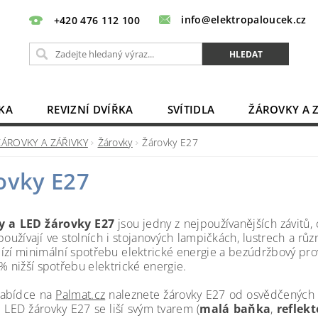
info@elektropaloucek.cz
+420 476 112 100
KA
REVIZNÍ DVÍŘKA
SVÍTIDLA
ŽÁROVKY A 
BATERIE, AKU, ZDROJE
PRODLUŽOVACÍ KABELY
ŽÁROVKY A ZÁŘIVKY
Žárovky
Žárovky E27
OBCHODNÍ PODMÍNKY
KONTAKTY
ovky E27
y a LED žárovky E27
jsou jedny z nejpoužívanějších závitů,
oužívají ve stolních i stojanových lampičkách, lustrech a růz
ízí minimální spotřebu elektrické energie a bezúdržbový pr
% nižší spotřebu elektrické energie.
nabídce na
Palmat.cz
naleznete žárovky E27 od osvědčených 
. LED žárovky E27 se liší svým tvarem (
malá baňka
,
reflek