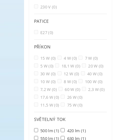
230 V
(0)
PATICE
E27
(0)
PŘÍKON
15 W
(0)
4 W
(0)
7 W
(0)
5 W
(0)
18,1 W
(0)
20 W
(0)
30 W
(0)
12 W
(0)
40 W
(0)
10 W
(0)
8 W
(0)
100 W
(0)
7,2 W
(0)
60 W
(0)
2,3 W
(0)
17,6 W
(0)
26 W
(0)
11,5 W
(0)
75 W
(0)
SVĚTELNÝ TOK
500 lm
(1)
420 lm
(1)
550 lm
(1)
630 lm
(1)