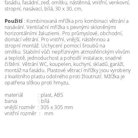
fasádu, fasádní, zeď, omítku, nástěnná, vnitřní, venkovní,
stropní, nasávací, bílá, 30 x 30, cm,
Použití
: Kombinovaná mřížka pro kombinaci větrání a
nasávání. Ventilační mřížka s pevnými skloněnými
horizontálními žaluziemi. Pro průmyslové, obchodní,
domácí větrání. Pro vnitřní, vnější, nástěnnou a
stropní montáž. Uchycení pomocí šroubů na
omítku. Stabilní vůči nepříznivým atmosférickým vlivům
a teplotě, jednoduchost a pohodlí instalace, snadné
čištění. Větrání WC, koupelen, kuchyní, skladů, garáží,
montáž na fasádu. Plastové větrací mřížky jsou vyrobeny
z kvalitního plastu odolného proti žloutnutí. Mžížka je
opatřena síťkou proti hmyzu,
materiál : plast, ABS
barva : bílá
vnější rozměr : 305 x 305 mm
vnitřní rozměr : mm