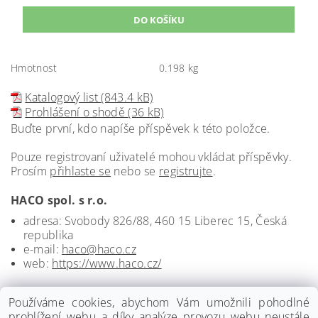
Hmotnost
0.198 kg
Katalogový list (843.4 kB)
Prohlášení o shodě (36 kB)
Buďte první, kdo napíše příspěvek k této položce.
Pouze registrovaní uživatelé mohou vkládat příspěvky.
Prosím
přihlaste se
nebo se
registrujte
.
HACO spol. s r.o.
adresa: Svobody 826/88, 460 15 Liberec 15, Česká
republika
e-mail:
haco@haco.cz
web:
https://www.haco.cz/
Používáme cookies, abychom Vám umožnili pohodlné
prohlížení webu a díky analýze provozu webu neustále