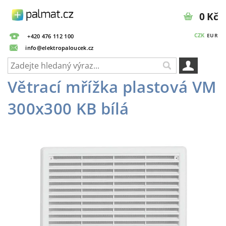
0 Kč
CZK
EUR
+420 476 112 100
info@elektropaloucek.cz
Větrací mřížka plastová VM
300x300 KB bílá