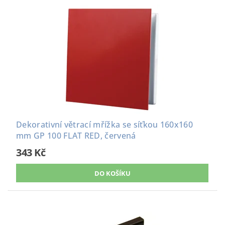
Dekorativní větrací mřížka se síťkou 160x160
mm GP 100 FLAT RED, červená
343 Kč