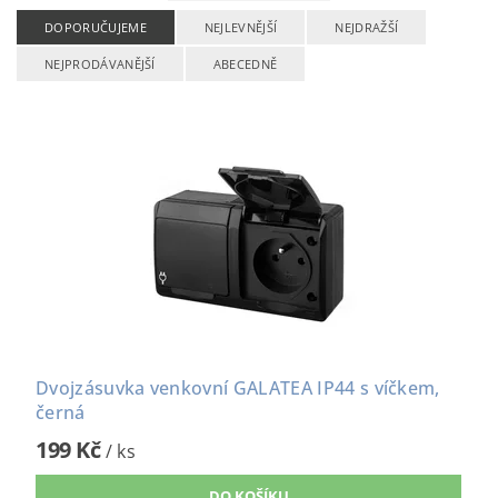
DOPORUČUJEME
NEJLEVNĚJŠÍ
NEJDRAŽŠÍ
NEJPRODÁVANĚJŠÍ
ABECEDNĚ
Dvojzásuvka venkovní GALATEA IP44 s víčkem,
černá
199 Kč
/ ks