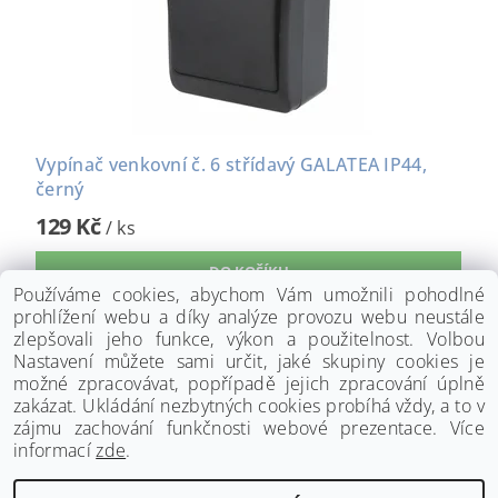
Vypínač venkovní č. 6 střídavý GALATEA IP44,
černý
129 Kč
/ ks
Používáme cookies, abychom Vám umožnili pohodlné
prohlížení webu a díky analýze provozu webu neustále
zlepšovali jeho funkce, výkon a použitelnost. Volbou
Nastavení můžete sami určit, jaké skupiny cookies je
možné zpracovávat, popřípadě jejich zpracování úplně
zakázat. Ukládání nezbytných cookies probíhá vždy, a to v
zájmu zachování funkčnosti webové prezentace. Více
informací
zde
.
www.palmat.cz
|
www.vzduchotechnika-ventilatory.cz