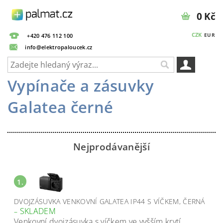
0 Kč
CZK
EUR
+420 476 112 100
info@elektropaloucek.cz
Vypínače a zásuvky
Galatea černé
Nejprodávanější
1.
DVOJZÁSUVKA VENKOVNÍ GALATEA IP44 S VÍČKEM, ČERNÁ
SKLADEM
–
Venkovní dvojzásuvka s víčkem ve vyšším krytí