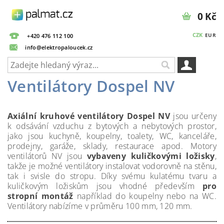
0 Kč
CZK
EUR
+420 476 112 100
info@elektropaloucek.cz
Ventilátory Dospel NV
Axiální kruhové ventilátory Dospel NV
jsou určeny
k odsávání vzduchu z bytových a nebytových prostor,
jako jsou kuchyně, koupelny, toalety, WC, kanceláře,
prodejny, garáže, sklady, restaurace apod. Motory
ventilátorů NV jsou
vybaveny kuličkovými ložisky
,
takže je možné ventilátory instalovat vodorovně na stěnu,
tak i svisle do stropu. Díky svému kulatému tvaru a
kuličkovým ložiskům jsou vhodné především
pro
stropní montáž
například do koupelny nebo na WC.
Ventilátory nabízíme v průměru 100 mm, 120 mm.