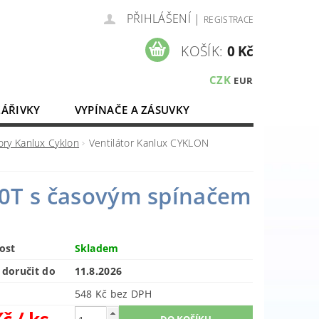
PŘIHLÁŠENÍ
|
REGISTRACE
KOŠÍK:
0 Kč
CZK
EUR
ZÁŘIVKY
VYPÍNAČE A ZÁSUVKY
ELEKTROMATERIÁL
ory Kanlux Cyklon
Ventilátor Kanlux CYKLON
0T s časovým spínačem
ost
Skladem
doručit do
11.8.2026
548 Kč bez DPH
Kč
/ ks