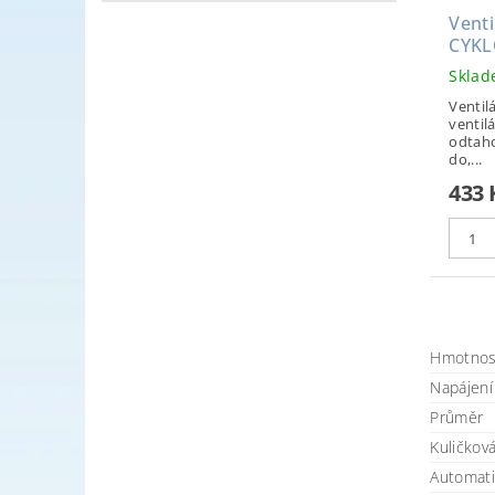
Venti
CYKL
Skla
Ventil
ventilá
odtaho
do,...
433 
Hmotnos
Napájení 
Průměr
Kuličková
Automatic