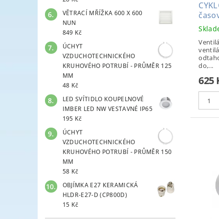
CYKL
VĚTRACÍ MŘÍŽKA 600 X 600
časo
NUN
Skla
849 Kč
Ventil
ÚCHYT
ventilá
VZDUCHOTECHNICKÉHO
odtaho
do,...
KRUHOVÉHO POTRUBÍ - PRŮMĚR 125
MM
625 
48 Kč
LED SVÍTIDLO KOUPELNOVÉ
IMBER LED NW VESTAVNÉ IP65
195 Kč
ÚCHYT
VZDUCHOTECHNICKÉHO
KRUHOVÉHO POTRUBÍ - PRŮMĚR 150
MM
58 Kč
OBJÍMKA E27 KERAMICKÁ
HLDR-E27-D (CP800D)
15 Kč