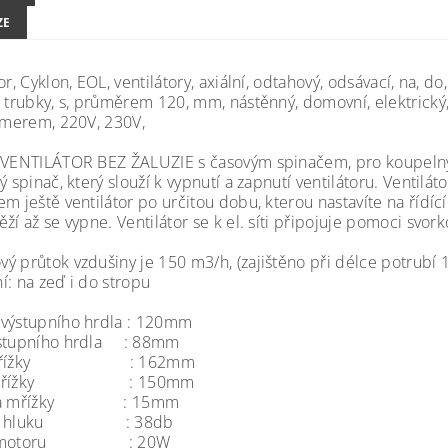
ZE
or, Cyklon, EOL, ventilátory, axiální, odtahový, odsávací, na, d
, trubky, s, průměrem 120, mm, nástěnný, domovní, elektrický
timerem, 220V, 230V,
VENTILÁTOR BEZ ŽALUZIE s časovým spinačem, pro koupelny 
ý spinač, který slouží k vypnutí a zapnutí ventilátoru. Ventilá
em ještě ventilátor po určitou dobu, kterou nastavíte na říd
ží až se vypne. Ventilátor se k el. síti připojuje pomoci svork
ý průtok vzdušiny je 150 m3/h, (zajištěno při délce potrubí 
í: na zeď i do stropu
výstupního hrdla : 120mm
vstupního hrdla : 88mm
a mřížky : 162mm
a mřížky : 150mm
ťka mřížky : 15mm
na hluku : 38db
on motoru : 20W