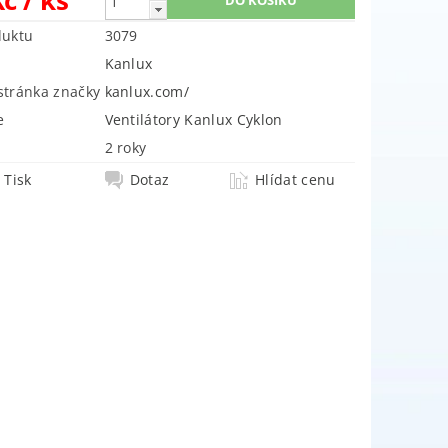
duktu
3079
Kanlux
tránka značky
kanlux.com/
e
Ventilátory Kanlux Cyklon
2 roky
Tisk
Dotaz
Hlídat cenu