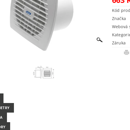
Kód pro
Značka
Webová s
Kategori
Záruka
ETRY
A
ORY