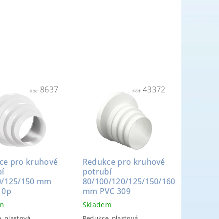
8637
43372
Kód:
Kód:
ce pro kruhové
Redukce pro kruhové
bí
potrubí
0/125/150 mm
80/100/120/125/150/160
10p
mm PVC 309
em
Skladem
, plastová,
Redukce, plastová,