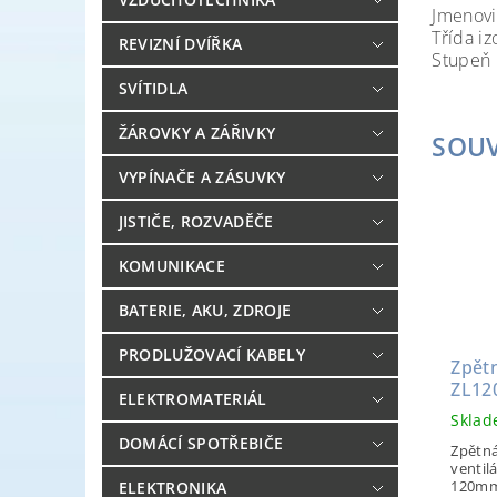
Jmeno
Třída
REVIZNÍ DVÍŘKA
Stupe
SVÍTIDLA
ŽÁROVKY A ZÁŘIVKY
SOUV
VYPÍNAČE A ZÁSUVKY
JISTIČE, ROZVADĚČE
KOMUNIKACE
BATERIE, AKU, ZDROJE
PRODLUŽOVACÍ KABELY
Zpět
ZL12
ELEKTROMATERIÁL
Skla
DOMÁCÍ SPOTŘEBIČE
Zpětná
ventil
120mm
ELEKTRONIKA