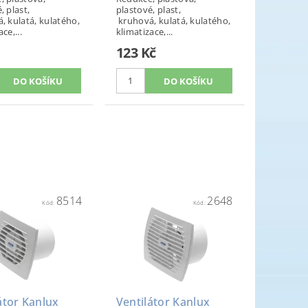
, plast,
plastové, plast,
, kulatá, kulatého,
kruhová, kulatá, kulatého,
ce,...
klimatizace,...
123 Kč
8514
2648
Kód:
Kód:
átor Kanlux
Ventilátor Kanlux