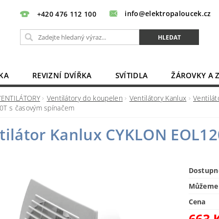
info@elektropaloucek.cz
+420 476 112 100
KA
REVIZNÍ DVÍŘKA
SVÍTIDLA
ŽÁROVKY A 
BATERIE, AKU, ZDROJE
PRODLUŽOVACÍ KABELY
VENTILÁTORY
Ventilátory do koupelen
Ventilátory Kanlux
Ventilát
0T s časovým spínačem
OBCHODNÍ PODMÍNKY
KONTAKTY
tilátor Kanlux CYKLON EOL12
Dostupn
Můžeme 
Cena
663 