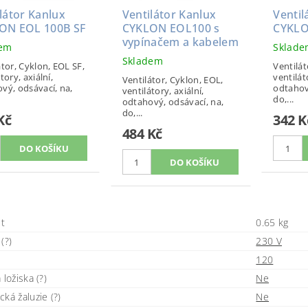
látor Kanlux
Ventilátor Kanlux
Ventil
ON EOL 100B SF
CYKLON EOL100 s
CYKLO
vypínačem a kabelem
dem
Sklad
Skladem
átor, Cyklon, EOL SF,
Ventilát
tory, axiální,
ventilát
Ventilátor, Cyklon, EOL,
vý, odsávací, na,
odtahov
ventilátory, axiální,
do,...
odtahový, odsávací, na,
do,...
Kč
342 K
484 Kč
t
0.65 kg
(?)
230 V
120
 ložiska (?)
Ne
ká žaluzie (?)
Ne