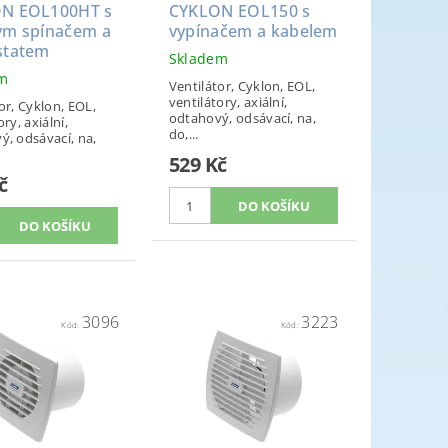
N EOL100HT s
CYKLON EOL150 s
ým spínačem a
vypínačem a kabelem
statem
Skladem
em
Ventilátor, Cyklon, EOL,
ventilátory, axiální,
or, Cyklon, EOL,
odtahový, odsávací, na,
ory, axiální,
do,...
ý, odsávací, na,
529 Kč
č
3096
3223
Kód:
Kód: