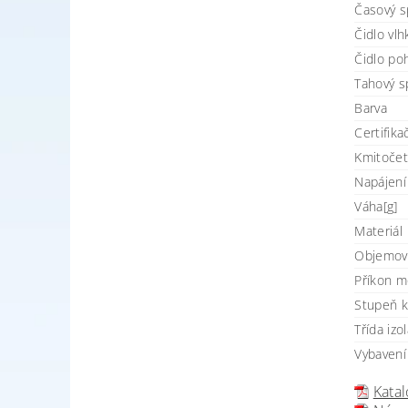
Časový sp
Čidlo vlh
Čidlo poh
Tahový sp
Barva
Certifika
Kmitočet
Napájení
Váha[g]
Materiál
Objemový
Příkon m
Stupeň kr
Třída izo
Vybavení
Katal