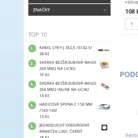
výstup
ZNAČKY
108 
TOP 10
KABEL CYKY-J 3X2,5 /3CX2,5/
38 Kč
SVORKA BEZŠROUBOVÁ WAGO
2X4 MM2 NA LICNU
POD
10 Kč
SVORKA BEZŠROUBOVÁ WAGO
2X4 MM2 INLINE NA LICNU
14 Kč
HADICOVÁ SPONA C 150 MM
/140-160/
13 Kč
JEDNODUCHÝ VODOROVNÝ
RÁMEČEK LOGI, ČERNÝ
Venti
28 Kč