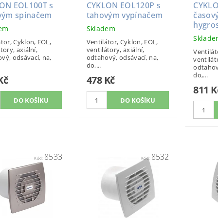
ON EOL100T s
CYKLON EOL120P s
CYKLO
vým spínačem
tahovým vypínačem
časov
hygro
dem
Skladem
Sklad
átor, Cyklon, EOL,
Ventilátor, Cyklon, EOL,
tory, axiální,
ventilátory, axiální,
Ventilát
vý, odsávací, na,
odtahový, odsávací, na,
ventilát
do,...
odtahov
do,...
Kč
478 Kč
811 K
8533
8532
Kód:
Kód: