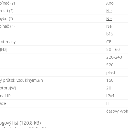
ínač (?)
Ano
kosti (?)
Ne
ybu (?)
Ne
ínač (?)
Ne
bílá
ční znaky
CE
[Hz]
50 - 60
220-240
520
plast
 průtok vzdušiny[m3/h]
150
otoru[W]
20
ytí IP
IPx4
lace
II
časový vypí
ogový list (120.8 kB)