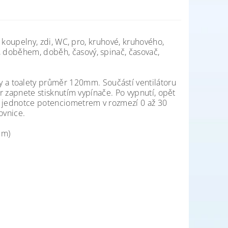
o, koupelny, zdi, WC, pro, kruhové, kruhového,
, doběhem, doběh, časový, spinač, časovač,
a toalety průměr 120mm. Součástí ventilátoru
tor zapnete stisknutím vypínače. Po vypnutí, opět
ící jednotce potenciometrem v rozmezí 0 až 30
ovnice.
1m)