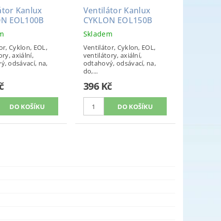
átor Kanlux
Ventilátor Kanlux
N EOL100B
CYKLON EOL150B
em
Skladem
or, Cyklon, EOL,
Ventilátor, Cyklon, EOL,
ory, axiální,
ventilátory, axiální,
ý, odsávací, na,
odtahový, odsávací, na,
do,...
č
396 Kč