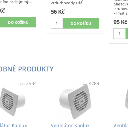
ního hrdla[mm]:...
vzduchovody Bílá...
plastové
kruhová
Kč
56 Kč
klimatiza
95 Kč
OBNÉ PRODUKTY
2634
4789
Kód:
Kód:
látor Kanlux
Ventilátor Kanlux
Ventil