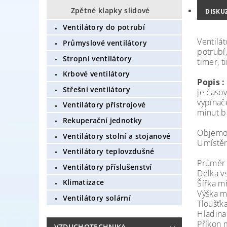
Zpětné klapky slídové
DISKU
Ventilátory do potrubí
Ventilát
Průmyslové ventilátory
potrubí
Stropní ventilátory
timer, 
Krbové ventilátory
Popis :
Střešní ventilátory
je časov
vypínač
Ventilátory přístrojové
minut bě
Rekuperační jednotky
Objemov
Ventilátory stolní a stojanové
Umístěn
Ventilátory teplovzdušné
Průměr 
Ventilátory příslušenství
Délka 
Klimatizace
Šířk
Výšk
Ventilátory solární
Tlouš
Hladi
Přík
VZDUCHOTECHNIKA