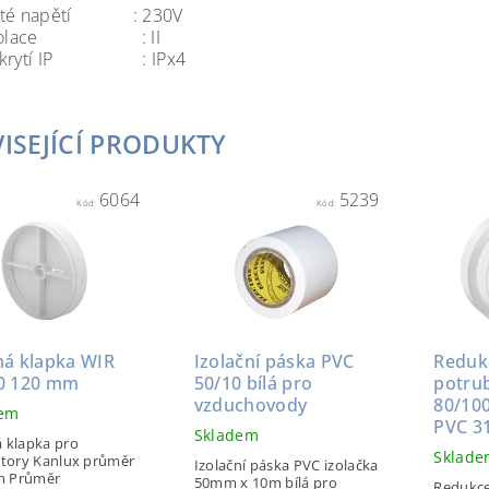
vité napětí : 230V
 izolace : II
ň krytí IP : IPx4
ISEJÍCÍ PRODUKTY
6064
5239
Kód:
Kód:
ná klapka WIR
Izolační páska PVC
Reduk
0 120 mm
50/10 bílá pro
potru
vzduchovody
80/10
dem
PVC 3
Skladem
 klapka pro
Sklad
átory Kanlux průměr
Izolační páska PVC izolačka
 Průměr
50mm x 10m bílá pro
Redukce