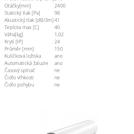
Otáčky[min]
2400
Statický tlak [Pa]
98
Akustický tlak [dB/3m]
41
Teplota max [C]
40
Váha[kg]
1,02
Krytí [IP]
24
Průměr [mm]
150
Kuličková ložiska
ano
Automatická žaluzie
ano
Časový spínač
ne
Čidlo vlhkosti
ne
Čidlo pohybu
ne