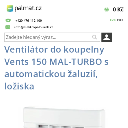
0 Kč
CZK
EUR
+420 476 112 100
info@elektropaloucek.cz
Ventilátor do koupelny
Vents 150 MAL-TURBO s
automatickou žaluzií,
ložiska