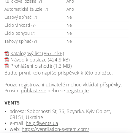
Kuličková ložiska (?)
Ano
Automatická žaluzie (?)
Ano
Časový spínač (?)
Ne
Čidlo vlhkosti (?)
Ne
Čidlo pohybu (?)
Ne
Tahový spínač (?)
Ne
Katalogový list (867.2 kB)
Návod k obsluze (424.9 kB)
Prohlášení o shodě (1.3 MB)
Buďte první, kdo napíše příspěvek k této položce.
Pouze registrovaní uživatelé mohou vkládat příspěvky.
Prosím
přihlaste se
nebo se
registrujte
.
VENTS
adresa: Sobornosti St, 36, Boyarka, Kyiv Oblast,
08151, Ukraine
e-mail:
help@vents.ua
web:
https://ventilation-system.com/