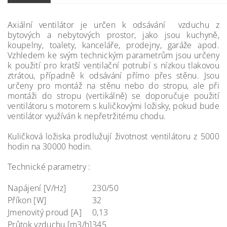
Axiální ventilátor je určen k odsávání vzduchu z
bytových a nebytových prostor, jako jsou kuchyně,
koupelny, toalety, kanceláře, prodejny, garáže apod.
Vzhledem ke svým technickým parametrům jsou určeny
k použití pro kratší ventilační potrubí s nízkou tlakovou
ztrátou, případně k odsávání přímo přes stěnu. Jsou
určeny pro montáž na stěnu nebo do stropu, ale při
montáži do stropu (vertikálně) se doporučuje použití
ventilátoru s motorem s kuličkovými ložisky, pokud bude
ventilátor využíván k nepřetržitému chodu.
Kuličková ložiska prodlužují životnost ventilátoru z 5000
hodin na 30000 hodin.
Technické parametry :
Napájení [V/Hz]
230/50
Příkon [W]
32
Jmenovitý proud [A]
0,13
Průtok vzduchu [m3/h]
345