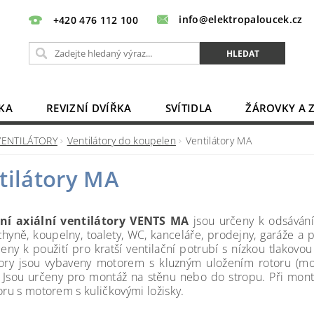
info@elektropaloucek.cz
+420 476 112 100
KA
REVIZNÍ DVÍŘKA
SVÍTIDLA
ŽÁROVKY A 
BATERIE, AKU, ZDROJE
PRODLUŽOVACÍ KABELY
VENTILÁTORY
Ventilátory do koupelen
Ventilátory MA
OBCHODNÍ PODMÍNKY
KONTAKTY
tilátory MA
í axiální ventilátory VENTS MA
jsou určeny k odsávání
chyně, koupelny, toalety, WC, kanceláře, prodejny, garáže
čeny k použití pro kratší ventilační potrubí s nízkou tlakovo
tory jsou vybaveny motorem s kluzným uložením rotoru (m
). Jsou určeny pro montáž na stěnu nebo do stropu. Při mont
oru s motorem s kuličkovými ložisky.