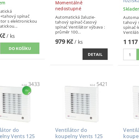
ložisk
dem
Momentálně
nedostupné
Sklad
atická
e+tahový spínač
Automatická žaluzie-
Automat
átor s elektronickou
tahový spínač-časový
tahový 
tickou...
spínač Ventilátor výbava :
spínač-k
průměr 100...
Ventiláto
 Kč
/ ks
979 Kč
1 117
/ ks
DETAIL
3433
5421
Kód:
Kód:
látor do
Ventilátor do
Ventil
elny Vents 125
koupelny Vents 125
koupe