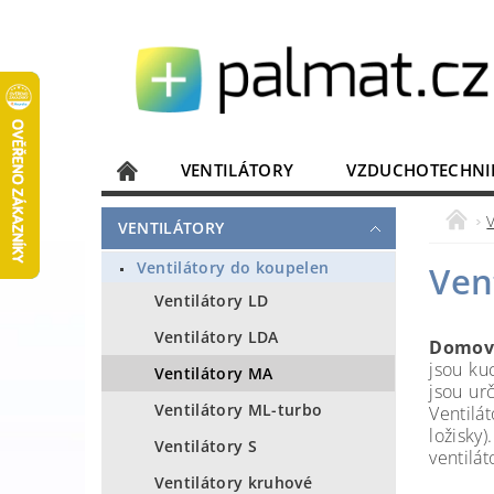
VENTILÁTORY
VZDUCHOTECHNI
JISTIČE, ROZVADĚČE
KOMUNIKACE
VENTILÁTORY
DOMÁCÍ SPOTŘEBIČE
ELEKTRONIKA
Ventilátory do koupelen
Ven
Ventilátory LD
Ventilátory LDA
Domovn
jsou ku
Ventilátory MA
jsou ur
Ventilátory ML-turbo
Ventilá
ložisky
Ventilátory S
ventilát
Ventilátory kruhové