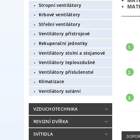
MAT
Stropní ventilátory
MAT
Krbové ventilátory
Střešní ventilátory
Ventilátory přístrojové
Rekuperační jednotky
1.
Ventilátory stolní a stojanové
Ventilátory teplovzdušné
Ventilátory příslušenství
2.
Klimatizace
Ventilátory solární
3.
VZDUCHOTECHNIKA
REVIZNÍ DVÍŘKA
SVÍTIDLA
DOPOR