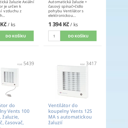
cká žaluzie Axiální
Automatická žaluzie +
or je určen k
časový spínač+čidlo
í vzduchu z
pohybu Ventilátor s
...
elektronickou...
 Kč
1 394 Kč
/ ks
/ ks
5439
3417
Kód:
Kód:
átor do
Ventilátor do
lny Vents 100
koupelny Vents 125
žaluzie,
MA s automatickou
č, časovač,
žaluzií