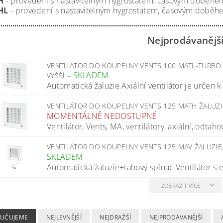
H
- provedení s nastavitelným hygrostatem, časovým doběhem,
HL
- provedení s nastavitelným hygrostatem, časovým doběhem
Nejprodávanějš
VENTILÁTOR DO KOUPELNY VENTS 100 MATL-TURBO Ž
SKLADEM
VYŠŠÍ
–
Automatická žaluzie Axiální ventilátor je určen 
VENTILÁTOR DO KOUPELNY VENTS 125 MATH ŽALUZ
MOMENTÁLNĚ NEDOSTUPNÉ
Ventilátor, Vents, MA, ventilátory, axiální, odtahov
VENTILÁTOR DO KOUPELNY VENTS 125 MAV ŽALUZIE
SKLADEM
Automatická žaluzie+tahový spínač Ventilátor s e
ZOBRAZIT VÍCE
UČUJEME
NEJLEVNĚJŠÍ
NEJDRAŽŠÍ
NEJPRODÁVANĚJŠÍ