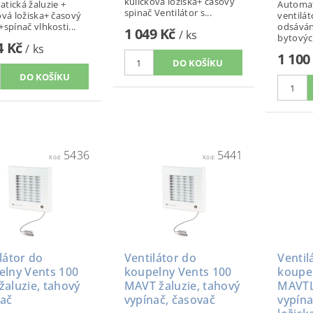
kuličková ložiska+ časový
tická žaluzie +
Automati
spinač Ventilátor s...
ová ložiska+ časový
ventilát
+spínač vlhkosti...
odsáván
1 049 Kč
/ ks
bytových
4 Kč
/ ks
1 100
5436
5441
Kód:
Kód:
látor do
Ventilátor do
Ventil
elny Vents 100
koupelny Vents 100
koupe
aluzie, tahový
MAVT žaluzie, tahový
MAVTL 
nač
vypínač, časovač
vypína