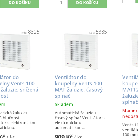
8325
5385
Kód:
Kód:
látor do
Ventilátor do
Ventil
elny Vents 100
koupelny Vents 100
koupe
žaluzie, snížená
MAT žaluzie, časový
MAT12
nost
spínač
žaluzi
spína
dem
Skladem
Momen
tická žaluzie+
Automatická žaluzie +
nedost
á hlučnost
časový spínač Ventilátor s
átor s elektronickou
elektronickou
Vents 1
tickou...
automatickou...
ventilá
100 mm 
 Kč
909 Kč
/ ks
/ ks