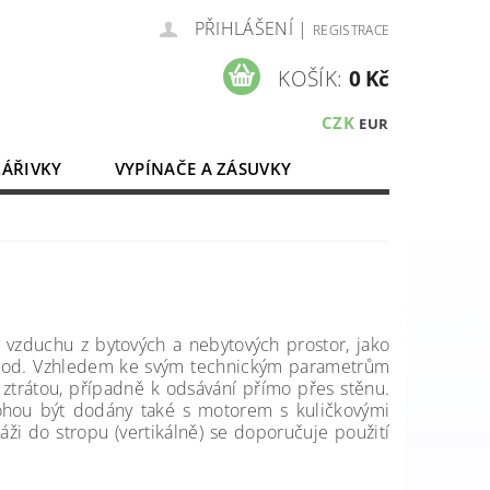
PŘIHLÁŠENÍ
|
REGISTRACE
KOŠÍK:
0 Kč
CZK
EUR
ZÁŘIVKY
VYPÍNAČE A ZÁSUVKY
ELEKTROMATERIÁL
 vzduchu z bytových a nebytových prostor, jako
 a pod. Vzhledem ke svým technickým parametrům
u ztrátou, případně k odsávání přímo přes stěnu.
ohou být dodány také s motorem s kuličkovými
áži do stropu (vertikálně) se doporučuje použití