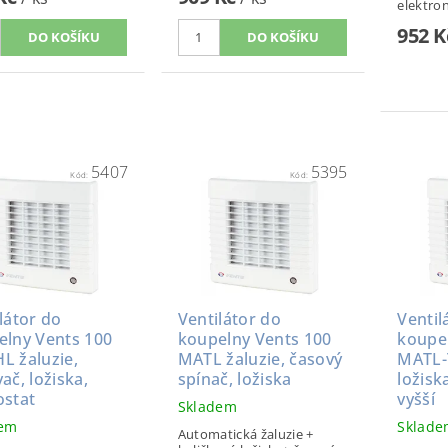
elektron
952 
5407
5395
Kód:
Kód:
látor do
Ventilátor do
Ventil
elny Vents 100
koupelny Vents 100
koupe
L žaluzie,
MATL žaluzie, časový
MATL-
ač, ložiska,
spínač, ložiska
ložisk
ostat
vyšší
Skladem
dem
Sklad
Automatická žaluzie +