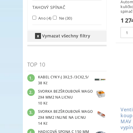
Automa
kuličk
TAHOVÝ SPÍNAČ
spinač
Ano
(4)
Ne
(30)
1 27
Vymazat všechny filtry
TOP 10
KABEL CYKY-J 3X2,5 /3CX2,5/
38 Kč
SVORKA BEZŠROUBOVÁ WAGO
2X4 MM2 NA LICNU
10 Kč
Venti
SVORKA BEZŠROUBOVÁ WAGO
koup
2X4 MM2 INLINE NA LICNU
MAV ž
14 Kč
vypí
HADICOVÁ SPONA C 150 MM