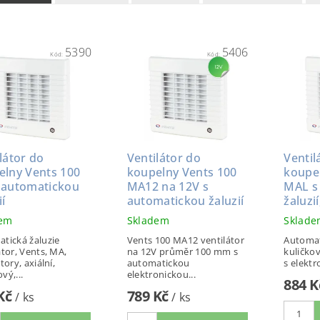
5390
5406
Kód:
Kód:
látor do
Ventilátor do
Ventil
elny Vents 100
koupelny Vents 100
koupe
 automatickou
MA12 na 12V s
MAL s
ií
automatickou žaluzií
žaluzií
dem
Skladem
Sklad
tická žaluzie
Vents 100 MA12 ventilátor
Automat
átor, Vents, MA,
na 12V průměr 100 mm s
kuličkov
tory, axiální,
automatickou
s elektr
vý,...
elektronickou...
884 
 Kč
789 Kč
/ ks
/ ks