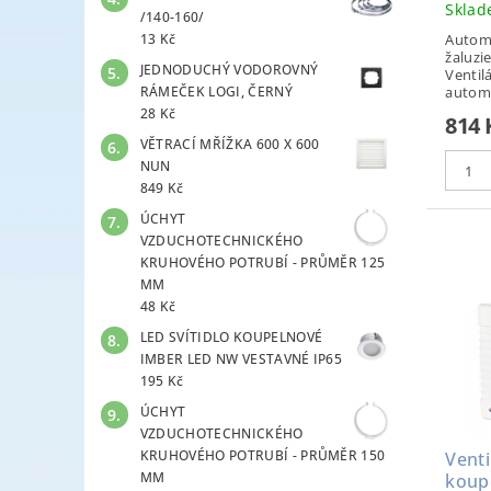
Skla
/140-160/
13 Kč
Autom
žaluzi
JEDNODUCHÝ VODOROVNÝ
Ventil
RÁMEČEK LOGI, ČERNÝ
automa
28 Kč
814
VĚTRACÍ MŘÍŽKA 600 X 600
NUN
849 Kč
ÚCHYT
VZDUCHOTECHNICKÉHO
KRUHOVÉHO POTRUBÍ - PRŮMĚR 125
MM
48 Kč
LED SVÍTIDLO KOUPELNOVÉ
IMBER LED NW VESTAVNÉ IP65
195 Kč
ÚCHYT
VZDUCHOTECHNICKÉHO
KRUHOVÉHO POTRUBÍ - PRŮMĚR 150
Venti
MM
koup