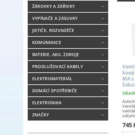
ŽÁROVKY A ZÁŘIVKY
VYPÍNAČE A ZÁSUVKY
JISTIČE, ROZVADĚČE
KOMUNIKACE
BATERIE, AKU, ZDROJE
Venti
PRODLUŽOVACÍ KABELY
koup
MA s
ELEKTROMATERIÁL
žaluz
DOMÁCÍ SPOTŘEBIČE
Skla
Automa
ELEKTRONIKA
Ventil
ventilá
ZNAČKY
odtaho
745