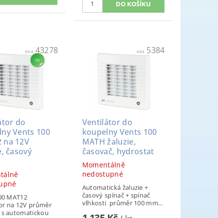
43278
5384
Kód:
Kód:
átor do
Ventilátor do
lny Vents 100
koupelny Vents 100
 na 12V
MATH žaluzie,
e, časový
časovač, hydrostat
č
Momentálně
nedostupné
tálně
upné
Automatická žaluzie +
časový spínač + spínač
00 MAT12
vlhkosti průměr 100 mm...
tor na 12V průměr
s automatickou
1 135 Kč