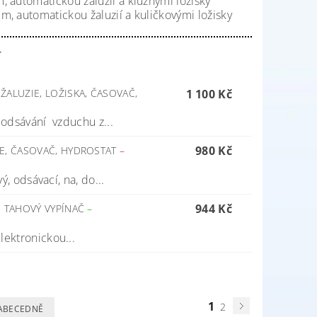
 automatickou žaluzií a kluznými ložisky
, automatickou žaluzií a kuličkovými ložisky
í
ALUZIE, LOŽISKA, ČASOVAČ,
1 100 Kč
k odsávání vzduchu z...
980 Kč
IE, ČASOVAČ, HYDROSTAT
–
ý, odsávací, na, do...
944 Kč
, TAHOVÝ VYPÍNAČ
–
lektronickou...
1
2
ABECEDNĚ