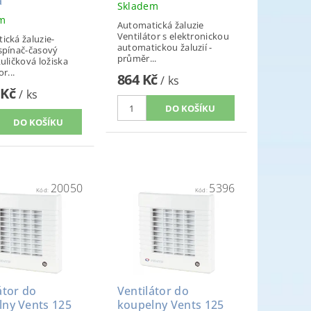
a
Skladem
em
Automatická žaluzie
Ventilátor s elektronickou
ická žaluzie-
automatickou žaluzií -
spínač-časový
průměr...
uličková ložiska
r...
864 Kč
/ ks
 Kč
/ ks
20050
5396
Kód:
Kód:
átor do
Ventilátor do
lny Vents 125
koupelny Vents 125