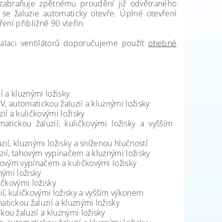
 zabraňuje zpětnému proudění již odvětraného
 se žaluzie automaticky otevře. Úplné otevření
ření přibližně 90 vteřin.
stalaci ventilátorů doporučujeme použít
ohebné
í a kluznými ložisky
, automatickou žaluzií a kluznými ložisky
ií a kuličkovými ložisky
atickou žaluzií, kuličkovými ložisky a vyšším
ií, kluznými ložisky a sníženou hlučností
zií, tahovým vypínačem a kluznými ložisky
ovým vypínačem a kuličkovými ložisky
ými ložisky
čkovými ložisky
, kuličkovými ložisky a vyšším výkonem
ickou žaluzií a kluznými ložisky
u žaluzií a kluznými ložisky