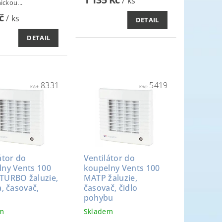
/ ks
ickou...
Kč
/ ks
DETAIL
DETAIL
8331
5419
Kód:
Kód:
átor do
Ventilátor do
lny Vents 100
koupelny Vents 100
TURBO žaluzie,
MATP žaluzie,
a, časovač,
časovač, čidlo
pohybu
em
Skladem