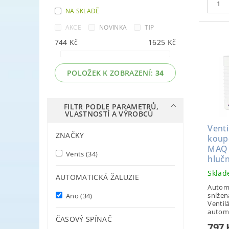
NA SKLADĚ
AKCE
NOVINKA
TIP
744
Kč
1625
Kč
POLOŽEK K ZOBRAZENÍ:
34
FILTR PODLE PARAMETRŮ,
VLASTNOSTÍ A VÝROBCŮ
Venti
ZNAČKY
koup
MAQ 
Vents
(34)
hluč
Skla
AUTOMATICKÁ ŽALUZIE
Automa
snížen
Ano
(34)
Ventil
automa
ČASOVÝ SPÍNAČ
797