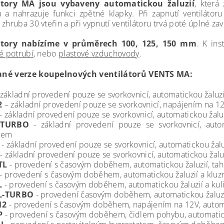
átory MA jsou vybaveny automatickou žaluzií
, která
 a nahrazuje funkci zpětné klapky. Při zapnutí ventilátoru
zhruba 30 vteřin a při vypnutí ventilátoru trvá poté úplné zav
átory nabízíme v průměrech 100, 125, 150 mm
. K in
vé potrubí
, nebo
plastové vzduchovody
.
né verze koupelnových ventilátorů VENTS MA:
 základní provedení pouze se svorkovnicí, automatickou žaluzi
2
– základní provedení pouze se svorkovnicí, napájením na 12V
- základní provedení pouze se svorkovnicí, automatickou žaluz
-TURBO
- základní provedení pouze se svorkovnicí, autom
nem
- základní provedení pouze se svorkovnicí, automatickou žaluz
- základní provedení pouze se svorkovnicí, automatickou žalu
TL
- provedení s časovým doběhem, automatickou žaluzií, tah
- provedení s časovým doběhem, automatickou žaluzií a kluzn
L
- provedení s časovým doběhem, automatickou žaluzií a kuli
L-TURBO
- provedení časovým doběhem, automatickou žaluzií
12
- provedení s časovým doběhem, napájením na 12V, automat
P
- provedení s časovým doběhem, čidlem pohybu, automaticko