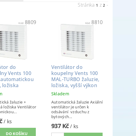
Stránka
z
-
1
2
8809
8810
Kód:
Kód:
átor do
Ventilátor do
lny Vents 100
koupelny Vents 100
 automatickou
MAL-TURBO žaluzie,
, ložiska
ložiska, vyšší výkon
em
Skladem
ická žaluzie +
Automatická žaluzie Axiální
á ložiska Ventilátor
ventilátor je určen k
onickou...
odsávání vzduchu z
bytových...
Kč
/ ks
937 Kč
/ ks