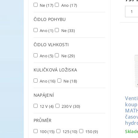
Ne
(17)
Ano
(17)
ČIDLO POHYBU
Ano
(1)
Ne
(33)
ČIDLO VLHKOSTI
Ano
(5)
Ne
(29)
KULIČKOVÁ LOŽISKA
Ano
(16)
Ne
(18)
NAPÁJENÍ
Venti
koup
12 V
(4)
230 V
(30)
MATH
časov
PRŮMĚR
hydr
Skla
100
(15)
125
(10)
150
(9)