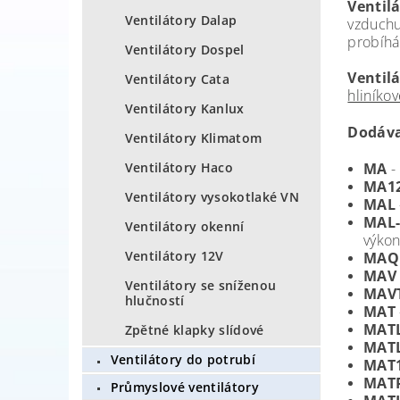
Ventil
Ventilátory Dalap
vzduchu
probíhá 
Ventilátory Dospel
Ventil
Ventilátory Cata
hliníko
Ventilátory Kanlux
Dodáva
Ventilátory Klimatom
Ventilátory Haco
MA
-
MA1
Ventilátory vysokotlaké VN
MAL
MAL
Ventilátory okenní
výko
Ventilátory 12V
MAQ
MAV
Ventilátory se sníženou
MAV
hlučností
MAT
MAT
Zpětné klapky slídové
MAT
Ventilátory do potrubí
MAT
MAT
Průmyslové ventilátory