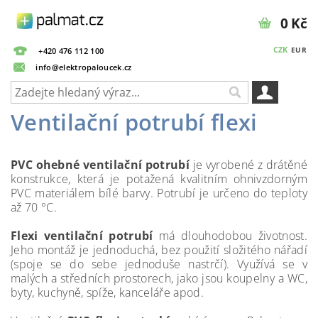
0 Kč
CZK
EUR
+420 476 112 100
info@elektropaloucek.cz
Ventilační potrubí flexi
PVC ohebné ventilační potrubí
je vyrobené z drátěné
konstrukce, která je potažená kvalitním ohnivzdorným
PVC materiálem bílé barvy. Potrubí je určeno do teploty
až 70 °C.
Flexi ventilační potrubí
má dlouhodobou životnost.
Jeho montáž je jednoduchá, bez použití složitého nářadí
(spoje se do sebe jednoduše nastrčí). Využívá se v
malých a středních prostorech, jako jsou koupelny a WC,
byty, kuchyně, spíže, kanceláře apod.