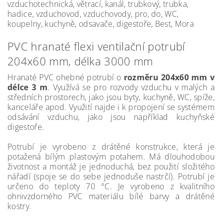
vzduchotechnická, větrací, kanál, trubkový, trubka,
hadice, vzduchovod, vzduchovody, pro, do, WC,
koupelny, kuchyně, odsavače, digestoře, Best, Mora
PVC hranaté flexi ventilační potrubí
204x60 mm, délka 3000 mm
Hranaté PVC ohebné potrubí o
rozměru 204x60 mm v
délce 3 m
. Využívá se pro rozvody vzduchu v malých a
středních prostorech, jako jsou byty, kuchyně, WC, spíže,
kanceláře apod. Využití najde i k propojení se systémem
odsávání vzduchu, jako jsou například kuchyňské
digestoře.
Potrubí je vyrobeno z drátěné konstrukce, která je
potažená bílým plastovým potahem. Má dlouhodobou
životnost a montáž je jednoduchá, bez použití složitého
nářadí (spoje se do sebe jednoduše nastrčí). Potrubí je
určeno do teploty 70 °C. Je vyrobeno z kvalitního
ohnivzdorného PVC materiálu bílé barvy a drátěné
kostry.