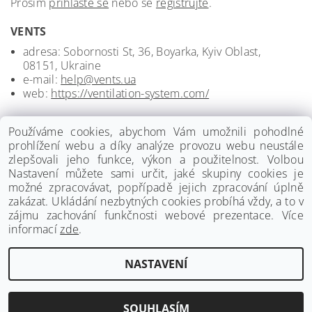
Prosím
přihlaste se
nebo se
registrujte
.
VENTS
adresa: Sobornosti St, 36, Boyarka, Kyiv Oblast,
08151, Ukraine
e-mail:
help@vents.ua
web:
https://ventilation-system.com/
Používáme cookies, abychom Vám umožnili pohodlné
prohlížení webu a díky analýze provozu webu neustále
zlepšovali jeho funkce, výkon a použitelnost. Volbou
Nastavení můžete sami určit, jaké skupiny cookies je
možné zpracovávat, popřípadě jejich zpracování úplně
zakázat. Ukládání nezbytných cookies probíhá vždy, a to v
zájmu zachování funkčnosti webové prezentace. Více
informací
zde
.
www.palmat.cz
|
www.vzduchotechnika-ventilatory.cz
NASTAVENÍ
Upravit nastavení cookies
2026 ©
Palmat.cz
, všechna práva vyhrazena
Vytvořil Shoptet
SOUHLASÍM