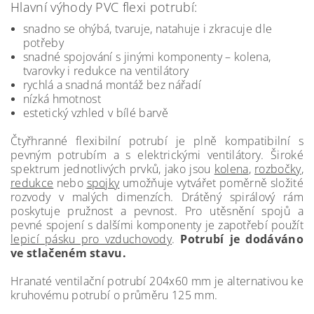
Hlavní výhody PVC flexi potrubí:
snadno se ohýbá, tvaruje, natahuje i zkracuje dle
potřeby
snadné spojování s jinými komponenty – kolena,
tvarovky i redukce na ventilátory
rychlá a snadná montáž bez nářadí
nízká hmotnost
estetický vzhled v bílé barvě
Čtyřhranné flexibilní potrubí je plně kompatibilní s
pevným potrubím a s elektrickými ventilátory. Široké
spektrum jednotlivých prvků, jako jsou
kolena
,
rozbočky
,
redukce
nebo
spojky
umožňuje vytvářet poměrně složité
rozvody v malých dimenzích. Drátěný spirálový rám
poskytuje pružnost a pevnost. Pro utěsnění spojů a
pevné spojení s dalšími komponenty je zapotřebí použít
lepicí pásku pro vzduchovody
.
Potrubí je dodáváno
ve stlačeném stavu.
Hranaté ventilační potrubí 204x60 mm je alternativou ke
kruhovému potrubí o průměru 125 mm.