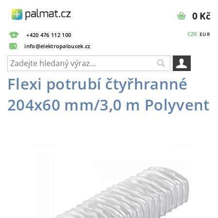
0 Kč
CZK
EUR
+420 476 112 100
info@elektropaloucek.cz
Flexi potrubí čtyřhranné
204x60 mm/3,0 m Polyvent