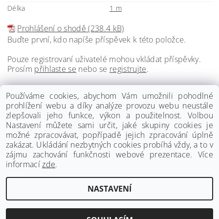
Délka
1 m
Prohlášení o shodě (238.4 kB)
Buďte první, kdo napíše příspěvek k této položce.
Pouze registrovaní uživatelé mohou vkládat příspěvky.
Prosím
přihlaste se
nebo se
registrujte
.
Používáme cookies, abychom Vám umožnili pohodlné
prohlížení webu a díky analýze provozu webu neustále
zlepšovali jeho funkce, výkon a použitelnost. Volbou
Nastavení můžete sami určit, jaké skupiny cookies je
možné zpracovávat, popřípadě jejich zpracování úplně
zakázat. Ukládání nezbytných cookies probíhá vždy, a to v
zájmu zachování funkčnosti webové prezentace. Více
informací
zde
.
www.palmat.cz
|
www.vzduchotechnika-ventilatory.cz
NASTAVENÍ
Upravit nastavení cookies
2026 ©
Palmat.cz
, všechna práva vyhrazena
Vytvořil Shoptet