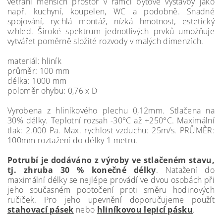
větrání menších prostor v rámci bytové výstavby jako
např. kuchyní, koupelen, WC a podobně. Snadné
spojování, rychlá montáž, nízká hmotnost, estetický
vzhled. Široké spektrum jednotlivých prvků umožňuje
vytvářet poměrně složité rozvody v malých dimenzích.
materiál: hliník
průměr: 100 mm
délka: 1000 mm
poloměr ohybu: 0,76 x D
Vyrobena z hliníkového plechu 0,12mm. Stlačena na
30% délky. Teplotní rozsah -30°C až +250°C. Maximální
tlak: 2.000 Pa. Max. rychlost vzduchu: 25m/s. PRŮMĚR:
100mm roztažení do délky 1 metru.
Potrubí je dodáváno z výroby ve stlačeném stavu,
tj. zhruba 30 % konečné délky
. Natažení do
maximální délky se nejlépe provádí ve dvou osobách při
jeho současném pootočení proti směru hodinových
ručiček. Pro jeho upevnění doporučujeme použít
stahovací pásek
nebo
hliníkovou lepicí pásku
.