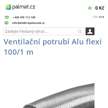
0 Kč
CZK
EUR
+420 476 112 100
info@elektropaloucek.cz
Ventilační potrubí Alu flexi
100/1 m