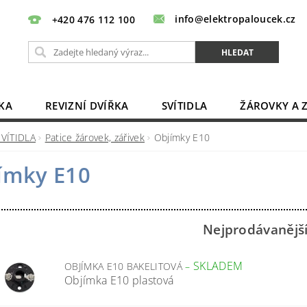
info@elektropaloucek.cz
+420 476 112 100
KA
REVIZNÍ DVÍŘKA
SVÍTIDLA
ŽÁROVKY A 
BATERIE, AKU, ZDROJE
PRODLUŽOVACÍ KABELY
SVÍTIDLA
Patice žárovek, zářivek
Objímky E10
OBCHODNÍ PODMÍNKY
KONTAKTY
ímky E10
Nejprodávanějš
SKLADEM
OBJÍMKA E10 BAKELITOVÁ
–
Objímka E10 plastová