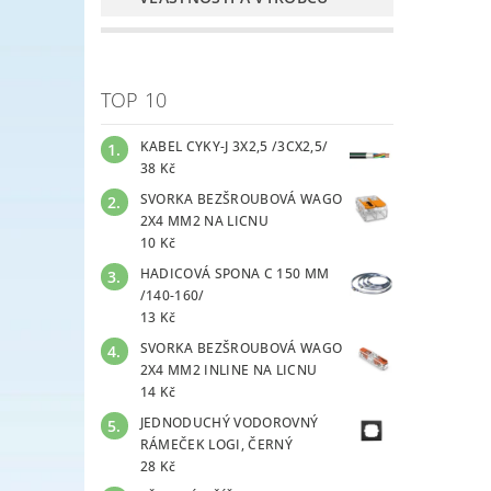
TOP 10
KABEL CYKY-J 3X2,5 /3CX2,5/
38 Kč
SVORKA BEZŠROUBOVÁ WAGO
2X4 MM2 NA LICNU
10 Kč
HADICOVÁ SPONA C 150 MM
/140-160/
13 Kč
SVORKA BEZŠROUBOVÁ WAGO
2X4 MM2 INLINE NA LICNU
14 Kč
JEDNODUCHÝ VODOROVNÝ
RÁMEČEK LOGI, ČERNÝ
28 Kč