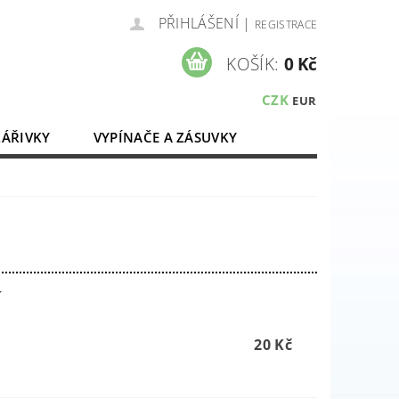
PŘIHLÁŠENÍ
|
REGISTRACE
KOŠÍK:
0 Kč
CZK
EUR
ZÁŘIVKY
VYPÍNAČE A ZÁSUVKY
ELEKTROMATERIÁL
í
20 Kč