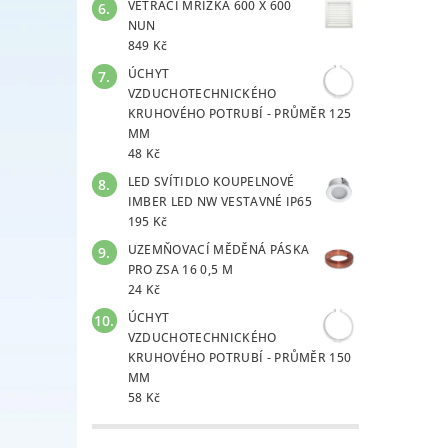
VĚTRACÍ MŘÍŽKA 600 X 600
NUN
849 Kč
ÚCHYT
VZDUCHOTECHNICKÉHO
KRUHOVÉHO POTRUBÍ - PRŮMĚR 125
MM
48 Kč
LED SVÍTIDLO KOUPELNOVÉ
IMBER LED NW VESTAVNÉ IP65
195 Kč
UZEMŇOVACÍ MĚDĚNÁ PÁSKA
PRO ZSA 16 0,5 M
24 Kč
ÚCHYT
VZDUCHOTECHNICKÉHO
KRUHOVÉHO POTRUBÍ - PRŮMĚR 150
MM
58 Kč