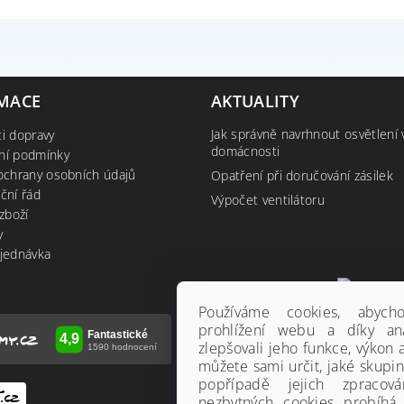
MACE
AKTUALITY
Jak správně navrhnout osvětlení 
i dopravy
domácnosti
ní podmínky
ochrany osobních údajů
Opatření při doručování zásilek
ční řád
Výpočet ventilátoru
zboží
y
jednávka
Používáme cookies, abyc
prohlížení webu a díky an
zlepšovali jeho funkce, výkon 
můžete sami určit, jaké skupi
popřípadě jejich zpracov
nezbytných cookies probíhá