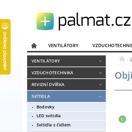
VENTILÁTORY
VZDUCHOTECHNI
JISTIČE, ROZVADĚČE
KOMUNIKACE
VENTILÁTORY
DOMÁCÍ SPOTŘEBIČE
ELEKTRONIKA
Obj
VZDUCHOTECHNIKA
REVIZNÍ DVÍŘKA
SVÍTIDLA
Bodovky
LED svítidla
1.
Svítidla s čidlem