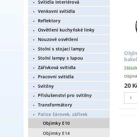
Svítidla interiérová
Venkovní svítidla
Reflektory
Osvětlení kuchyňské linky
Nouzové osvětlení
Stolní s stojací lampy
Objí
Stolní lampy s lupou
bakel
Zářivková svítidla
Skla
Objímk
Pracovní svítidla
20 
Svítilny
Příslušenství pro svítilny
Transformátory
Patice žárovek, zářivek
Objímky E10
Objímky E14