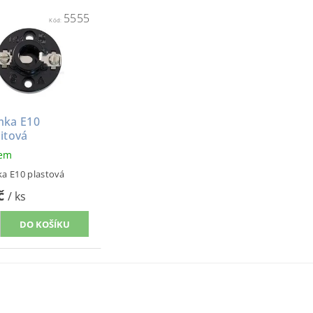
5555
Kód:
mka E10
itová
dem
a E10 plastová
Kč
/ ks