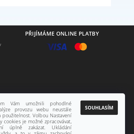
PŘIJÍMÁME ONLINE PLATBY
v
hom Vám umožnili pohodlné
SOUHLASÍM
alýze provozu webu neustále
a použitelnost. Volbou Nastavení
ny cookies je možné zpracovávat,
ání úplně zakázat. Ukládání
 vždy, a to v zájmu zachování