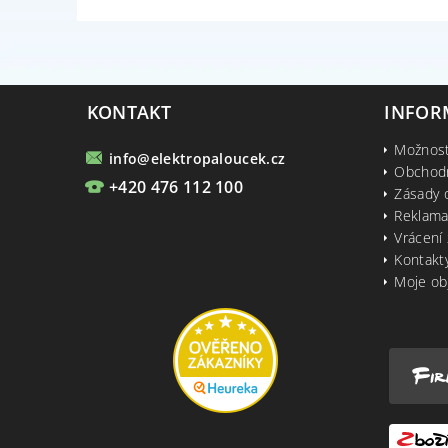
KONTAKT
INFOR
Možnost
info
@
elektropaloucek.cz
Obchod
+420 476 112 100
Zásady 
Reklama
Vrácení 
Kontakt
Moje ob