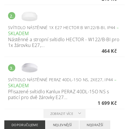
2.
SVÍTIDLO NÁSTĚNNÉ 1X E27 HECTOR B W122/B-BI, IP44
–
SKLADEM
Nástěnné a stropní svítidlo HECTOR - W122/B-BI pro
1x žárovku E27,...
464 Kč
3.
SVÍTIDLO NÁSTĚNNÉ PERAZ 40DL-15O NS, 2XE27, IP44
–
SKLADEM
Přisazené svítidlo Kanlux PERAZ 40DL-15O NS s
paticí pro dvě žárovky E27...
1 699 Kč
ZOBRAZIT VÍCE
DOPORUČUJEME
NEJLEVNĚJŠÍ
NEJDRAŽŠÍ