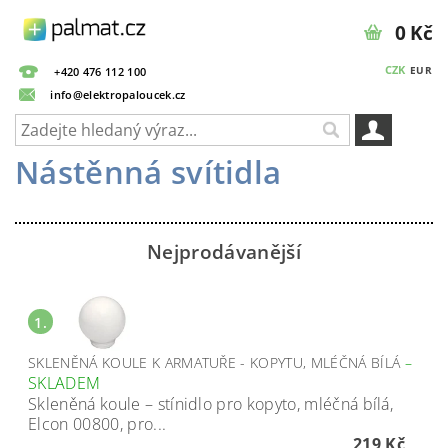
0 Kč
CZK
EUR
+420 476 112 100
info@elektropaloucek.cz
Nástěnná svítidla
Nejprodávanější
1.
SKLENĚNÁ KOULE K ARMATUŘE - KOPYTU, MLÉČNÁ BÍLÁ
–
SKLADEM
Skleněná koule – stínidlo pro kopyto, mléčná bílá,
Elcon 00800, pro...
219 Kč