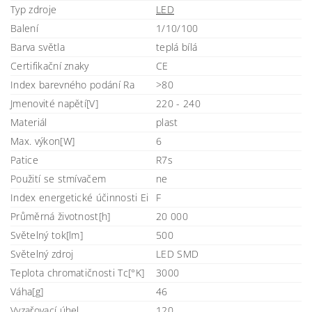
Typ zdroje
LED
Balení
1/10/100
Barva světla
teplá bílá
Certifikační znaky
CE
Index barevného podání Ra
>80
Jmenovité napětí[V]
220 - 240
Materiál
plast
Max. výkon[W]
6
Patice
R7s
Použití se stmívačem
ne
Index energetické účinnosti Ei
F
Průměrná životnost[h]
20 000
Světelný tok[lm]
500
Světelný zdroj
LED SMD
Teplota chromatičnosti Tc[°K]
3000
Váha[g]
46
Vyzařovací úhel
120