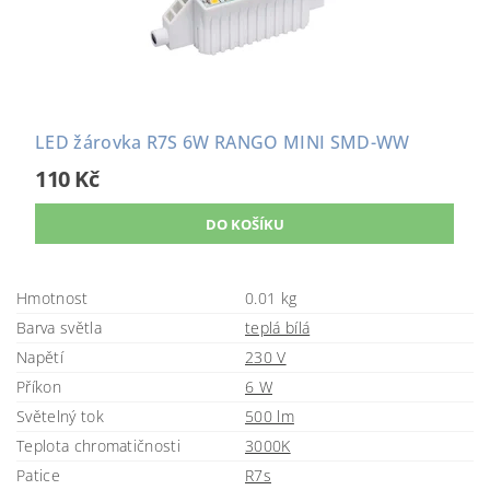
LED žárovka R7S 6W RANGO MINI SMD-WW
110 Kč
Hmotnost
0.01 kg
Barva světla
teplá bílá
Napětí
230 V
Příkon
6 W
Světelný tok
500 lm
Teplota chromatičnosti
3000K
Patice
R7s