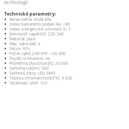
technologií.
Technické parametry:
Barva světla: teplá bílá
Index barevného podání Ra: >80
Index energetické účinnosti Ei: F
Jmenovité napětí[V]: 220-240
Materiál: plast
Max. výkon[W]: 6
Patice: R7s
Počet cyklů ZAP/VYP: >20 000
Použití stmívačem: ne
Průměrná živostnost[h]: 20 000
Světelný tok[lm]: 500
Světelný zdroj: LED SMD
Teplota chromatičnosti[°K]: 3 000
Vyzařovací úhel: 120