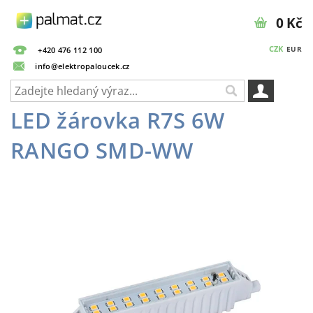
0 Kč
CZK
EUR
+420 476 112 100
info@elektropaloucek.cz
LED žárovka R7S 6W
RANGO SMD-WW