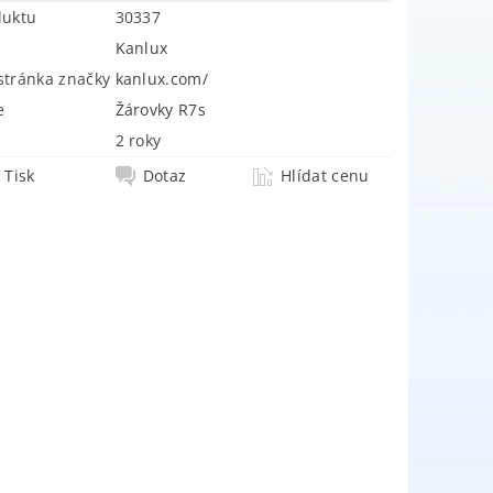
duktu
30337
Kanlux
tránka značky
kanlux.com/
e
Žárovky R7s
2 roky
Tisk
Dotaz
Hlídat cenu