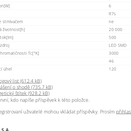
on[W]
6
R7s
se stmívačem
ne
 životnost[h]
20 000
tok[lm]
500
zdroj
LED SMD
chromatičnosti Tc[°K]
3000
46
cí úhel
120
ogový list (612.4 kB)
ášení o shodě (735.7 kB)
etický štítek (928.2 kB)
rvní, kdo napíše příspěvek k této položce.
egistrovaní uživatelé mohou vkládat příspěvky. Prosím
přihlas
 S.A.