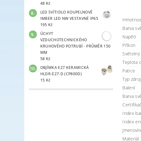
48 Kč
LED SVÍTIDLO KOUPELNOVÉ
IMBER LED NW VESTAVNÉ IP65
Hmotnos
195 Kč
Barva svě
ÚCHYT
Napětí
VZDUCHOTECHNICKÉHO
Příkon
KRUHOVÉHO POTRUBÍ - PRŮMĚR 150
MM
Světelný
58 Kč
Teplota 
OBJÍMKA E27 KERAMICKÁ
Patice
HLDR-E27-D (CP800D)
Typ zdro
15 Kč
Balení
Barva svě
Certifika
Index ba
Index en
Jmenovit
Materiál