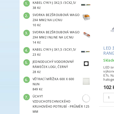
KABEL CYKY-J 3X2,5 /3CX2,5/
38 Kč
SVORKA BEZŠROUBOVÁ WAGO
2X4 MM2 NA LICNU
10 Kč
SVORKA BEZŠROUBOVÁ WAGO
2X4 MM2 INLINE NA LICNU
14 Kč
LED 
KABEL CYKY-J 3X1,5 /3CX1,5/
RAN
23 Kč
Skla
JEDNODUCHÝ VODOROVNÝ
RÁMEČEK LOGI, ČERNÝ
LED sv
výkon
28 Kč
E7s. N
VĚTRACÍ MŘÍŽKA 600 X 600
haloge
NUN
102 
849 Kč
ÚCHYT
VZDUCHOTECHNICKÉHO
KRUHOVÉHO POTRUBÍ - PRŮMĚR 125
MM