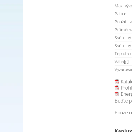
Max. výk
Patice
Použití 
Průměrná
Světelný 
Světelný 
Teplota 
Váha[g]
Vyzařova
Katal
Prohl
Energ
Buďte p
Pouze r
Kanlux