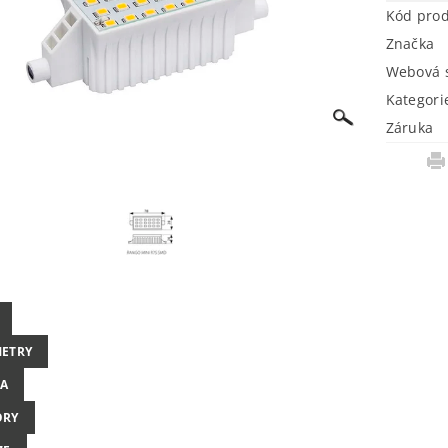
Kód pro
Značka
Webová s
Kategori
Záruka
ETRY
A
ORY