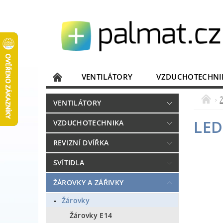
VENTILÁTORY
VZDUCHOTECHNI
JISTIČE, ROZVADĚČE
KOMUNIKACE
VENTILÁTORY
DOMÁCÍ SPOTŘEBIČE
ELEKTRONIKA
LED
VZDUCHOTECHNIKA
REVIZNÍ DVÍŘKA
SVÍTIDLA
ŽÁROVKY A ZÁŘIVKY
Žárovky
Žárovky E14