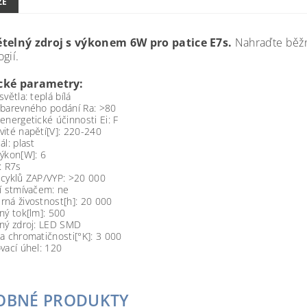
ZE
ětelný zdroj s výkonem 6W pro patice E7s.
Nahraďte běžn
gií.
cké parametry:
světla: teplá bílá
 barevného podání Ra: >80
energetické účinnosti Ei: F
ité napětí[V]: 220-240
ál: plast
ýkon[W]: 6
: R7s
 cyklů ZAP/VYP: >20 000
í stmívačem: ne
ná živostnost[h]: 20 000
ný tok[lm]: 500
lný zdroj: LED SMD
a chromatičnosti[°K]: 3 000
vací úhel: 120
OBNÉ PRODUKTY