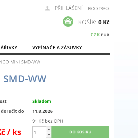
PŘIHLÁŠENÍ
|
REGISTRACE
KOŠÍK:
0 Kč
CZK
EUR
ZÁŘIVKY
VYPÍNAČE A ZÁSUVKY
ELEKTROMATERIÁL
RANGO MINI SMD-WW
NI SMD-WW
ost
Skladem
doručit do
11.8.2026
91 Kč bez DPH
Kč
/ ks