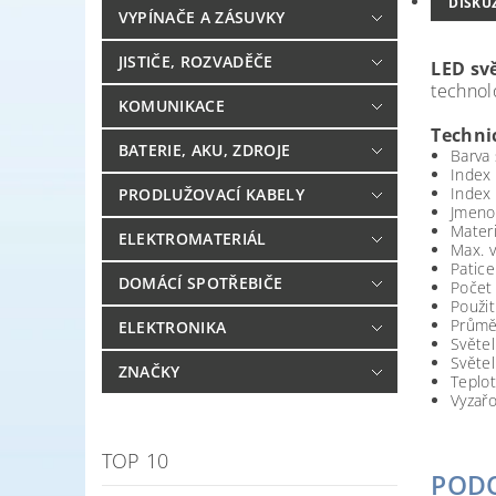
DISKU
VYPÍNAČE A ZÁSUVKY
JISTIČE, ROZVADĚČE
LED sv
technolo
KOMUNIKACE
Techni
BATERIE, AKU, ZDROJE
Barva 
Index
Index 
PRODLUŽOVACÍ KABELY
Jmenov
Materi
ELEKTROMATERIÁL
Max. v
Patice
DOMÁCÍ SPOTŘEBIČE
Počet
Použit
Průměr
ELEKTRONIKA
Světel
Světe
ZNAČKY
Teplot
Vyzařo
TOP 10
POD