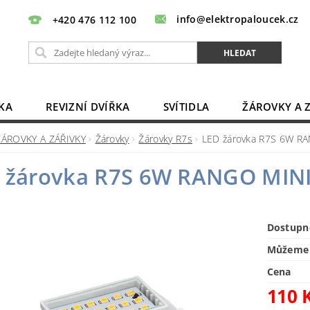
info@elektropaloucek.cz
+420 476 112 100
KA
REVIZNÍ DVÍŘKA
SVÍTIDLA
ŽÁROVKY A 
BATERIE, AKU, ZDROJE
PRODLUŽOVACÍ KABELY
ŽÁROVKY A ZÁŘIVKY
Žárovky
Žárovky R7s
LED žárovka R7S 6W 
OBCHODNÍ PODMÍNKY
KONTAKTY
 žárovka R7S 6W RANGO MI
Dostupn
Můžeme 
Cena
110 