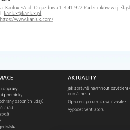
a: Kanlux SA ul. Objazdowa 1-3 41-922 Radzionków woj. śląs
l:
kanlux@kanlux.pl
https://www.kanlux.com/
MACE
AKTUALITY
Jak správně navrhnout osvětlení 
i dopravy
domácnosti
ní podmínky
ochrany osobních údajů
Opatření při doručování zásilek
ční řád
Výpočet ventilátoru
zboží
y
jednávka