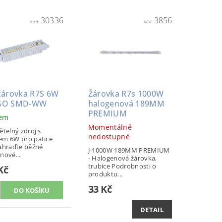
30336
3856
Kód:
Kód:
žárovka R7S 6W
Žárovka R7s 1000W
GO SMD-WW
halogenová 189MM
PREMIUM
dem
Momentálně
ětelný zdroj s
nedostupné
em 6W pro patice
ahraďte běžné
J-1000W 189MM PREMIUM
nové...
- Halogenová žárovka,
trubice Podrobnosti o
Kč
produktu...
33 Kč
DETAIL