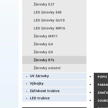
Žárovky E27
LED žárovky E40
LED žárovky GU10
LED žárovky MR16
Žárovky MR11
Žárovky G4
Žárovky G9
Žárovky R7s
Žárovky ostatní
UV žárovky
POPIS
Výbojky
PARAM
Zářivkové trubice
ZNAČK
LED trubice
SOUB