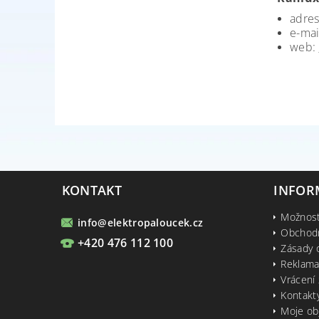
adres
e-mai
web:
KONTAKT
INFOR
Možnost
info
@
elektropaloucek.cz
Obchod
+420 476 112 100
Zásady 
Reklama
Vrácení 
Kontakt
Moje ob