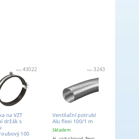
43022
3243
Kód:
Kód:
ka na VZT
Ventilační potrubí
í držák s
Alu flexi 100/1 m
u
Skladem
roubový 100
AL, vzduchovod, flexo,