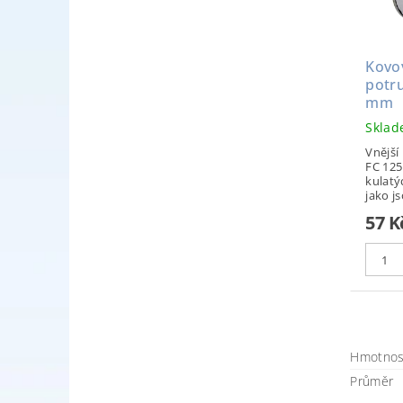
Kovo
potru
mm
Skla
Vnější
FC 125
kulat
jako js
57 K
Hmotnos
Průměr