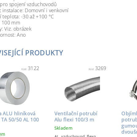
: pro spojení vzduchovodů
 instalace: Domovní i venkovní
í teplota: -30 až +100 °C
: 100 mm
: Viz. obrázek
ornost: Ano
ISEJÍCÍ PRODUKTY
3122
3269
Kód:
Kód:
a ALU hliníková
Ventilační potrubí
Objím
í TA 50/50 AL 100
Alu flexi 100/3 m
potrub
gumo
Skladem
dvouš
dem
AL, vzduchovod, flexo,