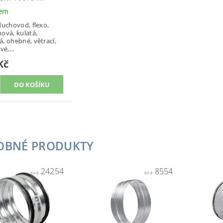
dem
duchovod, flexo,
ová, kulatá,
, ohebné, větrací,
vé,...
Kč
OBNÉ PRODUKTY
24254
8554
Kód:
Kód: