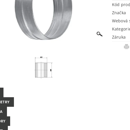
Kód pro
Značka
Webová s
Kategori
Záruka
ETRY
A
ORY