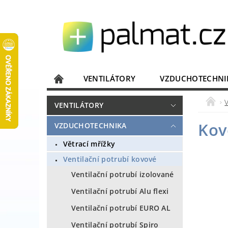
VENTILÁTORY
VZDUCHOTECHNI
JISTIČE, ROZVADĚČE
KOMUNIKACE
VENTILÁTORY
DOMÁCÍ SPOTŘEBIČE
ELEKTRONIKA
Kov
VZDUCHOTECHNIKA
Větrací mřížky
Ventilační potrubí kovové
Ventilační potrubí izolované
Ventilační potrubí Alu flexi
Ventilační potrubí EURO AL
Ventilační potrubí Spiro