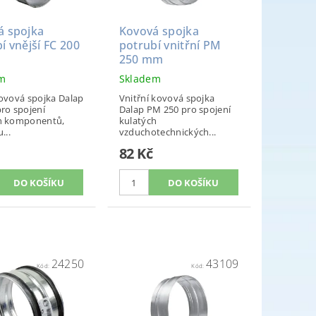
á spojka
Kovová spojka
í vnější FC 200
potrubí vnitřní PM
250 mm
em
Skladem
kovová spojka Dalap
Vnitřní kovová spojka
pro spojení
Dalap PM 250 pro spojení
h komponentů,
kulatých
...
vzduchotechnických...
82 Kč
24250
43109
Kód:
Kód: