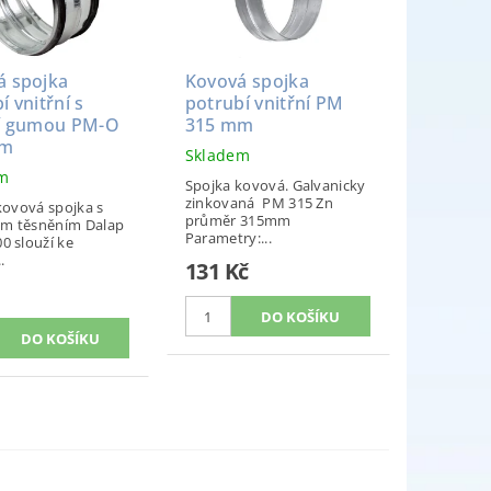
á spojka
Kovová spojka
í vnitřní s
potrubí vnitřní PM
cí gumou PM-O
315 mm
mm
Skladem
em
Spojka kovová. Galvanicky
zinkovaná PM 315 Zn
kovová spojka s
průměr 315mm
m těsněním Dalap
Parametry:...
0 slouží ke
.
131 Kč