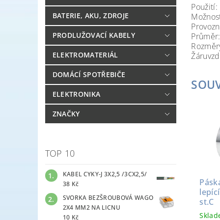
Použití
BATERIE, AKU, ZDROJE
Možnost
Provozn
PRODLUŽOVACÍ KABELY
Průměr
Rozměry
ELEKTROMATERIÁL
Žáruvzd
DOMÁCÍ SPOTŘEBIČE
SOUV
ELEKTRONIKA
ZNAČKY
TOP 10
KABEL CYKY-J 3X2,5 /3CX2,5/
Pásk
38 Kč
lepíc
SVORKA BEZŠROUBOVÁ WAGO
st.C
2X4 MM2 NA LICNU
Skla
10 Kč