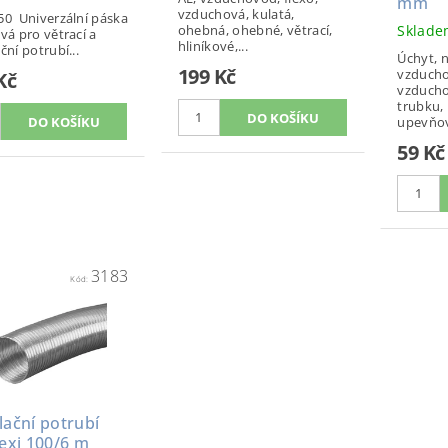
mm
vzduchová, kulatá,
50 Univerzální páska
ohebná, ohebné, větrací,
Sklad
ová pro větrací a
hliníkové,...
ční potrubí...
Úchyt, n
199 Kč
vzducho
Kč
vzducho
trubku,
upevňova
59 Kč
3183
Kód:
lační potrubí
lexi 100/6 m