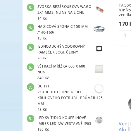
TA 50/
SVORKA BEZŠROUBOVÁ WAGO
hliník
2X4 MM2 INLINE NA LICNU
ventila
14 Kč
170 
HADICOVÁ SPONA C 150 MM
/140-160/
13 Kč
JEDNODUCHÝ VODOROVNÝ
RÁMEČEK LOGI, ČERNÝ
28 Kč
VĚTRACÍ MŘÍŽKA 600 X 600
NUN
849 Kč
ÚCHYT
VZDUCHOTECHNICKÉHO
KRUHOVÉHO POTRUBÍ - PRŮMĚR 125
MM
48 Kč
LED SVÍTIDLO KOUPELNOVÉ
Venti
IMBER LED NW VESTAVNÉ IP65
Alu f
195 Kč