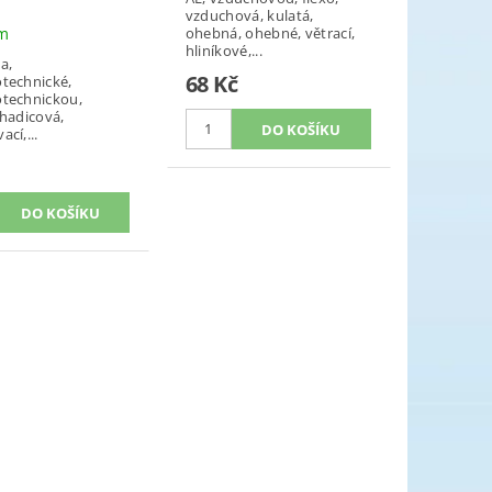
vzduchová, kulatá,
em
ohebná, ohebné, větrací,
hliníkové,...
a,
68 Kč
technické,
technickou,
 hadicová,
cí,...