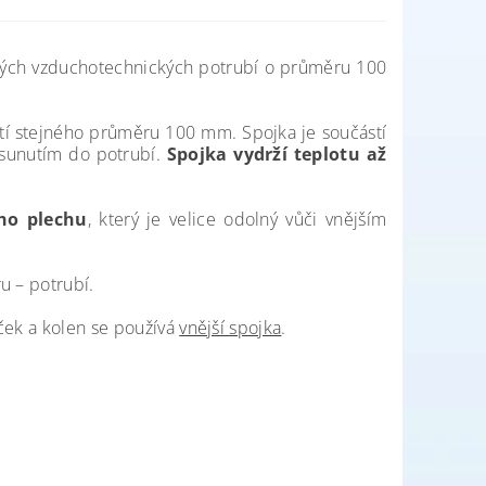
tých vzduchotechnických potrubí o průměru 100
stí stejného průměru 100 mm. Spojka je součástí
zasunutím do potrubí.
Spojka vydrží teplotu až
ho plechu
, který je velice odolný vůči vnějším
u – potrubí.
ček a kolen se používá
vnější spojka
.