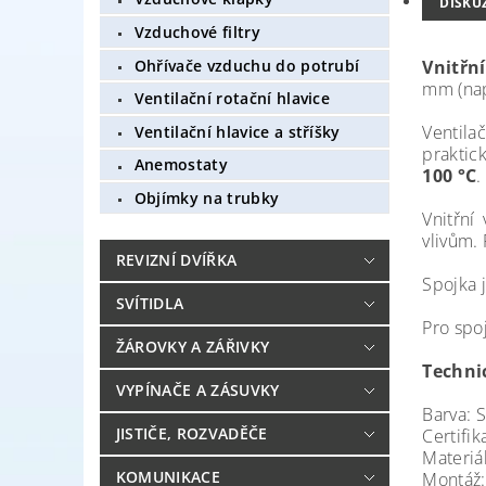
DISKU
Vzduchové filtry
Ohřívače vzduchu do potrubí
Vnitřn
mm (např
Ventilační rotační hlavice
Ventila
Ventilační hlavice a stříšky
praktic
Anemostaty
100 °C
.
Objímky na trubky
Vnitřní
vlivům. 
REVIZNÍ DVÍŘKA
Spojka 
SVÍTIDLA
Pro spo
ŽÁROVKY A ZÁŘIVKY
Techni
VYPÍNAČE A ZÁSUVKY
Barva: S
JISTIČE, ROZVADĚČE
Certifik
Materiá
KOMUNIKACE
Montáž: