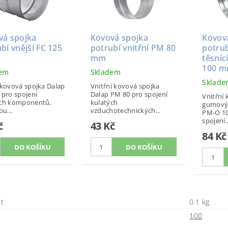
vá spojka
Kovová spojka
Kovov
bí vnější FC 125
potrubí vnitřní PM 80
potrub
mm
těsní
100 
dem
Skladem
Sklad
 kovová spojka Dalap
Vnitřní kovová spojka
 pro spojení
Dalap PM 80 pro spojení
Vnitřní 
ých komponentů,
kulatých
gumový
ou...
vzduchotechnických...
PM-O 10
spojení..
č
43 Kč
84 Kč
t
0.1 kg
100