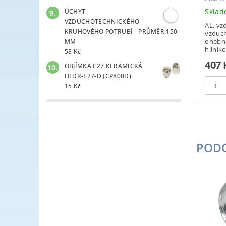
Skla
ÚCHYT
VZDUCHOTECHNICKÉHO
AL, vz
KRUHOVÉHO POTRUBÍ - PRŮMĚR 150
vzduch
ohebná
MM
hliníko
58 Kč
407 
OBJÍMKA E27 KERAMICKÁ
HLDR-E27-D (CP800D)
15 Kč
POD