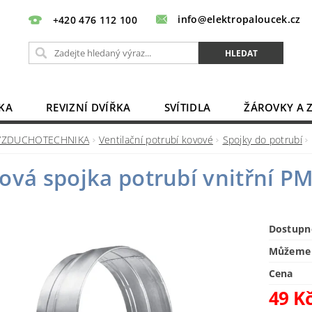
info@elektropaloucek.cz
+420 476 112 100
KA
REVIZNÍ DVÍŘKA
SVÍTIDLA
ŽÁROVKY A 
BATERIE, AKU, ZDROJE
PRODLUŽOVACÍ KABELY
VZDUCHOTECHNIKA
Ventilační potrubí kovové
Spojky do potrubí
OBCHODNÍ PODMÍNKY
KONTAKTY
ová spojka potrubí vnitřní 
Dostupn
Můžeme 
Cena
49 K