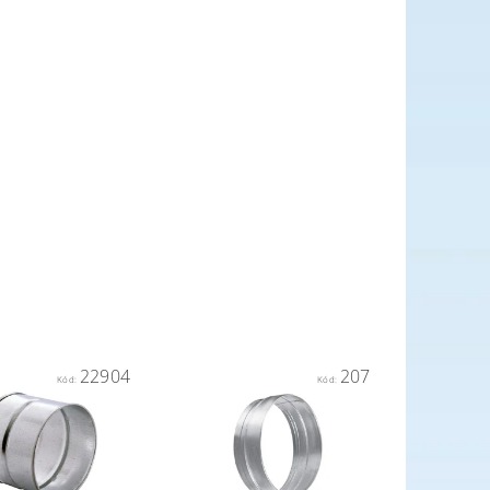
22904
207
Kód:
Kód: