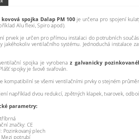
ZE
í kovová spojka Dalap PM 100
je určena pro spojení kula
íklad Alu flexi, Spiro apod).
ční prvek je určen pro přímou instalaci do potrubních součá
ky jakéhokoliv ventilačního systému. Jednoduchá instalace 
 ventilační spojka je vyrobena
z galvanicky pozinkované
Plášť spojky je švově svařován.
je kompatibilní se všemi ventilačními prvky o stejném průměr
jení například dvou redukcí, zpětných klapek, tvarovek, odbo
cké parametry:
tříbrná
ační značky: CE
l: Pozinkovaný plech
 Mezi potrubí