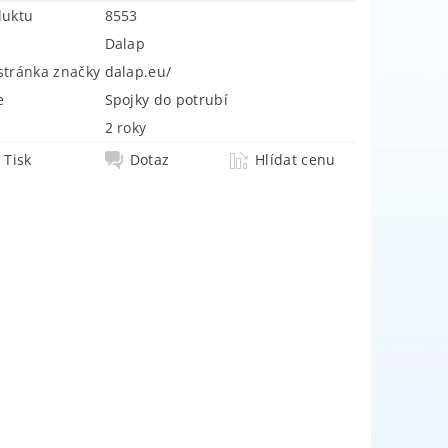
duktu
8553
Dalap
tránka značky
dalap.eu/
e
Spojky do potrubí
2 roky
Tisk
Dotaz
Hlídat cenu