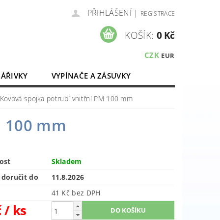
PŘIHLÁŠENÍ
|
REGISTRACE
KOŠÍK:
0 Kč
CZK
EUR
ZÁŘIVKY
VYPÍNAČE A ZÁSUVKY
ELEKTROMATERIÁL
Kovová spojka potrubí vnitřní PM 100 mm
PM 100 mm
ost
Skladem
doručit do
11.8.2026
41 Kč bez DPH
č
/ ks