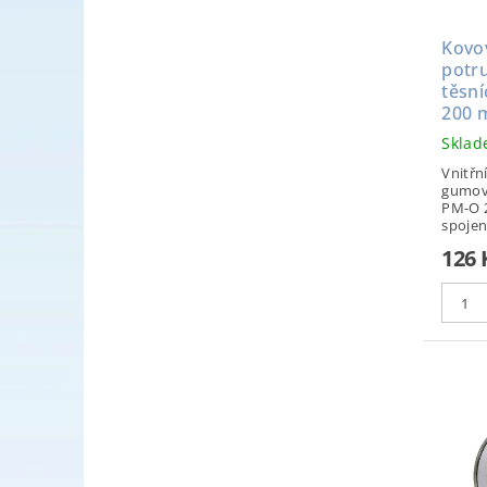
Kovo
potru
těsn
200
Skla
Vnitřn
gumov
PM-O 2
spojení
126 