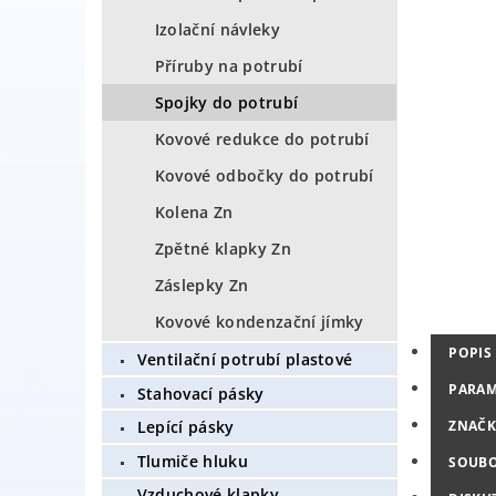
Izolační návleky
Příruby na potrubí
Spojky do potrubí
Kovové redukce do potrubí
Kovové odbočky do potrubí
Kolena Zn
Zpětné klapky Zn
Záslepky Zn
Kovové kondenzační jímky
POPIS
Ventilační potrubí plastové
PARAM
Stahovací pásky
ZNAČK
Lepící pásky
Tlumiče hluku
SOUB
Vzduchové klapky