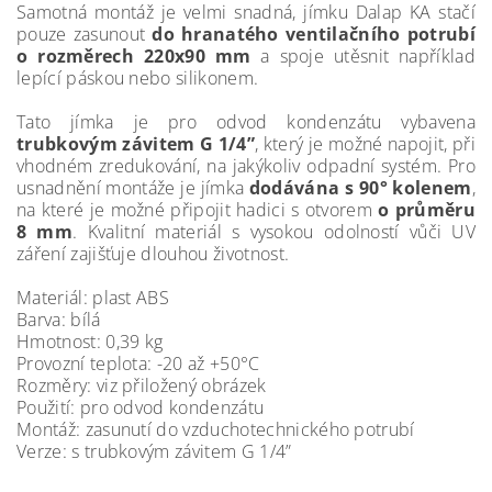
Samotná montáž je velmi snadná, jímku Dalap KA stačí
pouze zasunout
do hranatého ventilačního potrubí
o rozměrech 220x90 mm
a spoje utěsnit například
lepící páskou nebo silikonem.
Tato jímka je pro odvod kondenzátu vybavena
trubkovým závitem G 1/4”
, který je možné napojit, při
vhodném zredukování, na jakýkoliv odpadní systém. Pro
usnadnění montáže je jímka
dodávána s 90° kolenem
,
na které je možné připojit hadici s otvorem
o průměru
8 mm
. Kvalitní materiál s vysokou odolností vůči UV
záření zajišťuje dlouhou životnost.
Materiál: plast ABS
Barva: bílá
Hmotnost: 0,39 kg
Provozní teplota: -20 až +50°C
Rozměry: viz přiložený obrázek
Použití: pro odvod kondenzátu
Montáž: zasunutí do vzduchotechnického potrubí
Verze: s trubkovým závitem G 1/4”