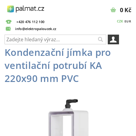
0 Kč
CZK
EUR
+420 476 112 100
info@elektropaloucek.cz
Kondenzační jímka pro
ventilační potrubí KA
220x90 mm PVC