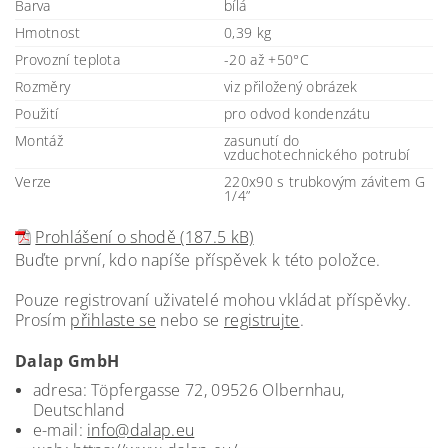
Barva
bílá
Hmotnost
0,39 kg
Provozní teplota
-20 až +50°C
Rozměry
viz přiložený obrázek
Použití
pro odvod kondenzátu
Montáž
zasunutí do
vzduchotechnického potrubí
Verze
220x90 s trubkovým závitem G
1/4”
Prohlášení o shodě (187.5 kB)
Buďte první, kdo napíše příspěvek k této položce.
Pouze registrovaní uživatelé mohou vkládat příspěvky.
Prosím
přihlaste se
nebo se
registrujte
.
Dalap GmbH
adresa: Töpfergasse 72, 09526 Olbernhau,
Deutschland
e-mail:
info@dalap.eu