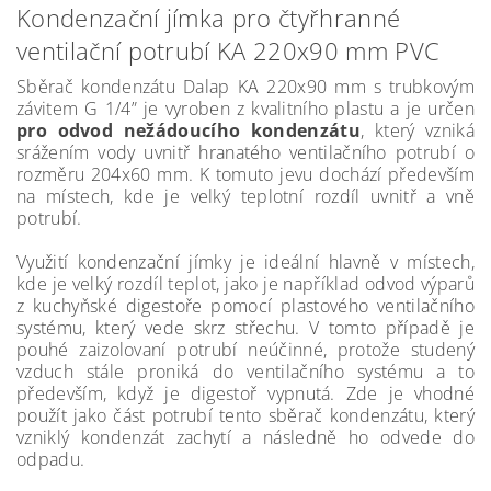
Kondenzační jímka pro čtyřhranné
ventilační potrubí KA 220x90 mm PVC
Sběrač kondenzátu Dalap KA 220x90 mm s trubkovým
závitem G 1/4” je vyroben z kvalitního plastu a je určen
pro odvod nežádoucího kondenzátu
, který vzniká
srážením vody uvnitř hranatého ventilačního potrubí o
rozměru 204x60 mm. K tomuto jevu dochází především
na místech, kde je velký teplotní rozdíl uvnitř a vně
potrubí.
Využití kondenzační jímky je ideální hlavně v místech,
kde je velký rozdíl teplot, jako je například odvod výparů
z kuchyňské digestoře pomocí plastového ventilačního
systému, který vede skrz střechu. V tomto případě je
pouhé zaizolovaní potrubí neúčinné, protože studený
vzduch stále proniká do ventilačního systému a to
především, když je digestoř vypnutá. Zde je vhodné
použít jako část potrubí tento sběrač kondenzátu, který
vzniklý kondenzát zachytí a následně ho odvede do
odpadu.