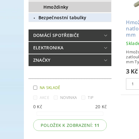
Hmoždinky
Bezpečnostní tabulky
Hmož
natl
mm
DOMÁCÍ SPOTŘEBIČE
Skla
ELEKTRONIKA
Hmoždi
zatlou
ZNAČKY
mm
3 Kč
NA SKLADĚ
AKCE
NOVINKA
TIP
0
Kč
20
Kč
POLOŽEK K ZOBRAZENÍ:
11