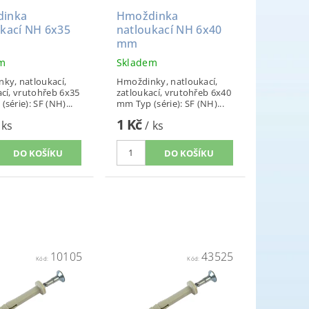
inka
Hmoždinka
ukací NH 6x35
natloukací NH 6x40
mm
em
Skladem
ky, natloukací,
Hmoždinky, natloukací,
ací, vrutohřeb 6x35
zatloukací, vrutohřeb 6x40
yp (série): SF (NH)...
mm Typ (série): SF (NH)...
1 Kč
 ks
/ ks
10105
43525
Kód:
Kód: