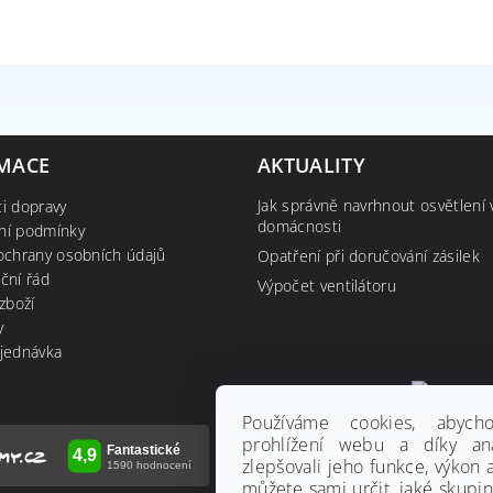
MACE
AKTUALITY
Jak správně navrhnout osvětlení 
i dopravy
domácnosti
ní podmínky
ochrany osobních údajů
Opatření při doručování zásilek
ční řád
Výpočet ventilátoru
zboží
y
jednávka
Používáme cookies, abyc
prohlížení webu a díky an
zlepšovali jeho funkce, výkon 
můžete sami určit, jaké skupi