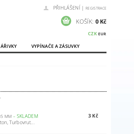
PŘIHLÁŠENÍ
|
REGISTRACE
KOŠÍK:
0 Kč
CZK
EUR
ZÁŘIVKY
VYPÍNAČE A ZÁSUVKY
ELEKTROMATERIÁL
í
3 Kč
SKLADEM
 35 MM
–
ton, Turbovrut...