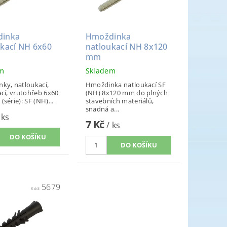
inka
Hmoždinka
ukací NH 6x60
natloukací NH 8x120
mm
em
Skladem
ky, natloukací,
Hmoždinka natloukací SF
ací, vrutohřeb 6x60
(NH) 8x120 mm do plných
yp (série): SF (NH)...
stavebních materiálů,
snadná a...
 ks
7 Kč
/ ks
5679
Kód: