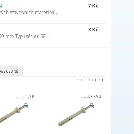
7 Kč
M
ch stavebních materiálů,...
3 Kč
0 mm Typ (série): SF...
ABECEDNĚ
Stránka
z
-
1
1
21209
43364
Kód:
Kód: