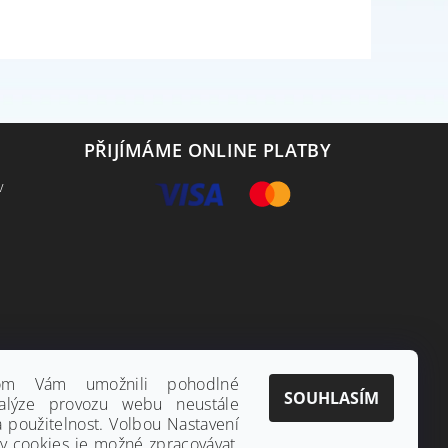
PŘIJÍMÁME ONLINE PLATBY
v
hom Vám umožnili pohodlné
SOUHLASÍM
alýze provozu webu neustále
a použitelnost. Volbou Nastavení
ny cookies je možné zpracovávat,