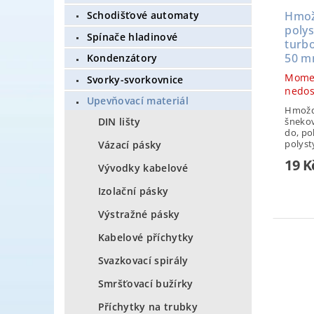
Hmož
Schodišťové automaty
poly
Spínače hladinové
turb
50 
Kondenzátory
Mome
Svorky-svorkovnice
nedo
Upevňovací materiál
Hmoždi
šnekov
DIN lišty
do, po
polysty
Vázací pásky
19 
Vývodky kabelové
Izolační pásky
Výstražné pásky
Kabelové příchytky
Svazkovací spirály
Smršťovací bužírky
Příchytky na trubky