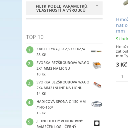
FILTR PODLE PARAMETRŮ,
VLASTNOSTÍ A VÝROBCŮ
Hmož
natl
mm
TOP 10
Skla
Hmoždi
KABEL CYKY-J 3X2,5 /3CX2,5/
zatlou
38 Kč
mm
SVORKA BEZŠROUBOVÁ WAGO
3 Kč
2X4 MM2 NA LICNU
10 Kč
SVORKA BEZŠROUBOVÁ WAGO
2X4 MM2 INLINE NA LICNU
14 Kč
HADICOVÁ SPONA C 150 MM
/140-160/
13 Kč
JEDNODUCHÝ VODOROVNÝ
RÁMEČEK LOGI, ČERNÝ