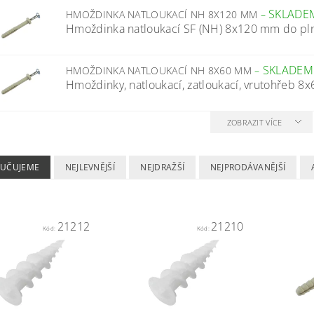
SKLADE
HMOŽDINKA NATLOUKACÍ NH 8X120 MM
–
Hmoždinka natloukací SF (NH) 8x120 mm do plný
SKLADEM
HMOŽDINKA NATLOUKACÍ NH 8X60 MM
–
Hmoždinky, natloukací, zatloukací, vrutohřeb 8x6
ZOBRAZIT VÍCE
UČUJEME
NEJLEVNĚJŠÍ
NEJDRAŽŠÍ
NEJPRODÁVANĚJŠÍ
21212
21210
Kód:
Kód: