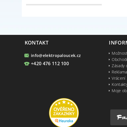
KONTAKT
INFOR
Možnost
info
@
elektropaloucek.cz
Obchod
+420 476 112 100
Zásady 
Reklama
Vrácení 
Kontakt
Moje ob