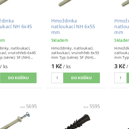
dinka
Hmoždinka
Hmožd
oukací NH 6x45
natloukací NH 6x55
natlo
mm
mm
dem
Skladem
Sklad
nky, natloukací,
Hmoždinky, natloukací,
Hmoždin
kací, vrutohřeb 6x45
zatloukací, vrutohřeb 6x55
zatlouk
 Typ (série): SF (NH)...
mm Typ (série): SF (NH)...
mm T
1 Kč
3 Kč
/ ks
/ ks
/
5695
5595
Kód:
Kód: