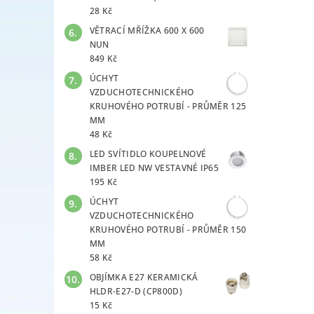
28 Kč
VĚTRACÍ MŘÍŽKA 600 X 600
NUN
849 Kč
ÚCHYT
VZDUCHOTECHNICKÉHO
KRUHOVÉHO POTRUBÍ - PRŮMĚR 125
MM
48 Kč
LED SVÍTIDLO KOUPELNOVÉ
IMBER LED NW VESTAVNÉ IP65
195 Kč
ÚCHYT
VZDUCHOTECHNICKÉHO
KRUHOVÉHO POTRUBÍ - PRŮMĚR 150
MM
58 Kč
OBJÍMKA E27 KERAMICKÁ
HLDR-E27-D (CP800D)
15 Kč