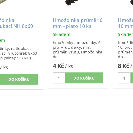
dinka
Hmoždinka průměr 6
Hmožd
oukací NH 8x60
mm - plato 10 ks
10 mm 
Skladem
Sklad
dem
hmoždinky, hmoždinky, 6,
hmoždin
pro, vrut, délky, mm,
10, pro,
nky, natloukací,
průměr, vrutu, Hmoždinka
průměr,
kací, vrutohřeb 8x60
do...
do...
 Typ (série): SF (NH)...
4 Kč
8 Kč
/ ks
/
/ ks