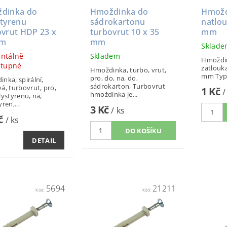
dinka do
Hmoždinka do
Hmožd
styrenu
sádrokartonu
natlo
ovrut HDP 23 x
turbovrut 10 x 35
mm
mm
mm
Sklad
ntálně
Skladem
Hmoždin
stupné
zatlouk
Hmoždinka, turbo, vrut,
mm T
pro, do, na, do,
nka, spirální,
sádrokarton, Turbovrut
á, turbovrut, pro,
1 Kč
/
hmoždinka je...
lystyrenu, na,
ren,...
3 Kč
/ ks
Kč
/ ks
DETAIL
5694
21211
Kód:
Kód: