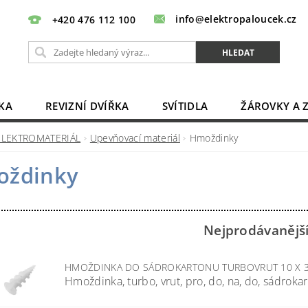
info@elektropaloucek.cz
+420 476 112 100
KA
REVIZNÍ DVÍŘKA
SVÍTIDLA
ŽÁROVKY A 
BATERIE, AKU, ZDROJE
PRODLUŽOVACÍ KABELY
ELEKTROMATERIÁL
Upevňovací materiál
Hmoždinky
OBCHODNÍ PODMÍNKY
KONTAKTY
ždinky
Nejprodávanějš
HMOŽDINKA DO SÁDROKARTONU TURBOVRUT 10 X
Hmoždinka, turbo, vrut, pro, do, na, do, sádrokar