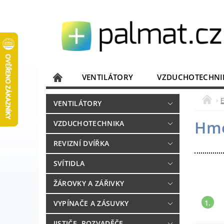
VENTILÁTORY
VZDUCHOTECHNI
JISTIČE, ROZVADĚČE
KOMUNIKACE
VENTILÁTORY
DOMÁCÍ SPOTŘEBIČE
ELEKTRONIKA
Hmo
VZDUCHOTECHNIKA
REVIZNÍ DVÍŘKA
SVÍTIDLA
ŽÁROVKY A ZÁŘIVKY
1.
VYPÍNAČE A ZÁSUVKY
JISTIČE, ROZVADĚČE