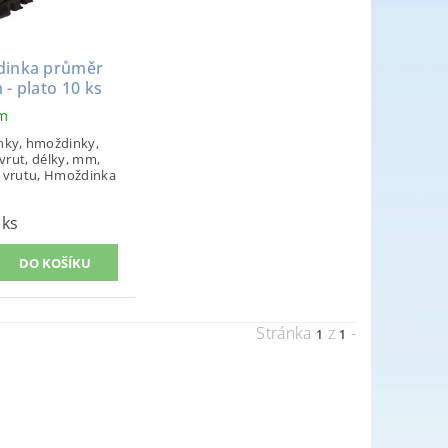
inka průměr
- plato 10 ks
em
ky, hmoždinky,
 vrut, délky, mm,
 vrutu, Hmoždinka
 ks
Stránka
z
-
1
1