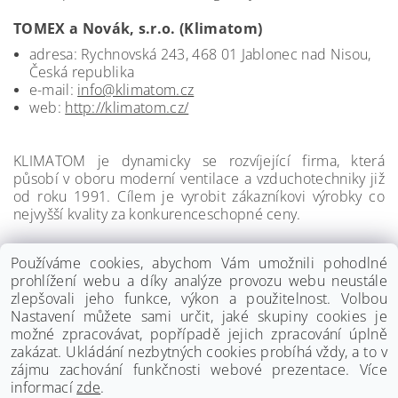
TOMEX a Novák, s.r.o. (Klimatom)
adresa: Rychnovská 243, 468 01 Jablonec nad Nisou,
Česká republika
e-mail:
info@klimatom.cz
web:
http://klimatom.cz/
KLIMATOM je dynamicky se rozvíjející firma, která
působí v oboru moderní ventilace a vzduchotechniky již
od roku 1991. Cílem je vyrobit zákazníkovi výrobky co
nejvyšší kvality za konkurenceschopné ceny.
Používáme cookies, abychom Vám umožnili pohodlné
prohlížení webu a díky analýze provozu webu neustále
zlepšovali jeho funkce, výkon a použitelnost. Volbou
Nastavení můžete sami určit, jaké skupiny cookies je
možné zpracovávat, popřípadě jejich zpracování úplně
zakázat. Ukládání nezbytných cookies probíhá vždy, a to v
zájmu zachování funkčnosti webové prezentace. Více
informací
zde
.
www.palmat.cz
|
www.vzduchotechnika-ventilatory.cz