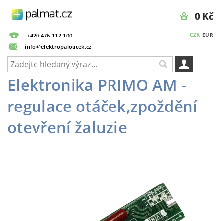
0 Kč
CZK
EUR
+420 476 112 100
info@elektropaloucek.cz
Elektronika PRIMO AM -
regulace otáček,zpoždění
otevření žaluzie