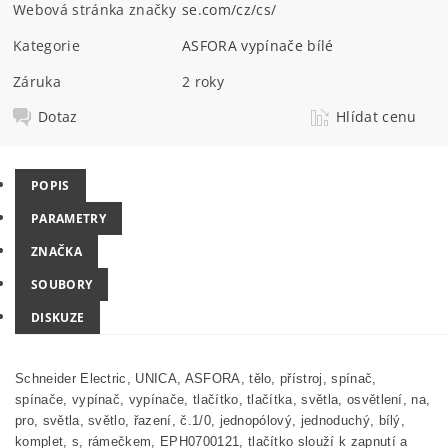
Webová stránka značky
se.com/cz/cs/
Kategorie
ASFORA vypínače bílé
Záruka
2 roky
Dotaz
Hlídat cenu
POPIS
PARAMETRY
ZNAČKA
SOUBORY
DISKUZE
Schneider Electric, UNICA, ASFORA, tělo, přístroj, spínač,
spínače, vypínač, vypínače, tlačítko, tlačítka, světla, osvětlení, na,
pro, světla, světlo, řazení, č.1/0, jednopólový, jednoduchý, bílý,
komplet, s, rámečkem, EPH0700121, tlačítko slouží k zapnutí a