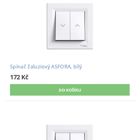
Spínač žaluziový ASFORA, bílý
172 Kč