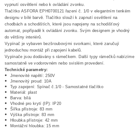
vypnutí osvětlení nebo k ovládání zvonku.
Tlačítko ASFORA EPH0700121 řazení č. 1/0 v elegantním tenkém
designu v bílé barvě. Tlačítko slouží k zapnutí osvětlení na
chodbách a schodištích, které jsou napojeny na schodišťový
automat, popřípadě k ovládání zvonku. Svým designem je vhodný
do většiny interiérů.
Vypínač je vybaven bezšroubovými svorkami, které zaručují
jednoduchou montáž při zapojení kabelů.
Vypínače jsou dodávány s rámečkem. Další typy rámečků nabízíme
samostatně ve vodorovném nebo svislém provedení.
Technické parametry:
Jmenovité napětí: 250V
Jmenovitý proud: 10A
Typ zapojení: Spínač č.1/0 - Samostatné tlačítko
Materiál: plast
Barva: bílá
Vhodné pro krytí (IP): IP20
Šířka přístroje: 83 mm
Výška přístroje: 83 mm
Hloubka přístroje: 42 mm
Montážní hloubka: 15 mm