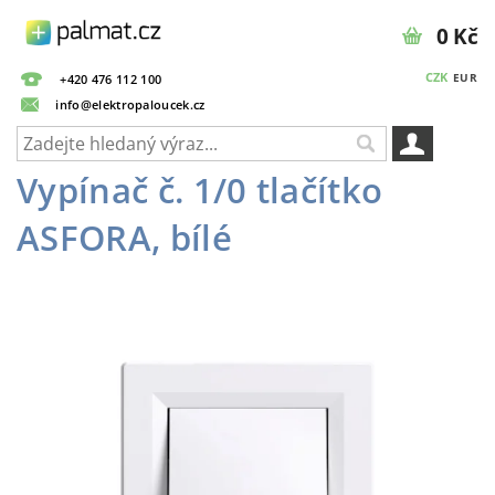
0 Kč
CZK
EUR
+420 476 112 100
info@elektropaloucek.cz
Vypínač č. 1/0 tlačítko
ASFORA, bílé