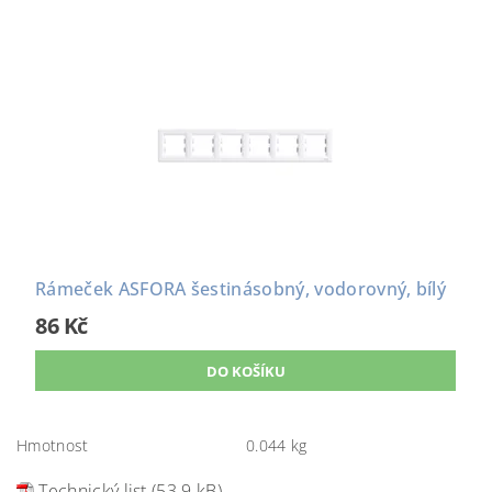
Rámeček ASFORA šestinásobný, vodorovný, bílý
86 Kč
Hmotnost
0.044 kg
Technický list (53.9 kB)