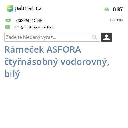
0 Kč
CZK
EUR
+420 476 112 100
info@elektropaloucek.cz
Rámeček ASFORA
čtyřnásobný vodorovný,
bilý