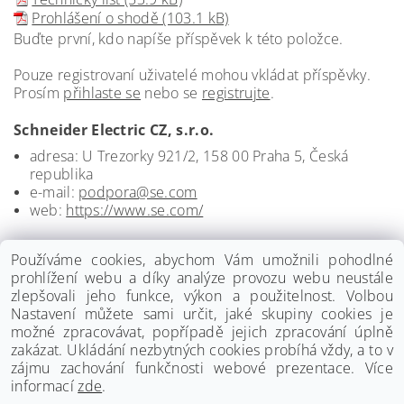
Prohlášení o shodě (103.1 kB)
Buďte první, kdo napíše příspěvek k této položce.
Pouze registrovaní uživatelé mohou vkládat příspěvky.
Prosím
přihlaste se
nebo se
registrujte
.
Schneider Electric CZ, s.r.o.
adresa: U Trezorky 921/2, 158 00 Praha 5, Česká
republika
e-mail:
podpora@se.com
web:
https://www.se.com/
Používáme cookies, abychom Vám umožnili pohodlné
prohlížení webu a díky analýze provozu webu neustále
zlepšovali jeho funkce, výkon a použitelnost. Volbou
Nastavení můžete sami určit, jaké skupiny cookies je
možné zpracovávat, popřípadě jejich zpracování úplně
zakázat. Ukládání nezbytných cookies probíhá vždy, a to v
zájmu zachování funkčnosti webové prezentace. Více
informací
zde
.
www.palmat.cz
|
www.vzduchotechnika-ventilatory.cz