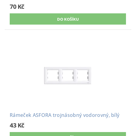
70 Kč
Rámeček ASFORA trojnásobný vodorovný, bílý
43 Kč