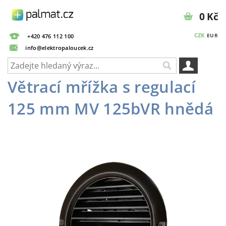
0 Kč
CZK
EUR
+420 476 112 100
info@elektropaloucek.cz
Větrací mřížka s regulací
125 mm MV 125bVR hnědá