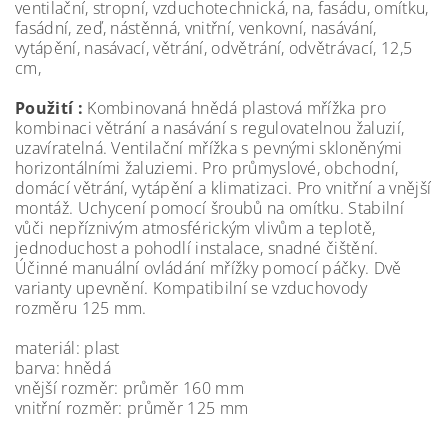
ventilační, stropní, vzduchotechnická, na, fasádu, omítku,
fasádní, zeď, nástěnná, vnitřní, venkovní, nasávání,
vytápění, nasávací, větrání, odvětrání, odvětrávací, 12,5
cm,
Použití :
Kombinovaná hnědá plastová mřížka pro
kombinaci větrání a nasávání s regulovatelnou žaluzií,
uzavíratelná. Ventilační mřížka s pevnými skloněnými
horizontálními žaluziemi. Pro průmyslové, obchodní,
domácí větrání, vytápění a klimatizaci. Pro vnitřní a vnější
montáž. Uchycení pomocí šroubů na omítku. Stabilní
vůči nepříznivým atmosférickým vlivům a teplotě,
jednoduchost a pohodlí instalace, snadné čištění.
Účinné manuální ovládání mřížky pomocí páčky. Dvě
varianty upevnění. Kompatibilní se vzduchovody
rozměru 125 mm.
materiál: plast
barva: hnědá
vnější rozměr: průměr 160 mm
vnitřní rozměr: průměr 125 mm