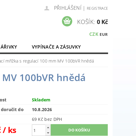
PŘIHLÁŠENÍ
|
REGISTRACE
KOŠÍK:
0 Kč
CZK
EUR
ZÁŘIVKY
VYPÍNAČE A ZÁSUVKY
ELEKTROMATERIÁL
ací mřížka s regulací 100 mm MV 100bVR hnědá
mm MV 100bVR hnědá
ost
Skladem
doručit do
10.8.2026
69 Kč bez DPH
č
/ ks