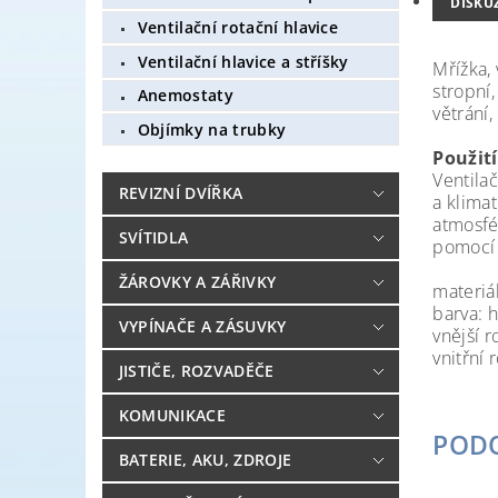
DISKU
Ventilační rotační hlavice
Ventilační hlavice a stříšky
Mřížka, 
stropní,
Anemostaty
větrání,
Objímky na trubky
Použití
Ventila
REVIZNÍ DVÍŘKA
a klimat
atmosfé
SVÍTIDLA
pomocí 
ŽÁROVKY A ZÁŘIVKY
materiál
barva: 
VYPÍNAČE A ZÁSUVKY
vnější 
vnitřní
JISTIČE, ROZVADĚČE
KOMUNIKACE
POD
BATERIE, AKU, ZDROJE