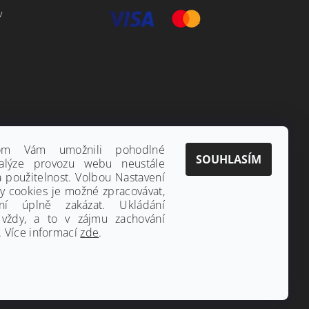
v
hom Vám umožnili pohodlné
SOUHLASÍM
alýze provozu webu neustále
a použitelnost. Volbou Nastavení
ny cookies je možné zpracovávat,
ání úplně zakázat. Ukládání
 vždy, a to v zájmu zachování
 Více informací
zde
.
Vytvořil Shoptet