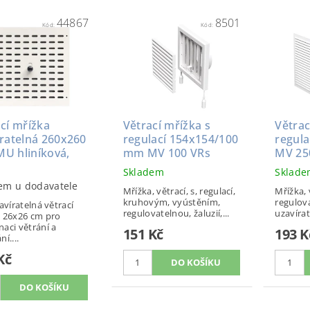
44867
8501
Kód:
Kód:
cí mřížka
Větrací mřížka s
Větrac
íratelná 260x260
regulací 154x154/100
regul
U hliníková,
mm MV 100 VRs
MV 25
Skladem
Sklad
em u dodavatele
Mřížka, větrací, s, regulací,
Mřížka, v
kruhovým, vyústěním,
regulova
avíratelná větrací
regulovatelnou, žaluzií,...
uzavírate
a 26x26 cm pro
aci větrání a
151 Kč
193 K
í....
Kč