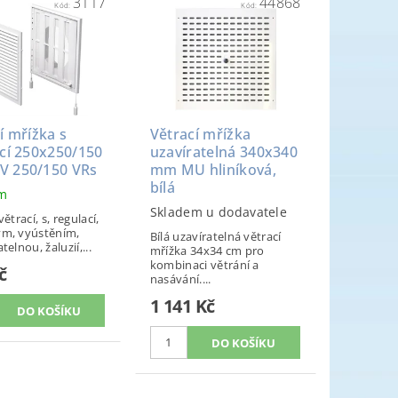
3117
44868
Kód:
Kód:
í mřížka s
Větrací mřížka
cí 250x250/150
uzavíratelná 340x340
 250/150 VRs
mm MU hliníková,
bílá
em
Skladem u dodavatele
ětrací, s, regulací,
m, vyústěním,
Bílá uzavíratelná větrací
telnou, žaluzií,...
mřížka 34x34 cm pro
kombinaci větrání a
č
nasávání....
1 141 Kč