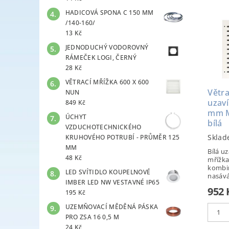
HADICOVÁ SPONA C 150 MM
/140-160/
13 Kč
JEDNODUCHÝ VODOROVNÝ
RÁMEČEK LOGI, ČERNÝ
28 Kč
VĚTRACÍ MŘÍŽKA 600 X 600
Větra
NUN
uzav
849 Kč
mm M
ÚCHYT
bílá
VZDUCHOTECHNICKÉHO
Sklad
KRUHOVÉHO POTRUBÍ - PRŮMĚR 125
MM
Bílá uz
48 Kč
mřížk
kombin
LED SVÍTIDLO KOUPELNOVÉ
nasáván
IMBER LED NW VESTAVNÉ IP65
952 
195 Kč
UZEMŇOVACÍ MĚDĚNÁ PÁSKA
PRO ZSA 16 0,5 M
24 Kč