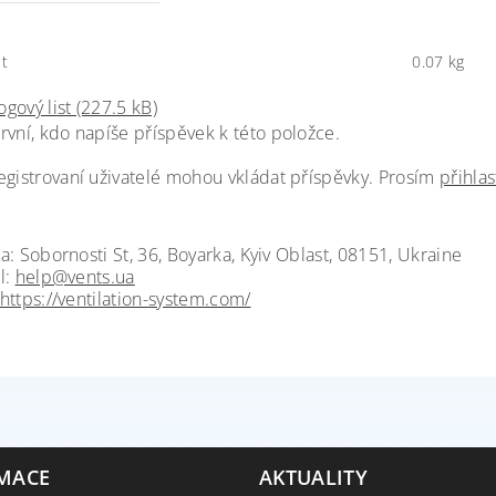
t
0.07 kg
ogový list (227.5 kB)
rvní, kdo napíše příspěvek k této položce.
egistrovaní uživatelé mohou vkládat příspěvky. Prosím
přihlas
a: Sobornosti St, 36, Boyarka, Kyiv Oblast, 08151, Ukraine
l:
help@vents.ua
https://ventilation-system.com/
MACE
AKTUALITY