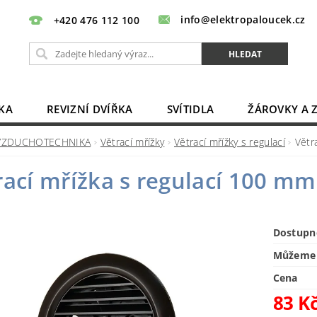
info@elektropaloucek.cz
+420 476 112 100
KA
REVIZNÍ DVÍŘKA
SVÍTIDLA
ŽÁROVKY A 
BATERIE, AKU, ZDROJE
PRODLUŽOVACÍ KABELY
VZDUCHOTECHNIKA
Větrací mřížky
Větrací mřížky s regulací
Větr
OBCHODNÍ PODMÍNKY
KONTAKTY
rací mřížka s regulací 100 
Dostupn
Můžeme 
Cena
83 K