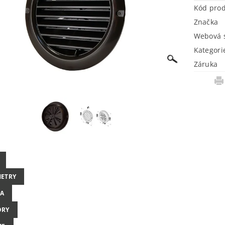
Kód pro
Značka
Webová s
Kategori
Záruka
ETRY
A
ORY