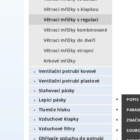
Větrací mřížky s klapkou
Větrací mřížky s regulací
Větrací mřížky kombinované
Větrací mřížky do dveří
Větrací mřížky stropní
Krbové mřížky
Ventilační potrubí kovové
Ventilační potrubí plastové
Stahovací pásky
POPIS
Lepící pásky
Tlumiče hluku
PARAM
Vzduchové klapky
ZNAČK
Vzduchové filtry
SOUB
Ohřívače vzduchu do potrubí