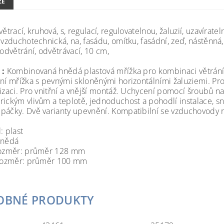
ZE
větrací, kruhová, s, regulací, regulovatelnou, žaluzií, uzavíratelná
 vzduchotechnická, na, fasádu, omítku, fasádní, zeď, nástěnná, 
 odvětrání, odvětrávací, 10 cm,
 :
Kombinovaná hnědá plastová mřížka pro kombinaci větrání a 
ční mřížka s pevnými skloněnými horizontálními žaluziemi. Pr
izaci. Pro vnitřní a vnější montáž. Uchycení pomocí šroubů na
rickým vlivům a teplotě, jednoduchost a pohodlí instalace, s
páčky. Dvě varianty upevnění. Kompatibilní se vzduchovody
: plast
hnědá
rozměr: průměr 128 mm
 rozměr: průměr 100 mm
OBNÉ PRODUKTY