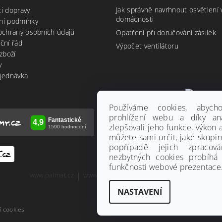
Jak správně navrhnout osvětlení 
i dopravy
domácnosti
ní podmínky
ochrany osobních údajů
Opatření při doručování zásilek
ční řád
Výpočet ventilátoru
zboží
y
jednávka
Používáme cookies, abyc
prohlížení webu a díky an
zlepšovali jeho funkce, výkon 
můžete sami určit, jaké skupi
popřípadě jejich zpracov
nezbytných cookies probíhá
funkčnosti webové prezentace.
www.palmat.cz
|
www.vzduchotechnika-ventilatory.cz
NASTAVENÍ
í cookies