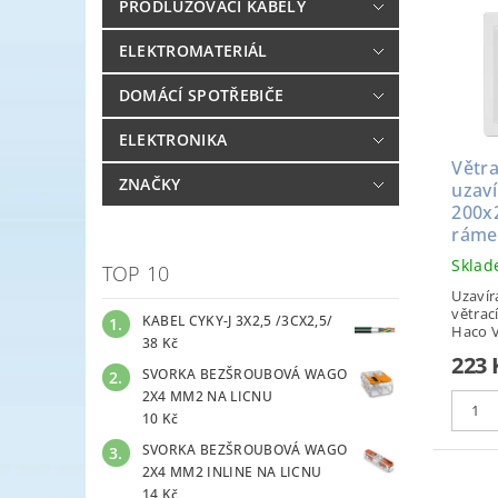
PRODLUŽOVACÍ KABELY
ELEKTROMATERIÁL
DOMÁCÍ SPOTŘEBIČE
ELEKTRONIKA
Větra
ZNAČKY
uzav
200x2
rám
Skla
TOP 10
Uzavír
větrac
KABEL CYKY-J 3X2,5 /3CX2,5/
Haco V
38 Kč
223 
SVORKA BEZŠROUBOVÁ WAGO
2X4 MM2 NA LICNU
10 Kč
SVORKA BEZŠROUBOVÁ WAGO
2X4 MM2 INLINE NA LICNU
14 Kč