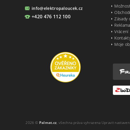
Možnost
info
@
elektropaloucek.cz
Obchod
+420 476 112 100
Zásady 
Reklama
Vrácení 
Kontakt
Moje ob
2026 ©
Palmat.cz
, všechna práva vyhrazena
Upravit nastaven