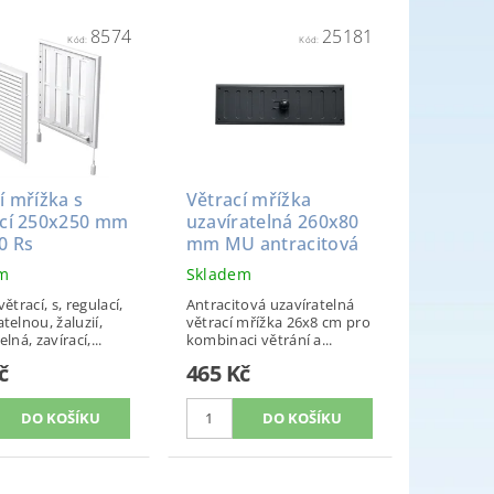
8574
25181
Kód:
Kód:
í mřížka s
Větrací mřížka
ací 250x250 mm
uzavíratelná 260x80
0 Rs
mm MU antracitová
em
Skladem
ětrací, s, regulací,
Antracitová uzavíratelná
telnou, žaluzií,
větrací mřížka 26x8 cm pro
lná, zavírací,...
kombinaci větrání a...
č
465 Kč