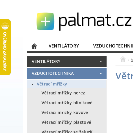
VENTILÁTORY
VZDUCHOTECHNI
JISTIČE, ROZVADĚČE
KOMUNIKACE
VENTILÁTORY
DOMÁCÍ SPOTŘEBIČE
ELEKTRONIKA
Vět
VZDUCHOTECHNIKA
Větrací mřížky
Větrací mřížky nerez
Větrací mřížky hliníkové
Větrací mřížky kovové
Větrací mřížky plastové
Větrací mřížky se žaluzií