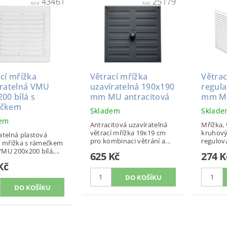
43461
25179
Kód:
Kód:
cí mřížka
Větrací mřížka
Větrac
íratelná VMU
uzavíratelná 190x190
regula
00 bílá s
mm MU antracitová
mm MV
ečkem
Skladem
Sklad
dem
Antracitová uzavíratelná
Mřížka, v
větrací mřížka 19x19 cm
kruhový
atelná plastová
pro kombinaci větrání a...
regulova
í mřížka s rámečkem
MU 200x200 bílá,...
625 Kč
274 K
Kč