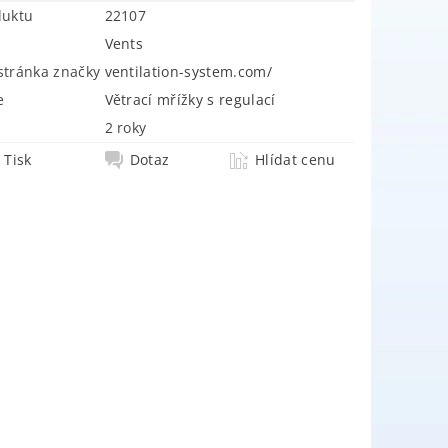
duktu
22107
Vents
tránka značky
ventilation-system.com/
e
Větrací mřížky s regulací
2 roky
Tisk
Dotaz
Hlídat cenu