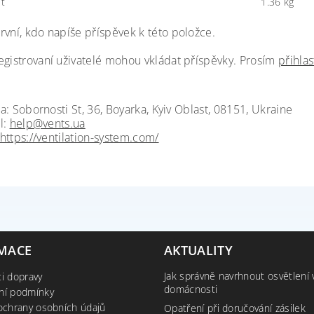
t
1.36 kg
rvní, kdo napíše příspěvek k této položce.
egistrovaní uživatelé mohou vkládat příspěvky. Prosím
přihlas
a: Sobornosti St, 36, Boyarka, Kyiv Oblast, 08151, Ukraine
l:
help@vents.ua
https://ventilation-system.com/
MACE
AKTUALITY
Jak správně navrhnout osvětlení 
i dopravy
domácnosti
ní podmínky
ochrany osobních údajů
Opatření při doručování zásilek