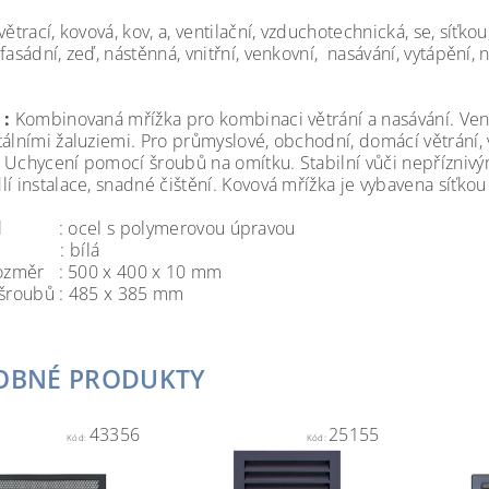
větrací, kovová, kov, a, ventilační, vzduchotechnická, se, síťkou
fasádní, zeď, nástěnná, vnitřní, venkovní, nasávání, vytápění, n
 :
Kombinovaná mřížka pro kombinaci větrání a nasávání. Ven
álními žaluziemi. Pro průmyslové, obchodní, domácí větrání, vy
 Uchycení pomocí šroubů na omítku. Stabilní vůči nepřízniv
í instalace, snadné čištění. Kovová mřížka je vybavena síťkou
ál : ocel s polymerovou úpravou
a : bílá
rozměr : 500 x 400 x 10 mm
 šroubů : 485 x 385 mm
OBNÉ PRODUKTY
43356
25155
Kód:
Kód: