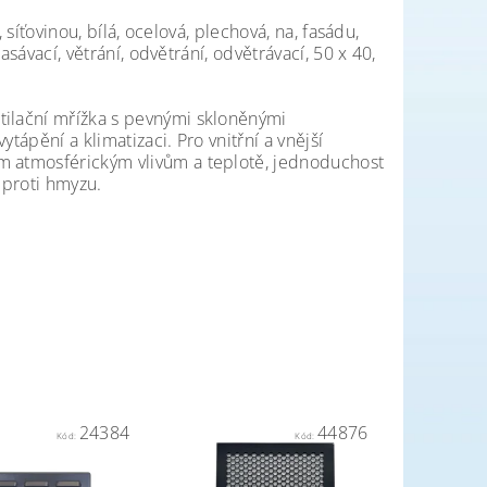
, síťovinou, bílá, ocelová, plechová, na, fasádu,
asávací, větrání, odvětrání, odvětrávací, 50 x 40,
tilační mřížka s pevnými skloněnými
tápění a klimatizaci. Pro vnitřní a vnější
ým atmosférickým vlivům a teplotě, jednoduchost
 proti hmyzu.
24384
44876
Kód:
Kód: