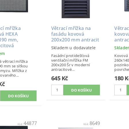
cí mřížka
Větrací mřížka na
Větrac
vá HEXA
fasádu kovová
kovov
190 mm,
200x200 mm antracit
antrac
citová
Skladem u dodavatele
Sklad
dem
Fasádní protidešťová
Kovová 
ventilační mřížka FM
260x140
 větrací mřížka
200x200 Šr v moderní
pozinko
0 mm se síťkou
antracitové...
povrche
hmyzu. Mřížka z
ovaného...
645 Kč
180 K
Kč
44877
8649
Kód:
Kód: