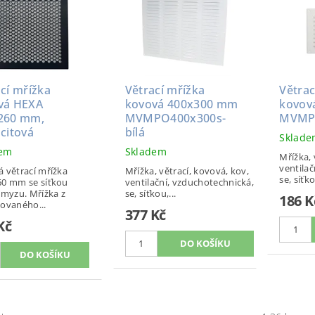
cí mřížka
Větrací mřížka
Větrac
vá HEXA
kovová 400x300 mm
kovov
260 mm,
MVMPO400x300s-
MVMPO
citová
bílá
Sklad
dem
Skladem
Mřížka, 
ventilač
 větrací mřížka
Mřížka, větrací, kovová, kov,
se, síťko
0 mm se síťkou
ventilační, vzduchotechnická,
hmyzu. Mřížka z
se, síťkou,...
186 K
ovaného...
377 Kč
Kč