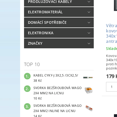
PRODLUŽOVACÍ KABELY
ELEKTROMATERIÁL
DOMÁCÍ SPOTŘEBIČE
Větra
kovo
ELEKTRONIKA
340x
antra
ZNAČKY
Skla
Kovová
340x19
TOP 10
proti 
pozink
179 
KABEL CYKY-J 3X2,5 /3CX2,5/
38 Kč
SVORKA BEZŠROUBOVÁ WAGO
2X4 MM2 NA LICNU
10 Kč
SVORKA BEZŠROUBOVÁ WAGO
2X4 MM2 INLINE NA LICNU
14 Kč