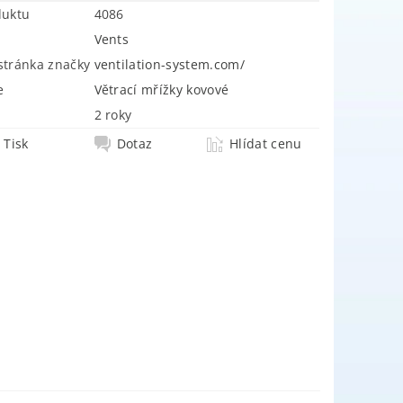
duktu
4086
Vents
tránka značky
ventilation-system.com/
e
Větrací mřížky kovové
2 roky
Tisk
Dotaz
Hlídat cenu