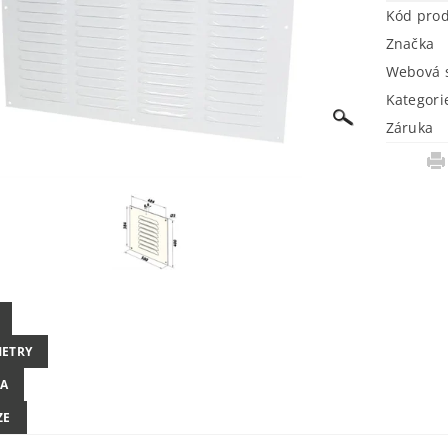
Kód pro
Značka
Webová s
Kategori
Záruka
ETRY
A
ZE