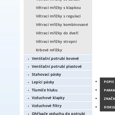
Větrací mřížky s klapkou
Větrací mřížky s regulací
Větrací mřížky kombinované
Větrací mřížky do dveří
Větrací mřížky stropní
Krbové mřížky
Ventilační potrubí kovové
Ventilační potrubí plastové
Stahovací pásky
POPIS
Lepící pásky
Tlumiče hluku
PARAM
Vzduchové klapky
ZNAČK
Vzduchové filtry
DISKU
Ohřívače vzduchu do potrubí