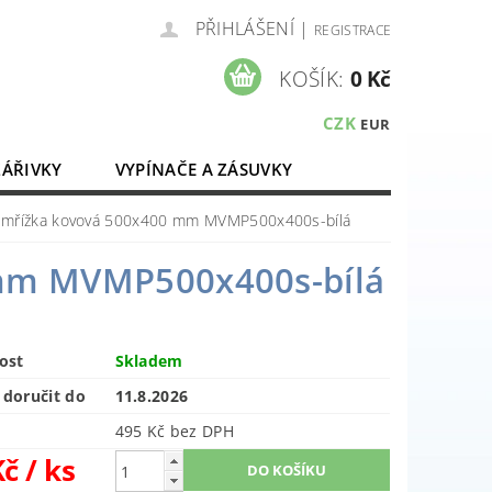
PŘIHLÁŠENÍ
|
REGISTRACE
KOŠÍK:
0 Kč
CZK
EUR
ZÁŘIVKY
VYPÍNAČE A ZÁSUVKY
ELEKTROMATERIÁL
í mřížka kovová 500x400 mm MVMP500x400s-bílá
 mm MVMP500x400s-bílá
ost
Skladem
doručit do
11.8.2026
495 Kč bez DPH
Kč
/ ks