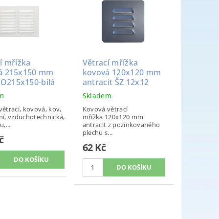
í mřížka
Větrací mřížka
á 215x150 mm
kovová 120x120 mm
215x150-bílá
antracit ŠZ 12x12
em
Skladem
větrací, kovová, kov,
Kovová větrací
ní, vzduchotechnická,
mřížka 120x120 mm
u,...
antracit z pozinkovaného
plechu s...
č
62 Kč