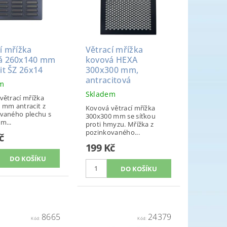
í mřížka
Větrací mřížka
á 260x140 mm
kovová HEXA
it ŠZ 26x14
300x300 mm,
antracitová
em
Skladem
větrací mřížka
 mm antracit z
Kovová větrací mřížka
vaného plechu s
300x300 mm se síťkou
m...
proti hmyzu. Mřížka z
pozinkovaného...
č
199 Kč
8665
24379
Kód:
Kód: