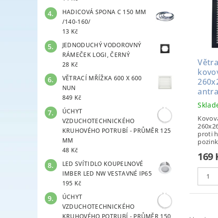
HADICOVÁ SPONA C 150 MM
/140-160/
13 Kč
JEDNODUCHÝ VODOROVNÝ
RÁMEČEK LOGI, ČERNÝ
Větra
28 Kč
kovo
VĚTRACÍ MŘÍŽKA 600 X 600
260x
NUN
antra
849 Kč
Skla
ÚCHYT
Kovová
VZDUCHOTECHNICKÉHO
260x26
KRUHOVÉHO POTRUBÍ - PRŮMĚR 125
proti 
MM
pozink
48 Kč
169 
LED SVÍTIDLO KOUPELNOVÉ
IMBER LED NW VESTAVNÉ IP65
195 Kč
ÚCHYT
VZDUCHOTECHNICKÉHO
KRUHOVÉHO POTRUBÍ - PRŮMĚR 150