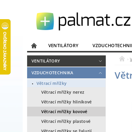
VENTILÁTORY
VZDUCHOTECHNI
JISTIČE, ROZVADĚČE
KOMUNIKACE
VENTILÁTORY
DOMÁCÍ SPOTŘEBIČE
ELEKTRONIKA
Vět
VZDUCHOTECHNIKA
Větrací mřížky
Větrací mřížky nerez
Větrací mřížky hliníkové
Větrací mřížky kovové
Větrací mřížky plastové
Větrací mřížky se žaluzií