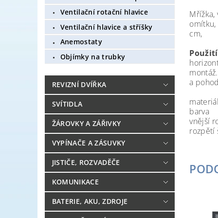
Ventilační rotační hlavice
Mřížka, 
omítku, 
Ventilační hlavice a stříšky
cm,
Anemostaty
Použití
Objímky na trubky
horizont
montáž.
a pohodl
REVIZNÍ DVÍŘKA
materi
SVÍTIDLA
barv
vnější 
ŽÁROVKY A ZÁŘIVKY
rozpětí
VYPÍNAČE A ZÁSUVKY
JISTIČE, ROZVADĚČE
POD
KOMUNIKACE
BATERIE, AKU, ZDROJE