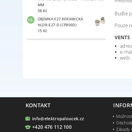
Hmotnos
MM
58 Kč
Buďte p
OBJÍMKA E27 KERAMICKÁ
Pouze r
HLDR-E27-D (CP800D)
15 Kč
VENTS
adres
e-mai
web:
KONTAKT
INFOR
Možnost
info
@
elektropaloucek.cz
Obchod
+420 476 112 100
Zásady 