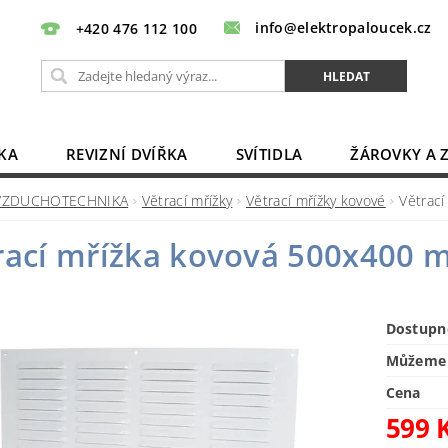
info@elektropaloucek.cz
+420 476 112 100
KA
REVIZNÍ DVÍŘKA
SVÍTIDLA
ŽÁROVKY A 
BATERIE, AKU, ZDROJE
PRODLUŽOVACÍ KABELY
VZDUCHOTECHNIKA
Větrací mřížky
Větrací mřížky kovové
Větrac
OBCHODNÍ PODMÍNKY
KONTAKTY
rací mřížka kovová 500x400
Dostupn
Můžeme 
Cena
599 