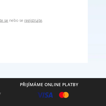
te se
nebo se
registrujte
.
PŘIJÍMÁME ONLINE PLATBY
v