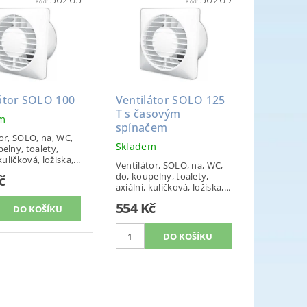
Kód:
Kód:
átor SOLO 100
Ventilátor SOLO 125
T s časovým
em
spínačem
or, SOLO, na, WC,
Skladem
elny, toalety,
kuličková, ložiska,...
Ventilátor, SOLO, na, WC,
do, koupelny, toalety,
č
axiální, kuličková, ložiska,...
554 Kč