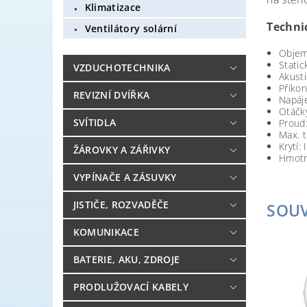
Klimatizace
Techni
Ventilátory solární
Objem
Static
VZDUCHOTECHNIKA
Akusti
Příkon
REVIZNÍ DVÍŘKA
Napáje
Otáčky
SVÍTIDLA
Proud:
Max. t
Krytí:
ŽÁROVKY A ZÁŘIVKY
Hmotn
VYPÍNAČE A ZÁSUVKY
JISTIČE, ROZVADĚČE
SOUV
KOMUNIKACE
BATERIE, AKU, ZDROJE
PRODLUŽOVACÍ KABELY