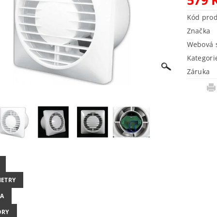
Kód pro
Značka
Webová s
Kategori
Záruka
ETRY
A
ORY