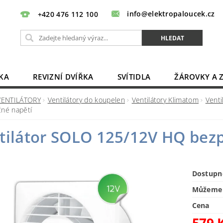
info@elektropaloucek.cz
+420 476 112 100
KA
REVIZNÍ DVÍŘKA
SVÍTIDLA
ŽÁROVKY A 
BATERIE, AKU, ZDROJE
PRODLUŽOVACÍ KABELY
VENTILÁTORY
Ventilátory do koupelen
Ventilátory Klimatom
Venti
né napětí
OBCHODNÍ PODMÍNKY
KONTAKTY
tilátor SOLO 125/12V HQ bez
Dostupn
Můžeme 
Cena
579 