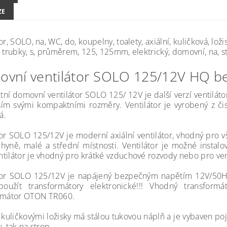
ZE
or, SOLO, na, WC, do, koupelny, toalety, axiální, kuličková, lož
 trubky, s, průměrem, 125, 125mm, elektrický, domovní, na, stě
vní ventilátor SOLO 125/12V HQ b
ní domovní ventilátor SOLO 125/ 12V je další verzí ventiláto
ím svými kompaktními rozměry. Ventilátor je vyrobený z čist
á.
tor SOLO 125/12V je moderní axiální ventilátor, vhodný pro vš
hyně, malé a střední místnosti. Ventilátor je možné instal
tilátor je vhodný pro krátké vzduchové rozvody nebo pro ven
tor SOLO 125/12V je napájený bezpečným napětím 12V/50Hz. 
oužít transformátory elektronické!!! Vhodný transformá
rmátor OTON TR060.
kuličkovými ložisky má stálou tukovou náplň a je vybaven pojist
, tak na strop.