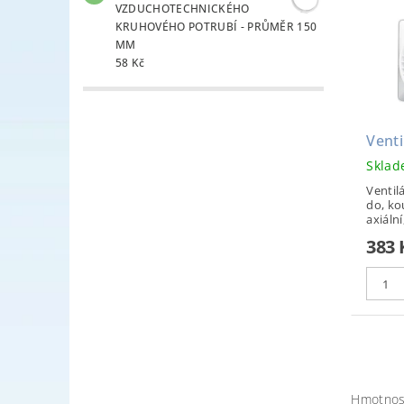
VZDUCHOTECHNICKÉHO
KRUHOVÉHO POTRUBÍ - PRŮMĚR 150
MM
58 Kč
Vent
Skla
Ventil
do, ko
axiální
383 
Hmotnos