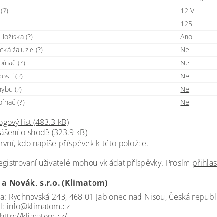
(?)
12 V
125
 ložiska (?)
Ano
ká žaluzie (?)
Ne
ínač (?)
Ne
kosti (?)
Ne
ybu (?)
Ne
ínač (?)
Ne
ogový list (483.3 kB)
ášení o shodě (323.9 kB)
rvní, kdo napíše příspěvek k této položce.
egistrovaní uživatelé mohou vkládat příspěvky. Prosím
přihlas
a Novák, s.r.o. (Klimatom)
a: Rychnovská 243, 468 01 Jablonec nad Nisou, Česká republ
l:
info@klimatom.cz
http://klimatom.cz/