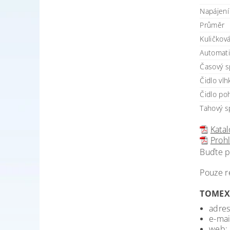
Napájení 
Průměr
Kuličková
Automatic
Časový sp
Čidlo vlh
Čidlo poh
Tahový sp
Katal
Prohl
Buďte p
Pouze r
TOMEX 
adres
e-mai
web: