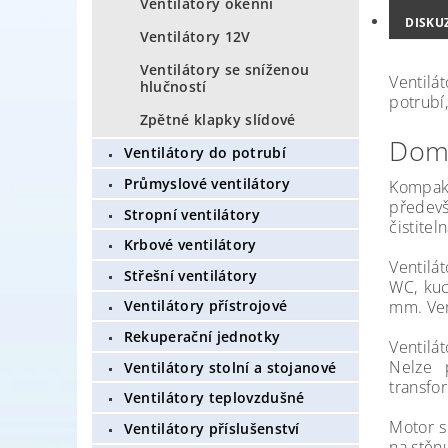
Ventilátory okenní
DISKU
Ventilátory 12V
Ventilátory se sníženou
Ventilát
hlučností
potrubí,
Zpětné klapky slídové
Domo
Ventilátory do potrubí
Průmyslové ventilátory
Kompakt
předevš
Stropní ventilátory
čistiteln
Krbové ventilátory
Ventilá
Střešní ventilátory
WC, kuc
mm. Ven
Ventilátory přístrojové
Rekuperační jednotky
Ventilá
Nelze p
Ventilátory stolní a stojanové
transfo
Ventilátory teplovzdušné
Motor s 
Ventilátory příslušenství
na stěnu