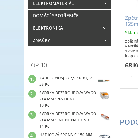
ELEKTROMATERIÁL
DOMÁCÍ SPOTŘEBIČE
Zpět
125
ELEKTRONIKA
Skla
ZNAČKY
zpětná
ventil
125mm,
klapka 
68 K
TOP 10
KABEL CYKY-J 3X2,5 /3CX2,5/
38 Kč
SVORKA BEZŠROUBOVÁ WAGO
2X4 MM2 NA LICNU
10 Kč
SVORKA BEZŠROUBOVÁ WAGO
POD
2X4 MM2 INLINE NA LICNU
14 Kč
HADICOVÁ SPONA C 150 MM