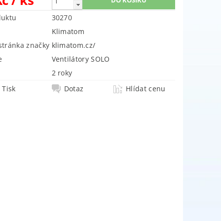
duktu
30270
Klimatom
tránka značky
klimatom.cz/
e
Ventilátory SOLO
2 roky
Tisk
Dotaz
Hlídat cenu