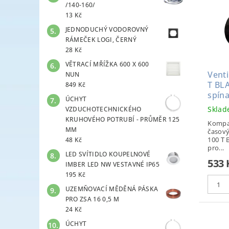
/140-160/
13 Kč
JEDNODUCHÝ VODOROVNÝ
RÁMEČEK LOGI, ČERNÝ
28 Kč
VĚTRACÍ MŘÍŽKA 600 X 600
Vent
NUN
T BL
849 Kč
spín
ÚCHYT
Skla
VZDUCHOTECHNICKÉHO
KRUHOVÉHO POTRUBÍ - PRŮMĚR 125
Kompak
MM
časov
100 T 
48 Kč
pro...
LED SVÍTIDLO KOUPELNOVÉ
533 
IMBER LED NW VESTAVNÉ IP65
195 Kč
UZEMŇOVACÍ MĚDĚNÁ PÁSKA
PRO ZSA 16 0,5 M
24 Kč
ÚCHYT