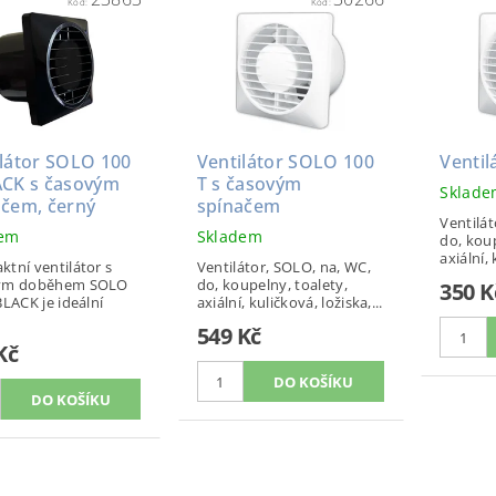
Kód:
Kód:
ilátor SOLO 100
Ventilátor SOLO 100
Ventil
ACK s časovým
T s časovým
Sklad
ačem, černý
spínačem
Ventilát
dem
Skladem
do, koup
axiální, 
tní ventilátor s
Ventilátor, SOLO, na, WC,
ým doběhem SOLO
do, koupelny, toalety,
350 K
BLACK je ideální
axiální, kuličková, ložiska,...
549 Kč
Kč