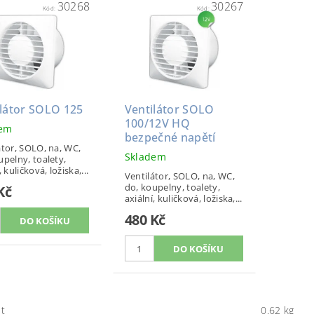
30268
30267
Kód:
Kód:
ilátor SOLO 125
Ventilátor SOLO
100/12V HQ
dem
bezpečné napětí
átor, SOLO, na, WC,
Skladem
upelny, toalety,
, kuličková, ložiska,...
Ventilátor, SOLO, na, WC,
do, koupelny, toalety,
Kč
axiální, kuličková, ložiska,...
480 Kč
t
0.62 kg