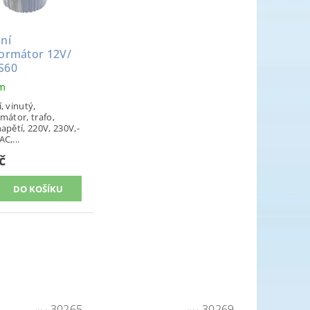
ní
formátor 12V/
S60
em
, vinutý,
mátor, trafo,
apětí, 220V, 230V,-
C,...
č
30265
30269