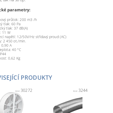
cké parametry:
ový průtok: 200 m3 /h
ký tlak: 60 Pa
cký tlak: 37 dB(A)
: 11 W
cí napětí: 12/50V/Hz střídavý proud (AC)
: 2 450 ot./min.
 0,90 A
eplota: 40 °C
 IP44
ost: 0,62 Kg
ISEJÍCÍ PRODUKTY
30272
3244
Kód:
Kód: