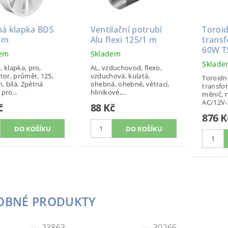
ná klapka BDS
Ventilační potrubí
Toroid
mm
Alu flexi 125/1 m
trans
60W T
dem
Skladem
Sklad
, klapka, pro,
AL, vzduchovod, flexo,
átor, průměr, 125,
vzduchová, kulatá,
Toroidní
 bílá, Zpětná
ohebná, ohebné, větrací,
transfor
pro...
hliníkové,...
měnič, n
AC/12V-A
č
88 Kč
876 K
OBNÉ PRODUKTY
23863
30266