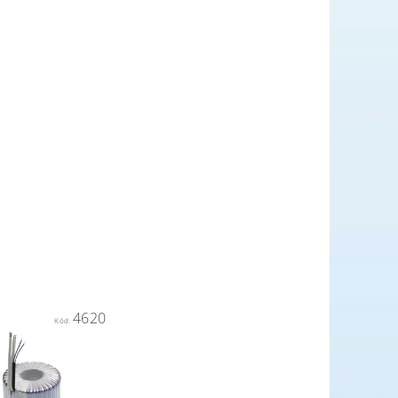
4620
Kód: