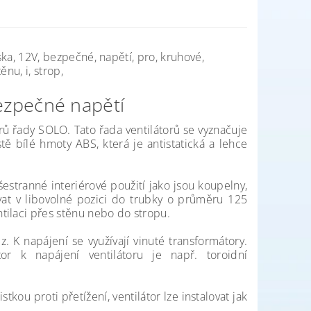
iska, 12V, bezpečné, napětí, pro, kruhové,
nu, i, strop,
ezpečné napětí
rů řady SOLO. Tato řada ventilátorů se vyznačuje
ě bílé hmoty ABS, která je antistatická a lehce
estranné interiérové použití jako jsou koupelny,
ovat v libovolné pozici do trubky o průměru 125
tilaci přes stěnu nebo do stropu.
K napájení se využívají vinuté transformátory.
tor k napájení ventilátoru je např. toroidní
kou proti přetížení, ventilátor lze instalovat jak