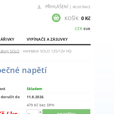
PŘIHLÁŠENÍ
|
REGISTRACE
KOŠÍK:
0 Kč
CZK
EUR
ZÁŘIVKY
VYPÍNAČE A ZÁSUVKY
ELEKTROMATERIÁL
látory SOLO
Ventilátor SOLO 125/12V HQ
pečné napětí
ost
Skladem
doručit do
11.8.2026
479 Kč bez DPH
Kč
/ ks