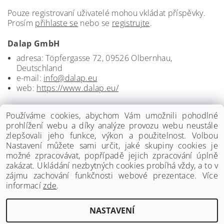
Pouze registrovaní uživatelé mohou vkládat příspěvky.
Prosím
přihlaste se
nebo se
registrujte
.
Dalap GmbH
adresa: Töpfergasse 72, 09526 Olbernhau,
Deutschland
e-mail:
info@dalap.eu
web:
https://www.dalap.eu/
Používáme cookies, abychom Vám umožnili pohodlné
prohlížení webu a díky analýze provozu webu neustále
zlepšovali jeho funkce, výkon a použitelnost. Volbou
Nastavení můžete sami určit, jaké skupiny cookies je
možné zpracovávat, popřípadě jejich zpracování úplně
zakázat. Ukládání nezbytných cookies probíhá vždy, a to v
zájmu zachování funkčnosti webové prezentace. Více
informací
zde
.
www.palmat.cz
|
www.vzduchotechnika-ventilatory.cz
NASTAVENÍ
Upravit nastavení cookies
2026 ©
Palmat.cz
, všechna práva vyhrazena