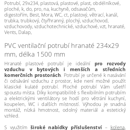
Potrubí, 29x234, plastová, plastové, plast, obdélníkové,
ploché, k, do, pro, na, kuchyně, odsavačům,
digestořím, Best, Mora, WC, ct, plastový, větrací, kanál,
trubka, trubkový, čtyřhranný, plochý, vzduchovod,
vzduchovody, vzduchotechnické, vzduchové, vzt, hranaté,
Vents, Dalap,
PVC ventilační potrubí hranaté 234x29
mm, délka 1500 mm
Hranaté plastové potrubí je ideální
pro rozvody
vzduchu v bytových i menších a středních
komerčních prostorách
. Potrubí je určené k nasávání
či odsávání vzduchu z prostor, kde není možné použít
klasické kulaté potrubí. Ploché potrubí Vám ušetří
spoustu místa. Díky kompatibilitě s flexibilním potrubím
a elektrickými ventilátory se hodí pro větrání kuchyní,
koupelen, WC i dalších místností. Výhodou je snadná
montáž, nízká hmotnost, odolný materiál a estetický
vzhled.
S využitím
široké nabídky příslušenství
–
kolena
,