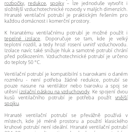
rozbočky
,
redukce
,
spojky
– lze jednoduše vytvořit i
složitější vzduchotechnické rozvody v malých dimenzích.
Hranaté ventilační potrubí je praktickým řešením pro
každou domácnost i komerční prostory.
K hranatému ventilačnímu potrubí je možné použít i
tepelné izolace
. Doporučuje se tam, kde je velký
teplotní rozdíl, a tedy hrozí rosení uvnitř vzduchovodu.
Izolace navíc také snižuje hluk a samotné potrubí chrání
před poškozením. Vzduchotechnické potrubí je určeno
do teploty 50 °C.
Ventilační potrubí je kompatibilní s tvarovkami o daném
rozměru - není potřeba žádné redukce, potrubí se
pouze nasune na ventilátor nebo tvarovku a spoj se
utěsní
izolační páskou na vzduchovody
. Ke spojení dvou
kusů ventilačního potrubí je potřeba použít
vnější
spojku
.
Hranaté ventilační potrubí se převážně používá v
místech, kde jé méně prostoru a použití klasického
kruhové potrubí není ideální. Hranaté ventilační potrubí